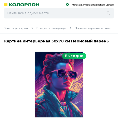
Москва, Новорязанское шоссе
С
С
к
к
оро
оро
Товары для дома
Предметы интерьера
Постеры, картины и панно
Картина интерьерная 50х70 см Неоновый парень
Выгодно