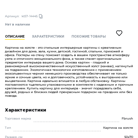
Артикул:
kt57-14445
Нет в наличии
ОПИСАНИЕ
ХАРАКТЕРИСТИКИ
ПОХОЖИЕ ТОВАРЫ
Картина на холсте - это стильные интерьерные картины с креативным
дизайном для дома, зала, кухни, детской, гостиной, спальни, прихожей и
офиса. Постеры на стену поможет создать в вашем пространстве атмосферу
уюта и отличного эмоционального фона, а также станет оригинальным
предметом интерьера вашего дома. Основа картин - гладкий и
равномерный высококачественный искусственный холст (канвас), натянутый
на подрамник. Экологичная технология изготовления с применением
экосольвентных чернил немецкого производства обеспечивает не только
яркие и сочные цвета, но и долговечность, устойчивость к выгоранию или
выцветанию. Картина идеально впишется в любую обстановку. Картины
поставляются тщательно упакованными в комплекте с надежным и прочным
креплением. Купить картину для интерьера - значит порадовать себя,
друзей, родных и близких людей прекрасным подарком на праздник или без
повода.
Характеристики
Торговая марка
Fbrush
Тип
Картина на холсте
Размер, см
50х70