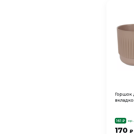
Горшок д
вкладко
161 ₽
юр.
170
₽