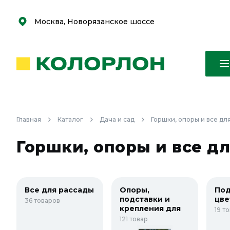
С
С
к
к
оро
оро
Москва, Новорязанское шоссе
Главная
Каталог
Дача и сад
Горшки, опоры и все дл
Горшки, опоры и все д
Все для рассады
Опоры,
Под
подставки и
цве
36 товаров
крепления для
19 т
растений
121 товар