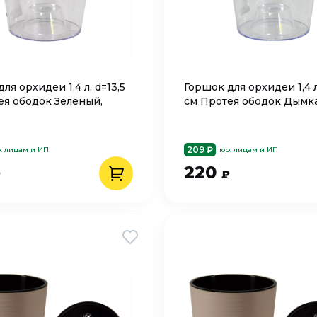
ля орхидеи 1,4 л, d=13,5
Горшок для орхидеи 1,4 л
ея ободок Зеленый,
см Протея ободок Дымка
209 ₽
. лицам и ИП
юр. лицам и ИП
220
₽
₽