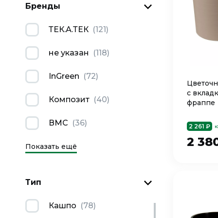
Бренды
ТЕК.А.ТЕК
(
121
)
не указан
(
118
)
InGreen
(
72
)
Цветочн
с вкладк
Композит
(
40
)
фраппе
ВМС
(
36
)
2 261 ₽
ю
2 38
Показать ещё
Тип
Кашпо
(
78
)