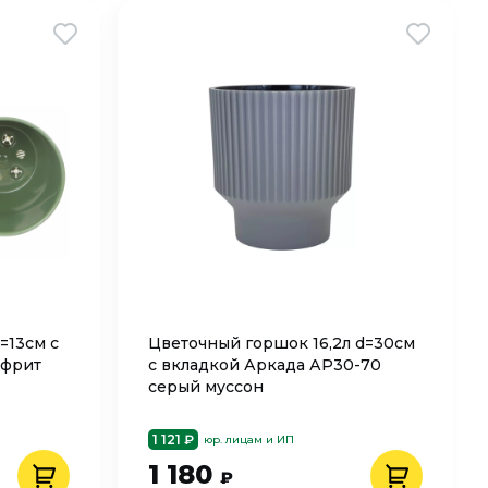
=13см с
Цветочный горшок 16,2л d=30см
ефрит
с вкладкой Аркада АР30-70
серый муссон
1 121 ₽
юр. лицам и ИП
1 180
₽