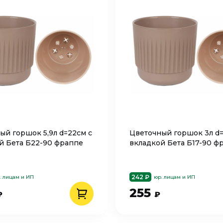
ый горшок 5,9л d=22см с
Цветочный горшок 3л d=
й Бета Б22-90 фраппе
вкладкой Бета Б17-90 ф
242 ₽
. лицам и ИП
юр. лицам и ИП
255
₽
₽