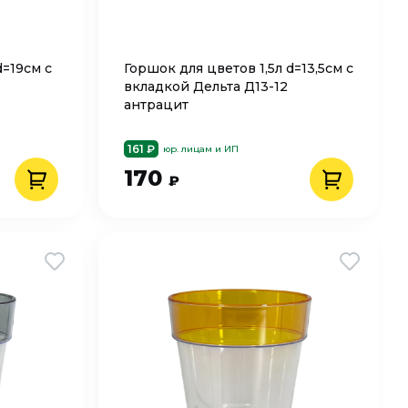
d=19см с
Горшок для цветов 1,5л d=13,5см с
вкладкой Дельта Д13-12
антрацит
161 ₽
юр. лицам и ИП
170
₽