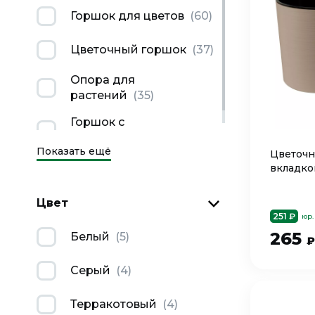
Горшок для цветов
(
60
)
Цветочный горшок
(
37
)
Опора для
растений
(
35
)
Горшок с
поддоном
(
33
)
Показать ещё
Цветочн
вкладко
Цвет
251 ₽
юр.
265
Белый
(
5
)
₽
Серый
(
4
)
Терракотовый
(
4
)