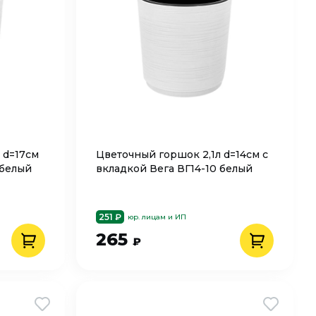
 d=17см
Цветочный горшок 2,1л d=14см с
 белый
вкладкой Вега ВГ14-10 белый
251 ₽
юр. лицам и ИП
265
₽