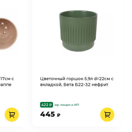
17см с
Цветочный горшок 5,9л d=22см с
раппе
вкладкой, Бета Б22-32 нефрит
422 ₽
юр. лицам и ИП
445
₽