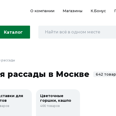
О компании
Магазины
К.Бонус
Каталог
я рассады
ля рассады в Москве
642 това
ставки для
Цветочные
тов
горшки, кашпо
оваров
466 товаров