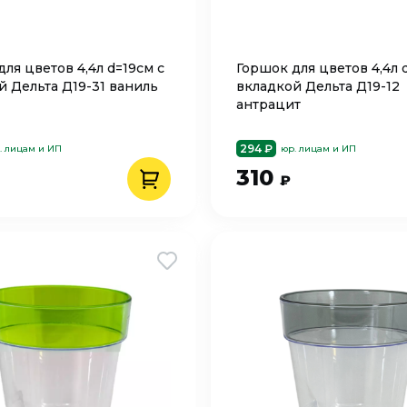
ля цветов 4,4л d=19см с
Горшок для цветов 4,4л 
й Дельта Д19-31 ваниль
вкладкой Дельта Д19-12
антрацит
294 ₽
. лицам и ИП
юр. лицам и ИП
310
₽