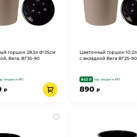
ый горшок 28,5л d=35см
Цветочный горшок 10,2л
ой, Вега, ВГ35-90
с вкладкой Вега ВГ25-9
845 ₽
р. лицам и ИП
юр. лицам и ИП
0
890
₽
₽