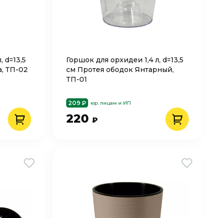
, d=13,5
Горшок для орхидеи 1,4 л, d=13,5
, ТП-02
см Протея ободок Янтарный,
ТП-01
209 ₽
юр. лицам и ИП
220
₽