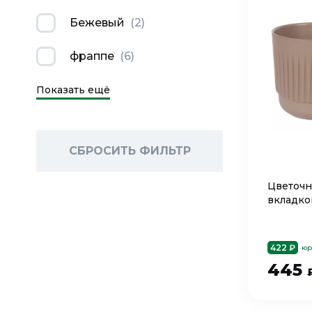
Бежевый
(
2
)
фраппе
(
6
)
Показать ещё
СБРОСИТЬ ФИЛЬТР
Цветочн
вкладко
422 ₽
юр
445