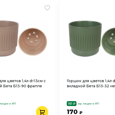
ля цветов 1,4л d=13см с
Горшок для цветов 1,4л d
й Бета Б13-90 фраппе
вкладкой Бета Б13-32 н
161 ₽
 лицам и ИП
юр. лицам и ИП
170
₽