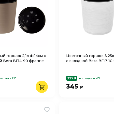
ый горшок 2,1л d=14см с
Цветочный горшок 3,25л
й Вега ВГ14-90 фраппе
с вкладкой Вега ВГ17-10
327 ₽
 лицам и ИП
юр. лицам и ИП
345
₽