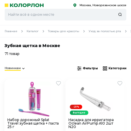
Москва, Новорязанское шоссе
С
С
к
к
оро
оро
Главная
Каталог
Товары для красоты
Уход за полостью рта
Зубная щетка в Москве
71 товар
Новинкам
Фильтры
Категории
-21%
Выгодно
Набор дорожный Splat
Насадка для ирригатора
Travel зубная щетка + паста
Oclean AirPump A10 2шт
25 г
N20