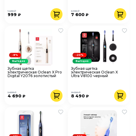
1 490 ₽
8 190 ₽
999
7 600
₽
₽
-8%
-20%
Выгодно
Выгодно
Зубная щетка
Зубная щетка
электрическая Oclean X Pro
электрическая Oclean X
Digital Y2076 золотистый
Ultra V8100 черный
5 099 ₽
10 550 ₽
4 690
8 490
₽
₽