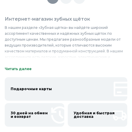
Интернет-магазин зубных щёток
В нашем разделе «Зубная щётка» вы найдёте широкий
ассортимент качественных и надёжных зубных щёток по
доступным ценам. Мы предлагаем разнообразные модели от
ведущих производителей, которые отличаются высоким
качеством материалов и продуманной конструкцией. В нашем
ассортименте есть детские, взрослые, электрические и
мануальные щётки с разной степенью жёсткости, выполненные
из безопасных и долговечных материалов. Наши зубные щётки
Читать далее
помогают эффективно удалять налёт, предотвращать
образование кариеса и сохранять здоровье дёсен. Купить
зубную щётку в нашем интернет-магазине — значит выбрать
Подарочные карты
качество и надёжность по выгодной цене. Приобретайте
качественные зубные щётки в Колорлон и заботьтесь о
здоровье своих зубов!
30 дней на обмен
Удобная и быстрая
Онлайн каталог зубных щёток в Колорлон
и возврат
доставка
Интернет-магазин Колорлон предлагает большой выбор зубных
щёток по выгодным ценам для жителей Москвы и городов