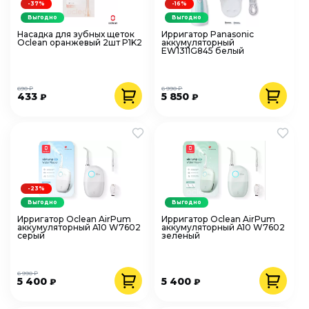
-37%
-16%
Выгодно
Выгодно
Насадка для зубных щеток
Ирригатор Panasonic
Oclean оранжевый 2шт P1K2
аккумуляторный
EW1311G845 белый
690 ₽
6 990 ₽
433
5 850
₽
₽
-23%
Выгодно
Выгодно
Ирригатор Oclean AirPum
Ирригатор Oclean AirPum
аккумуляторный A10 W7602
аккумуляторный A10 W7602
серый
зеленый
6 990 ₽
5 400
5 400
₽
₽