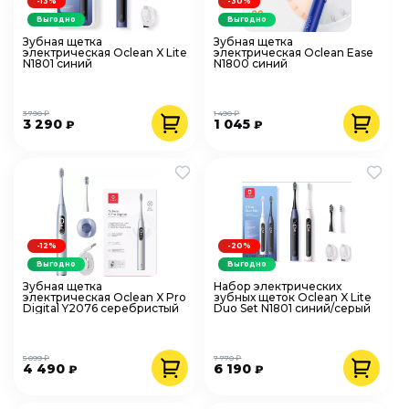
-13%
-30%
Выгодно
Выгодно
Зубная щетка
Зубная щетка
электрическая Oclean X Lite
электрическая Oclean Ease
N1801 синий
N1800 синий
3 790 ₽
1 490 ₽
3 290
1 045
₽
₽
-12%
-20%
Выгодно
Выгодно
Зубная щетка
Набор электрических
электрическая Oclean X Pro
зубных щеток Oclean X Lite
Digital Y2076 серебристый
Duo Set N1801 синий/серый
5 099 ₽
7 770 ₽
4 490
6 190
₽
₽