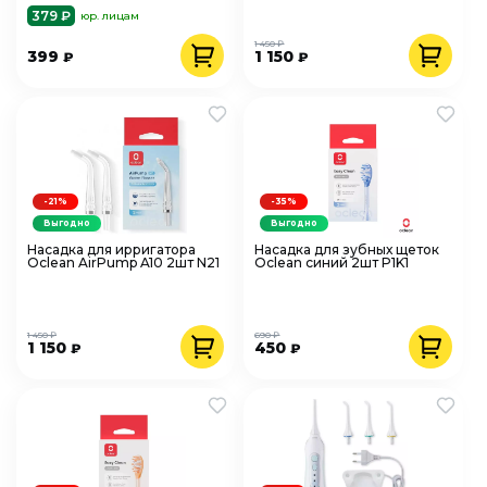
379 ₽
юр. лицам
1 450 ₽
399
1 150
₽
₽
-21%
-35%
Выгодно
Выгодно
Насадка для ирригатора
Насадка для зубных щеток
Oclean AirPump A10 2шт N21
Oclean синий 2шт P1K1
1 450 ₽
690 ₽
1 150
450
₽
₽