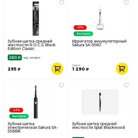
-17%
Выгодно
Зубная щетка средней
Ирригатор аккумуляторный
жесткости R.O.C.S. Black
Sakura SA-5560
Edition Classic
280 ₽
юр. лицам
1 550 ₽
295
1 290
₽
₽
-23%
Выгодно
Зубная щетка
Зубная щетка средней
электрическая Sakura SA-
жесткости Splat Blackwood
5561BK