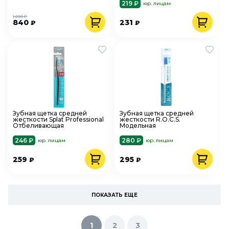
219 ₽
юр. лицам
1 090 ₽
840
231
₽
₽
Зубная щетка средней
Зубная щетка средней
жесткости Splat Professional
жесткости R.O.C.S.
Отбеливающая
Модельная
246 ₽
280 ₽
юр. лицам
юр. лицам
259
295
₽
₽
ПОКАЗАТЬ ЕЩЕ
1
2
3