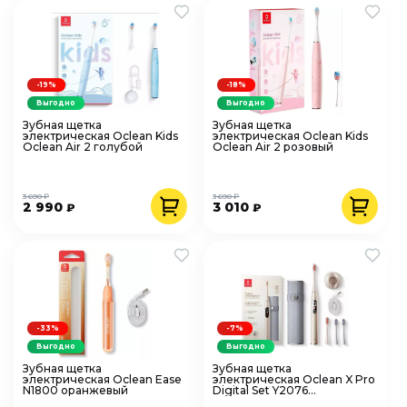
-19%
-18%
Выгодно
Выгодно
Зубная щетка
Зубная щетка
электрическая Oclean Kids
электрическая Oclean Kids
Oclean Air 2 голубой
Oclean Air 2 розовый
3 690 ₽
3 690 ₽
2 990
3 010
₽
₽
-33%
-7%
Выгодно
Выгодно
Зубная щетка
Зубная щетка
электрическая Oclean Ease
электрическая Oclean X Pro
N1800 оранжевый
Digital Set Y2076
золотистый