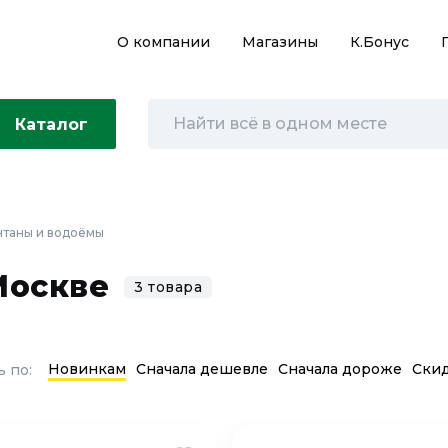
О компании
Магазины
К.Бонус
Каталог
таны и водоёмы
Москве
3 товара
Новинкам
Сначала дешевле
Сначала дороже
Ски
 по: