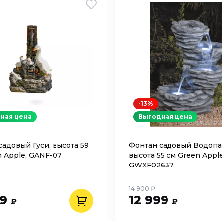
-13%
ная цена
Выгодная цена
садовый Гуси, высота 59
Фонтан садовый Водопа
n Apple, GANF-07
высота 55 см Green Apple
GWXF02637
14 900 ₽
99
12 999
₽
₽