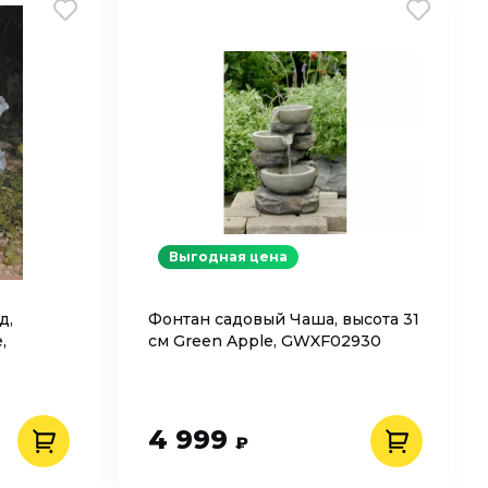
Выгодная цена
д,
Фонтан садовый Чаша, высота 31
,
см Green Apple, GWXF02930
4 999
₽