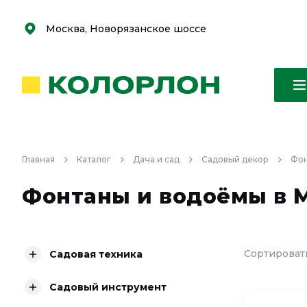
С
С
к
к
оро
оро
Москва, Новорязанское шоссе
Главная
Каталог
Дача и сад
Садовый декор
Фон
Фонтаны и водоёмы в 
Сортировать
Садовая техника
Садовый инструмент