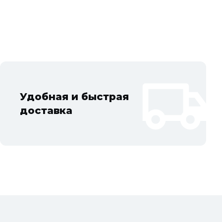
ов Московской области: Балашиха, Подольск, Химки, Мытищи,
тов, Жуковский, Пушкино, Орехово-Зуево, Ногинск, Сергиев
ад, Ступино, Котельники, Фрязино, Дзержинский,
Удобная и быстрая
доставка