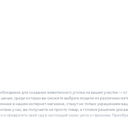
обходимое для создания живописного уголка на вашем участке — от
ценам, среди которых вы сможете выбрать модели из различных мате
нные в нашем интернет-магазине, станут не только украшением вашег
аны у нас, вы получаете не просто товар, а готовое решение для ваш
о и превратить свой сад в настоящий оазис уюта и гармонии. Приобр