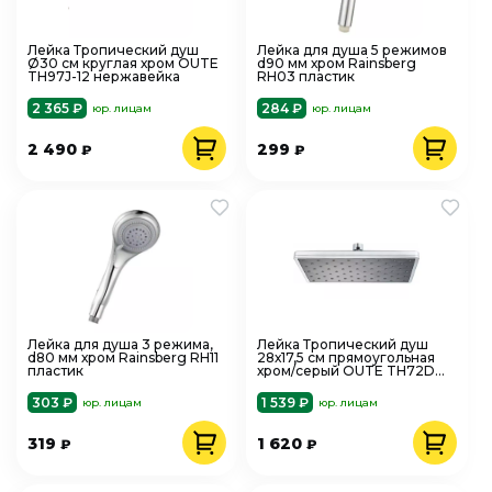
Лейка Тропический душ
Лейка для душа 5 режимов
Ø30 см круглая хром OUTE
d90 мм хром Rainsberg
TH97J-12 нержавейка
RH03 пластик
2 365 ₽
284 ₽
юр. лицам
юр. лицам
2 490
299
₽
₽
Лейка для душа 3 режима,
Лейка Тропический душ
d80 мм хром Rainsberg RH11
28х17,5 см прямоугольная
пластик
хром/серый OUTE TH72D
пластик
303 ₽
1 539 ₽
юр. лицам
юр. лицам
319
1 620
₽
₽