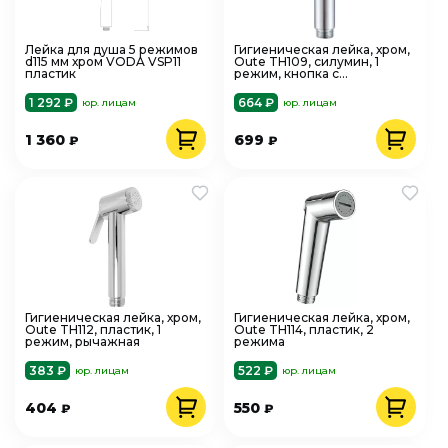
Лейка для душа 5 режимов
Гигиеническая лейка, хром,
d115 мм хром VODA VSP11
Oute TH109, силумин, 1
пластик
режим, кнопка с
фиксатором
1 292 ₽
664 ₽
юр. лицам
юр. лицам
1 360
699
₽
₽
Гигиеническая лейка, хром,
Гигиеническая лейка, хром,
Oute TH112, пластик, 1
Oute TH114, пластик, 2
режим, рычажная
режима
383 ₽
522 ₽
юр. лицам
юр. лицам
404
550
₽
₽