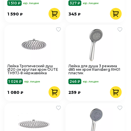
1 510 ₽
327 ₽
юр. лицам
юр. лицам
1 590
345
₽
₽
Лейка Тропический душ
Лейка для душа 3 режима
Ø20 см круглая хром OUTE
d85 мм хром Rainsberg RH01
TH97J-8 нержавейка
пластик
1 026 ₽
246 ₽
юр. лицам
юр. лицам
1 080
259
₽
₽