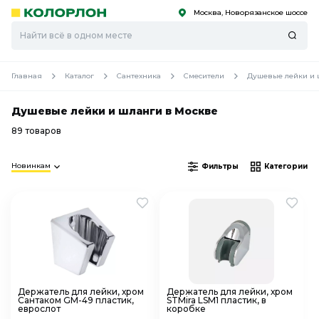
Москва, Новорязанское шоссе
С
С
к
к
оро
оро
Главная
Каталог
Сантехника
Смесители
Душевые лейки и 
Душевые лейки и шланги в Москве
89 товаров
Новинкам
Фильтры
Категории
Держатель для лейки, хром
Держатель для лейки, хром
Сантаком GM-49 пластик,
STMira LSM1 пластик, в
еврослот
коробке