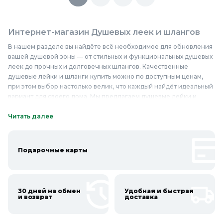
Интернет-магазин Душевых леек и шлангов
В нашем разделе вы найдёте всё необходимое для обновления
вашей душевой зоны — от стильных и функциональных душевых
леек до прочных и долговечных шлангов. Качественные
душевые лейки и шланги купить можно по доступным ценам,
при этом выбор настолько велик, что каждый найдёт идеальный
вариант для своего дома. Мы предлагаем душевые лейки и
шланги в интернет-магазине, которые отличаются не только
привлекательным дизайном, но и высоким качеством
Читать далее
материалов — будь то хромированная сталь, пластик или другие
современные решения. Надёжные душевые лейки и шланги
недорого — это не просто слова, а гарантия того, что каждый
Подарочные карты
клиент останется доволен своей покупкой. В ассортименте
представлены модели с различными режимами струи,
длинными и гибкими шлангами, которые обеспечивают
удобство и комфорт во время принятия душа. Приобретайте
30 дней на обмен
Удобная и быстрая
душевые лейки и шланги в Колорлон и наслаждайтесь каждой
и возврат
доставка
минутой, проведённой в вашей ванной комнате!