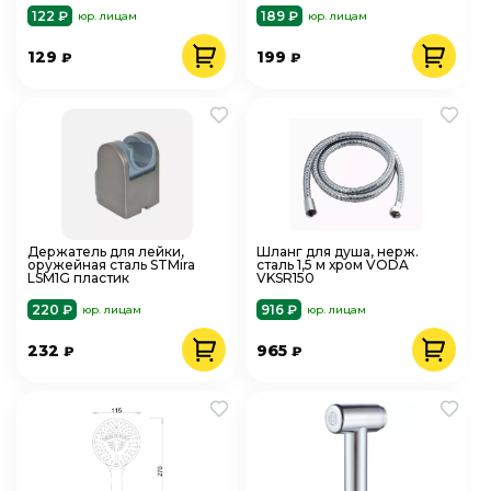
122 ₽
189 ₽
юр. лицам
юр. лицам
129
199
₽
₽
Держатель для лейки,
Шланг для душа, нерж.
оружейная сталь STMira
сталь 1,5 м хром VODA
LSM1G пластик
VKSR150
220 ₽
916 ₽
юр. лицам
юр. лицам
232
965
₽
₽