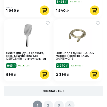
1 463 ₽
юр. лицам
1 665 ₽
1 040
1 540
₽
₽
Лейка для душа 1 режим,
Шланг для душа ПВХ 1.5 м
хром Milardo Ideal Spa
матовое золото IDDIS
ILS1FCSM18 прямоугольная
04P15MGi19
845 ₽
2 270 ₽
юр. лицам
юр. лицам
890
2 390
₽
₽
ПОКАЗАТЬ ЕЩЕ
1
2
3
4