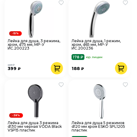
-15%
Лейка для душа, 3 режима,
Лейка для душа, 1 режим,
хром, d75 мм, MP-У
хром, d65 мм, MP-У
ИС.200223
ИС.200236
178 ₽
юр. лицам
469 ₽
399
188
₽
₽
-38%
Лейка для душа 3 режима
Лейка для душа 5 режимов
d130 мм черная VODA Black
d120 мм хром ESKO SPL1205
VSP15 пластик
пластик