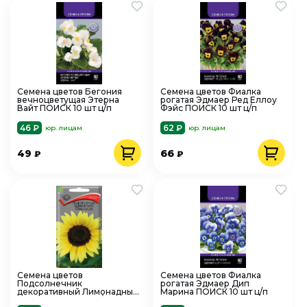
Семена цветов Бегония
Семена цветов Фиалка
вечноцветущая Этерна
рогатая Эдмаер Ред Еллоу
Вайт ПОИСК 10 шт ц/п
Фэйс ПОИСК 10 шт ц/п
46 ₽
62 ₽
юр. лицам
юр. лицам
49
66
₽
₽
Семена цветов
Семена цветов Фиалка
Подсолнечник
рогатая Эдмаер Дип
декоративный Лимонадный
Марина ПОИСК 10 шт ц/п
Джо ПОИСК 0,3 г ц/п