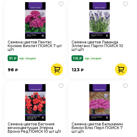
Семена цветов Пентас
Семена цветов Лаванда
Космик Виолет ПОИСК 7 шт
Эллеганс Парпл ПОИСК 10
ц/п
шт ц/п
91 ₽
116 ₽
юр. лицам
юр. лицам
96
123
₽
₽
Семена цветов Бегония
Семена цветов Бальзамин
вечноцветущая Этерна
Бикон Блю Перл ПОИСК 7
Бронз Ред ПОИСК 10 шт ц/п
шт ц/п