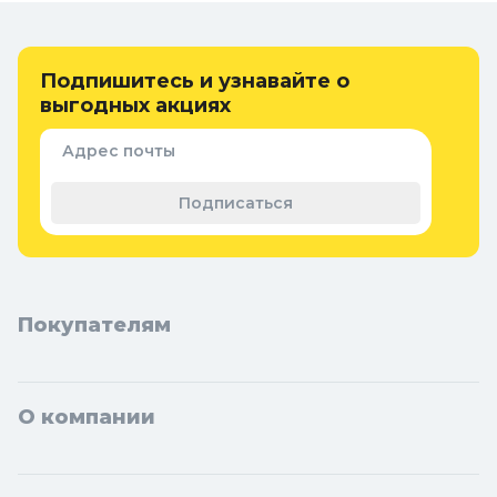
Интернет-магазин Колорлон предлагает большой выбор семян
цветов по выгодным ценам для жителей Москвы и городов
Московской области: Балашиха, Подольск, Химки, Мытищи,
Подпишитесь и узнавайте о
Королёв, Люберцы, Красногорск, Одинцово, Домодедово,
выгодных акциях
Электросталь, Коломна, Щёлково, Серпухов, Долгопрудный,
Раменское, Реутов, Жуковский, Пушкино, Орехово-Зуево,
Адрес почты
Ногинск, Сергиев Посад, Видное, Воскресенск, Чехов, Клин,
Ивантеевка, Лобня, Дубна, Егорьевск, Наро-Фоминск, Дмитров,
Лыткарино, Павловский Посад, Ступино, Котельники, Фрязино,
Подписаться
Дзержинский, Солнечногорск, Новосибирска и Новосибирской
области: Бердск, Искитим, Кольцово.
Покупателям
О компании