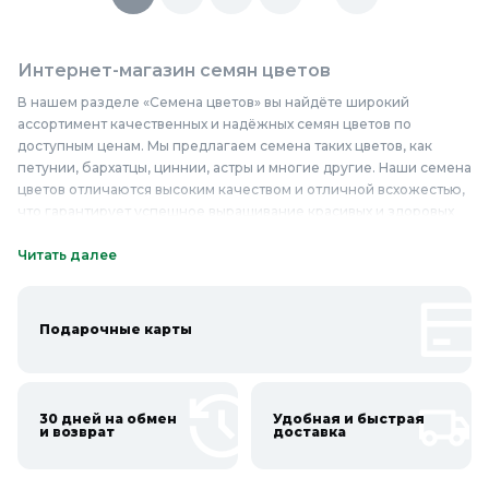
Интернет-магазин семян цветов
В нашем разделе «Семена цветов» вы найдёте широкий
ассортимент качественных и надёжных семян цветов по
доступным ценам. Мы предлагаем семена таких цветов, как
петунии, бархатцы, циннии, астры и многие другие. Наши семена
цветов отличаются высоким качеством и отличной всхожестью,
что гарантирует успешное выращивание красивых и здоровых
растений. Семена цветов в нашем интернет-магазине — это
отличный выбор для тех, кто хочет создать красивый сад или
Читать далее
украсить свой балкон. Мы тщательно отбираем семена цветов,
чтобы предложить вам только лучшие сорта. Благодаря
оптимальному уходу и правильному подбору условий, из наших
Подарочные карты
семян вырастают крепкие и здоровые растения, радующие глаз
яркими красками. Приобретайте семена цветов недорого и
создавайте прекрасные цветочные композиции у себя дома или
на даче. Купить семена цветов в Колорлон — значит выбрать
30 дней на обмен
Удобная и быстрая
качество и надёжность.
и возврат
доставка
Онлайн каталог семян цветов в Колорлон