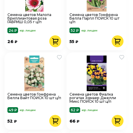
Семена цветов Малопа
Семена цветов Гомфрена
Бриллиантовая роза
Белла Парпл ПОИСК 10 шт
ГАВРИШ 0,05 г ц/п
ц/п
24 ₽
52 ₽
юр. лицам
юр. лицам
26
55
₽
₽
Семена цветов Гомфрена
Семена цветов Фиалка
Белла Вайт ПОИСК 10 шт ц/п
рогатая Эдмаер Джелли
Микс ПОИСК 10 шт ц/п
49 ₽
62 ₽
юр. лицам
юр. лицам
52
66
₽
₽