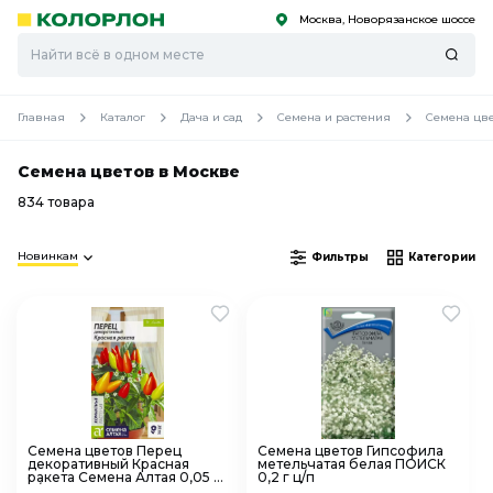
Москва, Новорязанское шоссе
С
С
к
к
оро
оро
Главная
Каталог
Дача и сад
Семена и растения
Семена цв
Семена цветов в Москве
834 товара
Новинкам
Фильтры
Категории
Семена цветов Перец
Семена цветов Гипсофила
декоративный Красная
метельчатая белая ПОИСК
ракета Семена Алтая 0,05 г
0,2 г ц/п
ц/п