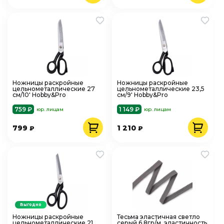
Ножницы раскройные
Ножницы раскройные
цельнометаллические 27
цельнометаллические 23,5
см/10' Hobby&Pro
см/9' Hobby&Pro
759 ₽
1 149 ₽
юр. лицам
юр. лицам
799
1 210
₽
₽
Выгодно
Ножницы раскройные
Тесьма эластичная светло
цельнометаллические 21
серый 6,8гр/м, эластичность