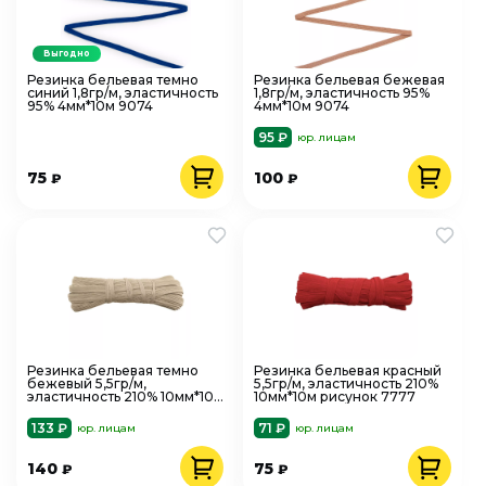
Выгодно
Резинка бельевая темно
Резинка бельевая бежевая
синий 1,8гр/м, эластичность
1,8гр/м, эластичность 95%
95% 4мм*10м 9074
4мм*10м 9074
95 ₽
юр. лицам
75
100
₽
₽
Резинка бельевая темно
Резинка бельевая красный
бежевый 5,5гр/м,
5,5гр/м, эластичность 210%
эластичность 210% 10мм*10м
10мм*10м рисунок 7777
рисунок 7777
133 ₽
71 ₽
юр. лицам
юр. лицам
140
75
₽
₽