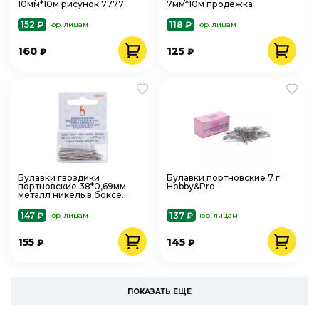
10мм*10м рисунок 7777
7мм*10м продежка
152 ₽
118 ₽
юр. лицам
юр. лицам
160
125
₽
₽
Булавки гвоздики
Булавки портновские 7 г
портновские 38*0,69мм
Hobby&Pro
металл никель в боксе
PONY
147 ₽
137 ₽
юр. лицам
юр. лицам
155
145
₽
₽
ПОКАЗАТЬ ЕЩЕ