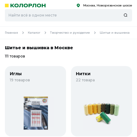
Москва, Новорязанское шоссе
С
С
к
к
оро
оро
Главная
Каталог
Творчество и рукоделие
Шитье и вышивка
Шитье и вышивка в Москве
111 товаров
Иглы
Нитки
19 товаров
22 товара