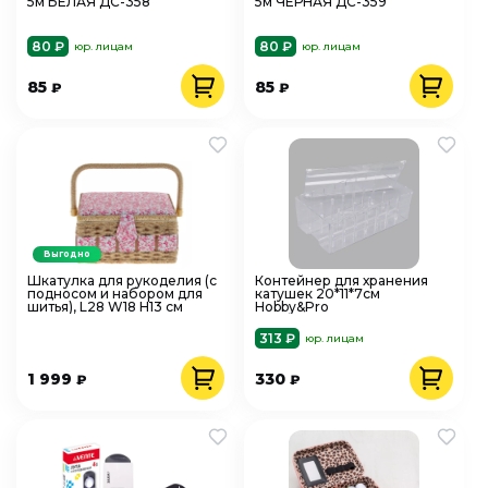
5м БЕЛАЯ ДС-358
5м ЧЕРНАЯ ДС-359
80 ₽
80 ₽
юр. лицам
юр. лицам
85
85
₽
₽
Выгодно
Шкатулка для рукоделия (с
Контейнер для хранения
подносом и набором для
катушек 20*11*7см
шитья), L28 W18 H13 см
Hobby&Pro
313 ₽
юр. лицам
1 999
330
₽
₽