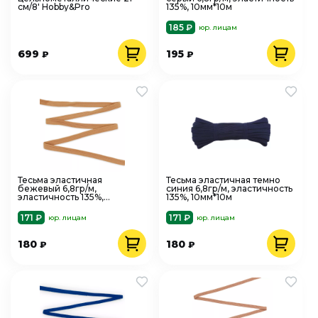
см/8' Hobby&Pro
135%, 10мм*10м
185 ₽
юр. лицам
699
195
₽
₽
Тесьма эластичная
Тесьма эластичная темно
бежевый 6,8гр/м,
синия 6,8гр/м, эластичность
эластичность 135%,
135%, 10мм*10м
10мм*10м
171 ₽
171 ₽
юр. лицам
юр. лицам
180
180
₽
₽