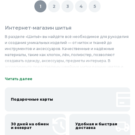
1
2
3
4
5
Интернет-магазин шитья
В разделе «Шитьё» вы найдёте всё необходимое для рукоделия
и создания уникальных изделий — от ниток и тканей до
инструментов и аксессуаров. Качественные и надёжные
материалы, такие как хлопок, лён, полиэстер, позволяют
создавать одежду, аксессуары, предметы интерьера. В
ассортименте представлены швейные нитки разных цветов и
толщины, ткани различных фактур и составов, а также линейки
качественных иголок, ножниц, лент, пуговиц и молний. Всё это
Читать далее
доступно по выгодным ценам, что делает наш интернет-магазин
идеальным местом для покупки товаров для шитья. Если вы
хотите обновить домашний текстиль, создать модные
Подарочные карты
аксессуары или сшить одежду своими руками, наши товары
помогут воплотить идеи в жизнь. Купить качественные товары
для шитья недорого можно прямо сейчас — приобретайте в
Колорлон!
30 дней на обмен
Удобная и быстрая
и возврат
доставка
Онлайн каталог шитья в Колорлон