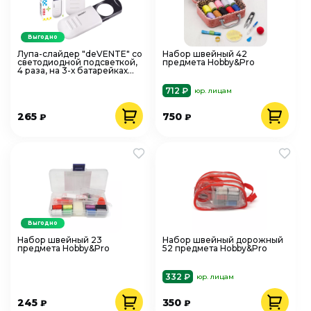
Выгодно
Лупа-слайдер "deVENTE" со
Набор швейный 42
светодиодной подсветкой,
предмета Hobby&Pro
4 раза, на 3-х батарейках
типа LR44
712 ₽
юр. лицам
265
750
₽
₽
Выгодно
Набор швейный 23
Набор швейный дорожный
предмета Hobby&Pro
52 предмета Hobby&Pro
332 ₽
юр. лицам
245
350
₽
₽