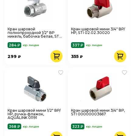
Кран шаровой
Кран шаровой мини 3/4" ВР/
полнопроходной 1/2" ВР
НР, STI 02.02.30020
никель, бабочка белая, STI
00000003449
284 ₽
337 ₽
юр. лицам
юр. лицам
299
355
₽
₽
Кран шаровой мини 1/2" ВР/
Кран шаровой мини 3/4" ВР,
НР, ручка-флажок,
STI 00000003667
AQUALINK 01191
368 ₽
323 ₽
юр. лицам
юр. лицам