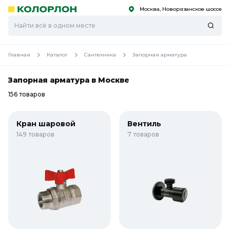
Москва, Новорязанское шоссе
С
С
к
к
оро
оро
Главная
Каталог
Сантехника
Запорная арматура
Запорная арматура в Москве
156 товаров
Кран шаровой
Вентиль
149 товаров
7 товаров