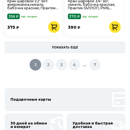
Кран шаровой 1/2" ВР/
Кран шаровой 3/4" ВР,
американка,никель,
никель, бабочка красная,
бабочка красная, Практик
Практик ГАЛЛОП, PN16,
ГАЛЛОП, стандартный
стандартный проход
проход
356 ₽
370 ₽
юр. лицам
юр. лицам
375
390
₽
₽
ПОКАЗАТЬ ЕЩЕ
...
1
2
3
4
7
Подарочные карты
30 дней на обмен
Удобная и быстрая
и возврат
доставка