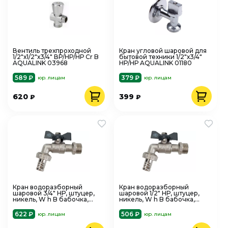
Вентиль трехпроходной
Кран угловой шаровой для
1/2"х1/2"х3/4" ВР/НР/НР Cr B
бытовой техники 1/2"х3/4"
AQUALINK 03968
НР/НР AQUALINK 01180
589 ₽
379 ₽
юр. лицам
юр. лицам
620
399
₽
₽
Кран водоразборный
Кран водоразборный
шаровой 3/4" НР, штуцер,
шаровой 1/2" НР, штуцер,
никель, W h B бабочка,
никель, W h B бабочка,
AQUALINK 01483
AQUALINK 01482
622 ₽
506 ₽
юр. лицам
юр. лицам