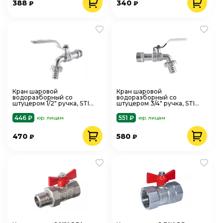
388
340
₽
₽
Кран шаровой
Кран шаровой
водоразборный со
водоразборный со
штуцером 1/2" ручка, STI
штуцером 3/4" ручка, STI
00000003670
00000003671
446 ₽
551 ₽
юр. лицам
юр. лицам
470
580
₽
₽