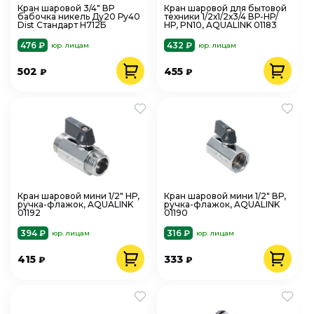
Кран шаровой 3/4" ВР
Кран шаровой для бытовой
бабочка никель Ду20 Ру40
техники 1/2х1/2х3/4 ВР-НР/
Dist Стандарт Н712Б
НР, PN10, AQUALINK 01183
476 ₽
432 ₽
юр. лицам
юр. лицам
502
455
₽
₽
Кран шаровой мини 1/2" НР,
Кран шаровой мини 1/2" ВР,
ручка-флажок, AQUALINK
ручка-флажок, AQUALINK
01192
01190
394 ₽
316 ₽
юр. лицам
юр. лицам
415
333
₽
₽