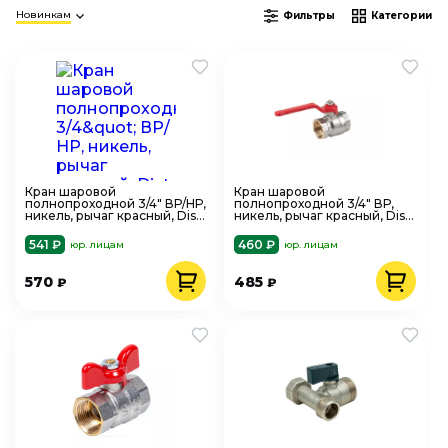
Новинкам
Фильтры
Категории
Кран шаровой
Кран шаровой
полнопроходной 3/4" ВР/НР,
полнопроходной 3/4" ВР,
никель, рычаг красный, Dist
никель, рычаг красный, Dist
Н722Р Ду20 Ру40
Н712Р, Ду20 Ру40
541 ₽
460 ₽
юр. лицам
юр. лицам
570
485
₽
₽