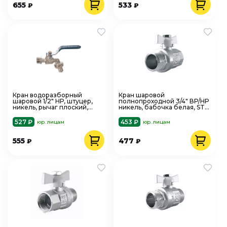
655
533
₽
₽
Кран водоразборный
Кран шаровой
шаровой 1/2" НР, штуцер,
полнопроходной 3/4" ВР/НР
никель, рычаг плоский,
никель, бабочка белая, STI
AQUALINK 01480, PN10
00000003454
527 ₽
453 ₽
юр. лицам
юр. лицам
555
477
₽
₽