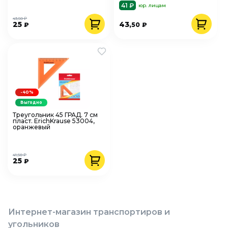
41 ₽
юр. лицам
43,50 ₽
25
43
₽
,50
₽
-40%
Выгодно
Треугольник 45 ГРАД. 7 см
пласт. ErichKrause 53004,
оранжевый
41,50 ₽
25
₽
Интернет-магазин транспортиров и
угольников