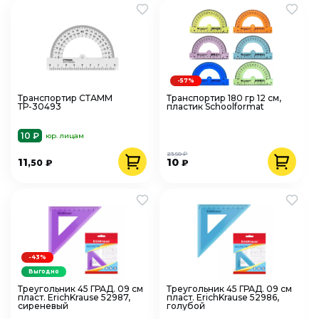
-57%
Транспортир СТАММ
Транспортир 180 гр 12 см,
ТР-30493
пластик Schoolformat
10 ₽
юр. лицам
23,50 ₽
11
10
,50
₽
₽
-43%
Выгодно
Треугольник 45 ГРАД. 09 см
Треугольник 45 ГРАД. 09 см
пласт. ErichKrause 52987,
пласт. ErichKrause 52986,
сиреневый
голубой