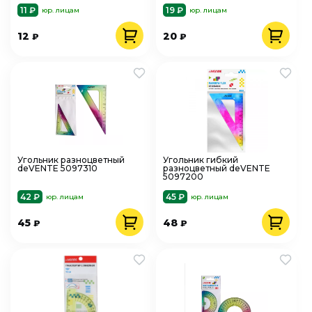
11 ₽
19 ₽
юр. лицам
юр. лицам
12
20
₽
₽
Угольник разноцветный
Угольник гибкий
deVENTE 5097310
разноцветный deVENTE
5097200
42 ₽
45 ₽
юр. лицам
юр. лицам
45
48
₽
₽