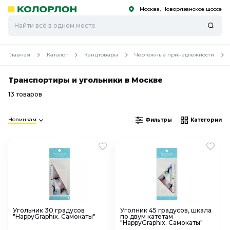
Москва, Новорязанское шоссе
С
С
к
к
оро
оро
Главная
Каталог
Канцтовары
Чертежные принадлежности
Транспортиры и угольники в Москве
13 товаров
Новинкам
Фильтры
Категории
Угольник 30 градусов
Уголник 45 градусов, шкала
"HappyGraphix. Самокаты"
по двум катетам
"HappyGraphix. Самокаты"