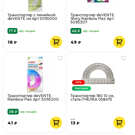
Транспортир с линейкой
Транспортир deVENTE.
deVENTE см Арт 5095000
Shiny Rainbow Flex Арт:
5095307
17 ₽
46 ₽
юр. лицам
юр. лицам
18
49
₽
₽
-13%
Выгодно
Транспортир deVENTE.
Транспортир 180 10 см,
Rainbow Flex Арт: 5095200
сталь ПЧЕЛКА 058475
38 ₽
юр. лицам
15 ₽
41
13
₽
₽