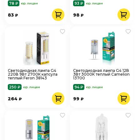
78 ₽
93 ₽
юр. лицам
юр. лицам
83
98
₽
₽
Светодиодная лампа G4
Светодиодная лампа G4 12В
220В 9Вт 2700К капсула
3Вт 3000К теплый Camelion
теплый Feron 38143
13700
250 ₽
94 ₽
юр. лицам
юр. лицам
264
99
₽
₽