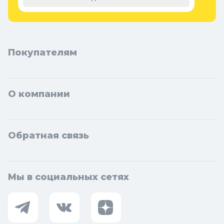
Лыткарино, Павловский Посад, Ступино, Котельники, Фрязино,
Дзержинский, Солнечногорск, Новосибирска и Новосибирской
области: Бердск, Искитим, Кольцово.
Покупателям
О компании
Обратная связь
Мы в социальных сетях