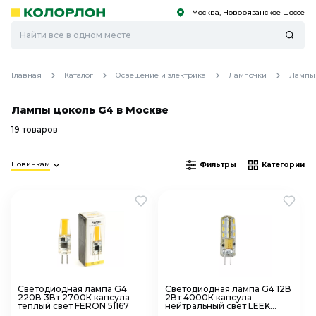
Москва, Новорязанское шоссе
С
С
к
к
оро
оро
Главная
Каталог
Освещение и электрика
Лампочки
Лампы 
Лампы цоколь G4 в Москве
19 товаров
Новинкам
Фильтры
Категории
Светодиодная лампа G4
Светодиодная лампа G4 12В
220В 3Вт 2700К капсула
2Вт 4000К капсула
теплый свет FERON 51167
нейтральный свет LEEK
LE010503-0008