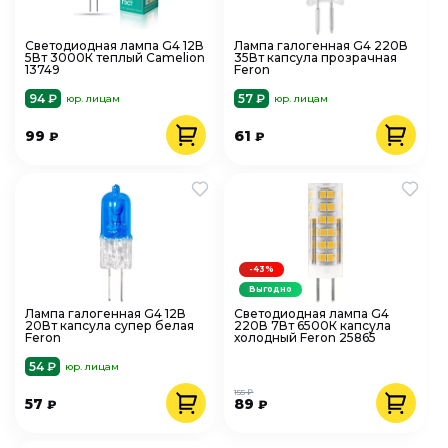
Светодиодная лампа G4 12В
Лампа галогенная G4 220В
5Вт 3000К теплый Camelion
35Вт капсула прозрачная
13749
Feron
94 ₽
57 ₽
юр. лицам
юр. лицам
99
61
₽
₽
-43%
Выгодно
Лампа галогенная G4 12В
Светодиодная лампа G4
20Вт капсула супер белая
220В 7Вт 6500К капсула
Feron
холодный Feron 25865
54 ₽
юр. лицам
155 ₽
57
89
₽
₽