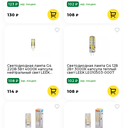
123 ₽
102 ₽
юр. лицам
юр. лицам
130
108
₽
₽
Светодиодная лампа G4
Светодиодная лампа G4 12В
220В 5Вт 4000К капсула
2Вт 3000К капсула теплый
нейтральный свет LEEK
свет LEEK LE010503-0007
LE010510-0021
108 ₽
102 ₽
юр. лицам
юр. лицам
114
108
₽
₽