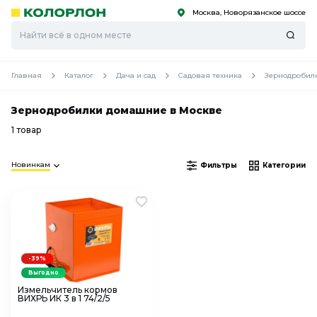
Москва, Новорязанское шоссе
С
С
к
к
оро
оро
Главная
Каталог
Дача и сад
Садовая техника
Зернодробил
Зернодробилки домашние в Москве
1 товар
Новинкам
Фильтры
Категории
-39%
Выгодно
Измельчитель кормов
ВИХРЬ ИК 3 в 1 74/2/5