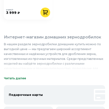
6 590 ₽
3 999
₽
Интернет-магазин домашних зернодробилок
В нашем разделе зернодробилки домашние купить можно по
выгодной цене — мы предлагаем широкий ассортимент
качественных и надёжных устройств для дробления зерна,
изготовленных из прочных материалов. Среди представленных
моделей вы найдёте зернодробилки с различными
характеристиками и производительностью, подходящие для
домашнего использования и небольших фермерских хозяйств.
Наши зернодробилки домашние отличаются высокой
Читать далее
эффективностью, простотой в эксплуатации и долговечностью,
что делает их отличным выбором для тех, кто ценит качество и
надёжность. Приобретая зернодробилку в нашем интернет-
Подарочные карты
магазине, вы получаете не только качественный товар, но и
гарантию его бесперебойной работы на протяжении долгого
времени. Зернодробилки домашние недорого — это