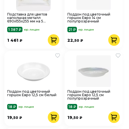
Подставка для цветов
Поддон под цветочный
напольная металл
горшок Евро 14 см
690х155х255 мм на 5
полупрозрачный
горшков Арка-5 ЗМИ ПДЦ
414Б белый
1 387 ₽
21 ₽
юр. лицам
юр. лицам
1 461
22
₽
,50
₽
Поддон под цветочный
Поддон под цветочный
горшок Евро 12,5 см белый
горшок Евро 12,5 см
полупрозрачный
18 ₽
18 ₽
юр. лицам
юр. лицам
19
19
,50
₽
,50
₽