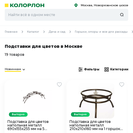
Москва, Новорязанское шоссе
С
С
к
к
оро
оро
Главная
Каталог
Дача и сад
Горшки, опоры и все для рассады
Подставки для цветов в Москве
19 товаров
Новинкам
Фильтры
Категории
Выгодно
Выгодно
Подставка для цветов
Подставка для цветов
напольная металл
напольная металл
690х155х255 мм на 5
210х210х160 мм на 1 горшок
горшков Арка-5 ЗМИ ПДЦ
Пион 00236435