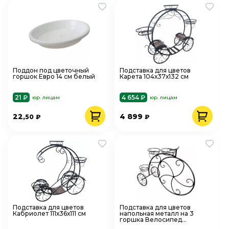
Поддон под цветочный
Подставка для цветов
горшок Евро 14 см белый
Карета 104х37х132 см
21 ₽
4 654 ₽
юр. лицам
юр. лицам
22
4 899
,50
₽
₽
Подставка для цветов
Подставка для цветов
Кабриолет 111х36х111 см
напольная металл на 3
горшка Велосипед
большой 97х136х48см арт