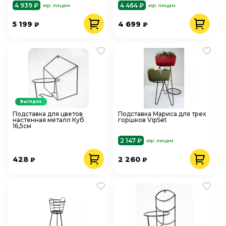
16040203 черный
4 939 ₽
4 464 ₽
юр. лицам
юр. лицам
5 199
4 699
₽
₽
Выгодно
Подставка для цветов
Подставка Мариса для трех
настенная металл Куб
горшков VipSet
16,5см
2 147 ₽
юр. лицам
428
2 260
₽
₽