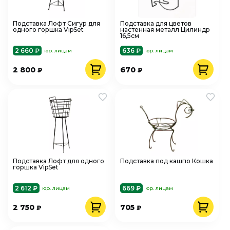
Подставка Лофт Сигур для
Подставка для цветов
одного горшка VipSet
настенная металл Цилиндр
16,5см
2 660 ₽
636 ₽
юр. лицам
юр. лицам
2 800
670
₽
₽
Подставка Лофт для одного
Подставка под кашпо Кошка
горшка VipSet
2 612 ₽
669 ₽
юр. лицам
юр. лицам
2 750
705
₽
₽