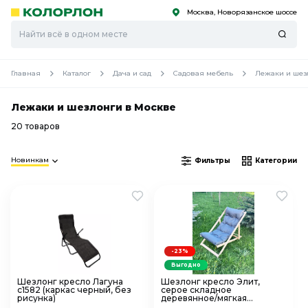
Москва, Новорязанское шоссе
С
С
к
к
оро
оро
Главная
Каталог
Дача и сад
Садовая мебель
Лежаки и шез
Лежаки и шезлонги в Москве
20 товаров
Новинкам
Фильтры
Категории
-23%
Выгодно
Шезлонг кресло Лагуна
Шезлонг кресло Элит,
с1582 (каркас черный, без
серое складное
рисунка)
деревянное/мягкая
сидушка