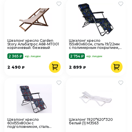
Шезлонг кресло Garden
Шезлонг кресло
Story Альбатрос А68-МТ001
155х80х60см, сталь 19/22мм
коричневый. бежевый
с полимерным покрытием,
макс 120кг CFBX0040-SR
2 365 ₽
2 754 ₽
юр. лицам
юр. лицам
2 490
2 899
₽
₽
Шезлонг кресло
Шезлонг 1920*620*320
60х155х80см с
белый (1) М3563
подголовником, сталь
25/19мм, полимер покр,