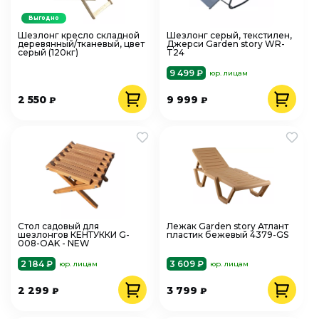
Выгодно
Шезлонг кресло складной
Шезлонг серый, текстилен,
деревянный/тканевый, цвет
Джерси Garden story WR-
серый (120кг)
T24
9 499 ₽
юр. лицам
2 550
9 999
₽
₽
Стол садовый для
Лежак Garden story Атлант
шезлонгов КЕНТУККИ G-
пластик бежевый 4379-GS
008-OAK - NEW
2 184 ₽
3 609 ₽
юр. лицам
юр. лицам
2 299
3 799
₽
₽