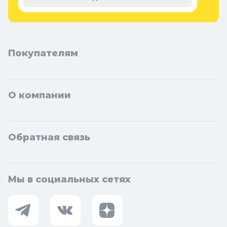
Фоминск, Дмитров, Лыткарино, Павловский Посад, Ступино,
Котельники, Фрязино, Дзержинский, Солнечногорск,
Новосибирска и Новосибирской области: Бердск, Искитим,
Кольцово.
Покупателям
О компании
Обратная связь
Мы в социальных сетях