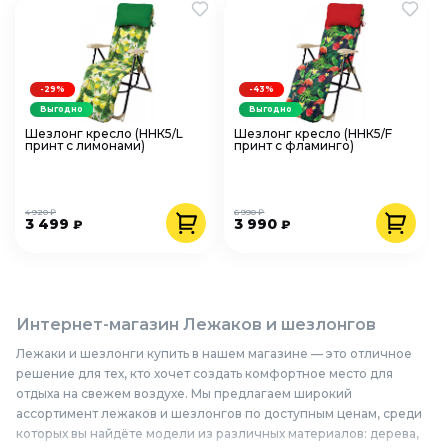
-29%
-43%
Выгодно
Выгодно
Шезлонг кресло (ННК5/L
Шезлонг кресло (ННК5/F
принт с лимонами)
принт с фламинго)
4 920 ₽
6 990 ₽
3 499
3 990
₽
₽
Интернет-магазин Лежаков и шезлонгов
Лежаки и шезлонги купить в нашем магазине — это отличное
решение для тех, кто хочет создать комфортное место для
отдыха на свежем воздухе. Мы предлагаем широкий
ассортимент лежаков и шезлонгов по доступным ценам, среди
которых вы найдёте модели из различных материалов: дерева,