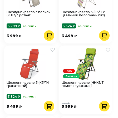
Шезлонг кресло с полкой
Шезлонг кресло 3 (К3/П с
(KШ3/3 ротанг)
цветными полосками пвх)
3 799 ₽
3 324 ₽
юр. лицам
юр. лицам
3 999
3 499
₽
₽
-42%
Выгодно
Шезлонг кресло 3 (К3/ГН
Шезлонг кресло (ННК5/T
гранатовый)
принт с туканами)
3 324 ₽
юр. лицам
6 900 ₽
3 499
3 999
₽
₽