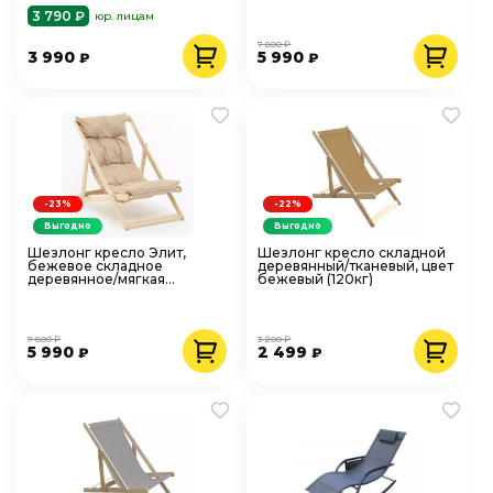
3 790 ₽
юр. лицам
7 800 ₽
3 990
5 990
₽
₽
-23%
-22%
Выгодно
Выгодно
Шезлонг кресло Элит,
Шезлонг кресло складной
бежевое складное
деревянный/тканевый, цвет
деревянное/мягкая
бежевый (120кг)
сидушка
7 800 ₽
3 200 ₽
5 990
2 499
₽
₽