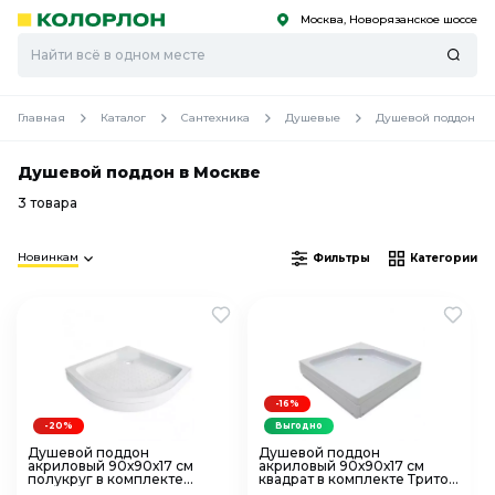
Москва, Новорязанское шоссе
С
С
к
к
оро
оро
Главная
Каталог
Сантехника
Душевые
Душевой поддон
Душевой поддон в Москве
3 товара
Новинкам
Фильтры
Категории
-16%
-20%
Выгодно
Душевой поддон
Душевой поддон
акриловый 90х90х17 см
акриловый 90х90х17 см
полукруг в комплекте
квадрат в комплекте Тритон
Тритон Гидрус ПД2
Орион ПД1 Щ0000004026