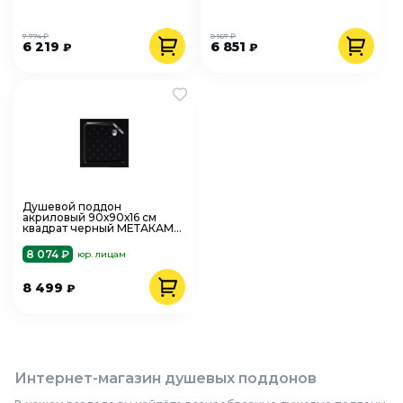
Щ0000005624
7 774 ₽
8 167 ₽
6 219
6 851
₽
₽
Душевой поддон
акриловый 90х90х16 см
квадрат черный МЕТАКАМ
Universal BLACK N 900
АПS_013576
8 074 ₽
юр. лицам
8 499
₽
Интернет-магазин душевых поддонов