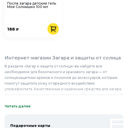
После загара детские гель
Мое Солнышко 100 мл
188
₽
Интернет-магазин Загара и защиты от солнца
В разделе «Загар и защита от солнца» вы найдёте всё
необходимое для безопасного и красивого загара — от
солнцезащитных кремов и лосьонов до аксессуаров, которые
помогут защитить кожу от вредного воздействия
ультрафиолета. Качественные и надёжные средства для загара,
представленные в нашем ассортименте, обеспечивают высокий
уровень защиты и ухода за кожей. Мы предлагаем широкий
выбор солнцезащитных средств с различными факторами
Читать далее
защиты, подходящих для всех типов кожи, а также специальные
средства для детей. В нашем интернет-магазине вы сможете
купить солнцезащитные очки, головные уборы и пляжную
Подарочные карты