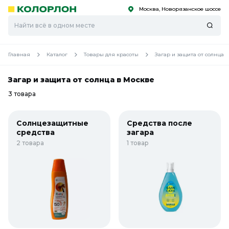
Москва, Новорязанское шоссе
С
С
к
к
оро
оро
Главная
Каталог
Товары для красоты
Загар и защита от солнца
Загар и защита от солнца в Москве
3 товара
Солнцезащитные
Средства после
средства
загара
2 товара
1 товар