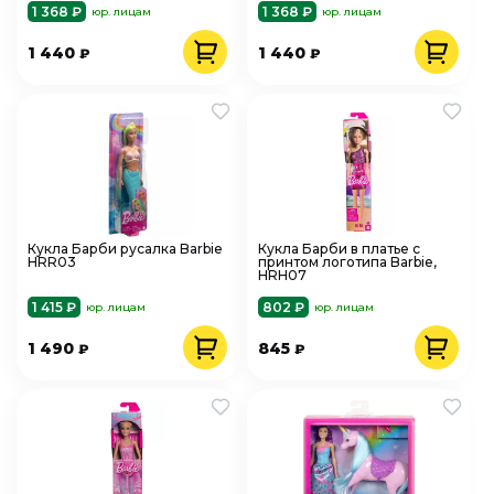
1 368 ₽
1 368 ₽
юр. лицам
юр. лицам
1 440
1 440
₽
₽
Кукла Барби русалка Barbie
Кукла Барби в платье с
HRR03
принтом логотипа Barbie,
HRH07
1 415 ₽
802 ₽
юр. лицам
юр. лицам
1 490
845
₽
₽