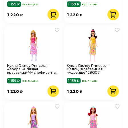
1 159 ₽
1 159 ₽
юр. лицам
юр. лицам
1 220
1 220
₽
₽
Кукла Disney Princess -
Кукла Disney Princess -
Аврора, «Спящая
Белль, "Красавица и
красавица»/«Малефисента»
чудовище" JBG07
JHL52
1 159 ₽
1 159 ₽
юр. лицам
юр. лицам
1 220
1 220
₽
₽