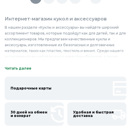
Интернет-магазин кукол и аксессуаров
В нашем разделе «Куклы и аксессуары» вы найдёте широкий
ассортимент товаров, которые подойдут как для детей, так и для
коллекционеров. Мы предлагаем качественные куклы и
аксессуары, изготовленные из безопасных и долговечных
материалов, таких как пластик, текстиль и винил. Среди нашего
ассортимента вы найдёте кукол известных брендов, а также
разнообразные аксессуары — одежду, обувь, украшения и
предметы интерьера. Наши куклы и аксессуары отличаются
Читать далее
высоким качеством и надёжностью, что гарантирует долгий
срок службы и безопасность при использовании. Благодаря
широкому ассортименту, вы сможете подобрать идеальный
Подарочные карты
подарок для ребёнка или пополнить свою коллекцию редкими
экземплярами. Не упустите возможность купить куклы и
аксессуары по доступным ценам в нашем интернет-магазине —
приобретите их уже сегодня!
30 дней на обмен
Удобная и быстрая
и возврат
доставка
Онлайн каталог кукол и аксессуаров в
Колорлон