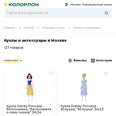
Москва, Новорязанское шоссе
С
С
к
к
оро
оро
Главная
Каталог
Игрушки и игры
Куклы и аксессуары
Куклы и аксессуары в Москве
127 товаров
Новинкам
Фильтры
Категории
Кукла Disney Princess -
Кукла Disney Princess -
Белоснежка, "Белоснежка
Золушка, "Золушка" JHL53
и семь гномов" JHL54