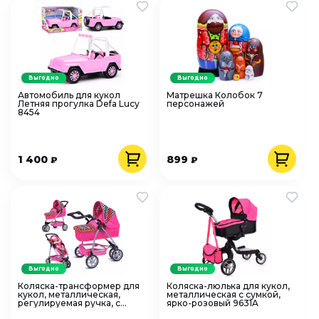
Выгодно
Выгодно
Автомобиль для кукол
Матрешка Колобок 7
Летняя прогулка Defa Lucy
персонажей
8454
1 400
899
₽
₽
Выгодно
Выгодно
Коляска-трансформер для
Коляска-люлька для кукол,
кукол, металлическая,
металлическая с сумкой,
регулируемая ручка, с
ярко-розовый 9631A
корзиной, Розовый зигзаг