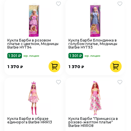
Кукла Барби в розовом
Кукла Барби Блондинка в
платье с цветком, Модницы
голубом платье, Модницы
Barbie HYT94
Barbie HYT93
1 301 ₽
1 301 ₽
юр. лицам
юр. лицам
1 370
1 370
₽
₽
Кукла Барби в образе
Кукла Барби "Принцесса в
единорога Barbie HRR13
розово-желтом платье"
Barbie HRR08