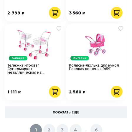
9665C
2 799
3 560
₽
₽
Выгодно
Выгодно
Тележка игровая
Коляска-люлька для кукол
Супермаркет
Розовая вишенка 9619
металлическая на
колесиках 9328B
1 111
2 560
₽
₽
ПОКАЗАТЬ ЕЩЕ
...
1
2
3
4
6