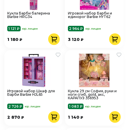
Кукла Барби балерина
Игровой набор Барби и
Barbie HRG34
единорог Barbie HYT62
1 121 ₽
2 964 ₽
юр. лицам
юр. лицам
1 180
3 120
₽
₽
Игровой набор Шкаф для
Кукла 29 см София, руки и
Барби Barbie HJL65
ноги сгиб, gold, акс,
КАРАПУЗ 356953
2 726 ₽
1 083 ₽
юр. лицам
юр. лицам
2 870
1 140
₽
₽