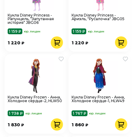
Кукла Disney Princess -
Кукла Disney Princess -
Рапунцель, "Запутанная
Ариэль, "Русалочка" JBG05
история" JBG06
1 159 ₽
1 159 ₽
юр. лицам
юр. лицам
1 220
1 220
₽
₽
Кукла Disney Frozen - Анна,
Кукла Disney Frozen - Анна,
Холодное сердце-2, HLW50
Холодное сердце-1, HLW49
1 738 ₽
1 767 ₽
юр. лицам
юр. лицам
1 830
1 860
₽
₽