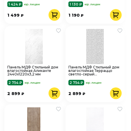
1 424 ₽
1 130 ₽
юр. лицам
юр. лицам
1 499
1 190
₽
₽
Панель МДФ Стильный дом
Панель МДФ Стильный дом
влагостойкая Аликанте
влагостойкая Терраццо
2440х1220х3,2 мм
светло-серый
2440х1220х3,2 мм
2 754 ₽
2 754 ₽
юр. лицам
юр. лицам
2 899
2 899
₽
₽