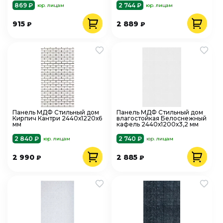
869 ₽
2 744 ₽
юр. лицам
юр. лицам
915
2 889
₽
₽
Панель МДФ Стильный дом
Панель МДФ Стильный дом
Кирпич Кантри 2440х1220х6
влагостойкая Белоснежный
мм
кафель 2440х1200х3,2 мм
2 840 ₽
2 740 ₽
юр. лицам
юр. лицам
2 990
2 885
₽
₽