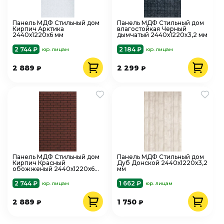
Панель МДФ Стильный дом
Панель МДФ Стильный дом
Кирпич Арктика
влагостойкая Черный
2440х1220х6 мм
дымчатый 2440х1220х3,2 мм
2 744 ₽
2 184 ₽
юр. лицам
юр. лицам
2 889
2 299
₽
₽
Панель МДФ Стильный дом
Панель МДФ Стильный дом
Кирпич Красный
Дуб Донской 2440х1220х3,2
обожженый 2440х1220х6
мм
мм
2 744 ₽
1 662 ₽
юр. лицам
юр. лицам
2 889
1 750
₽
₽