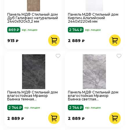
Панель МДФ Стильный дом
Панель МДФ Стильный дом
Дуб Галифакс натуральный
Кирпич Альпийский
2440х920х3,2 мм
2440х1220х6 мм
869 ₽
2 744 ₽
юр. лицам
юр. лицам
915
2 889
₽
₽
Панель МДФ Стильный дом
Панель МДФ Стильный дом
влагостойкая Мрамор
влагостойкая Мрамор
Бьянка темная
Бьянка светлая
2440х1220х3,2 мм
2440х1220х3,2 мм
2 744 ₽
2 744 ₽
юр. лицам
юр. лицам
2 889
2 889
₽
₽