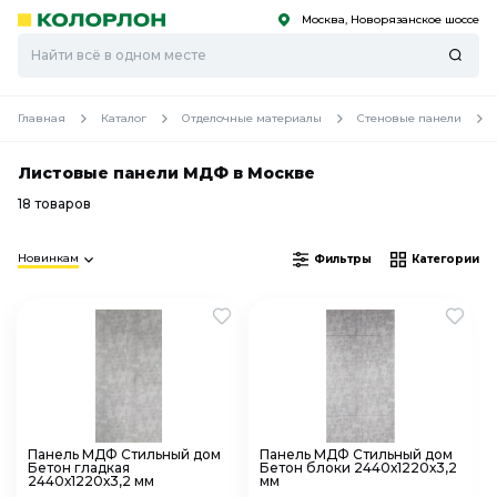
Москва, Новорязанское шоссе
С
С
к
к
оро
оро
Главная
Каталог
Отделочные материалы
Стеновые панели
Листовые панели МДФ в Москве
18 товаров
Новинкам
Фильтры
Категории
Панель МДФ Стильный дом
Панель МДФ Стильный дом
Бетон гладкая
Бетон блоки 2440х1220х3,2
2440х1220х3,2 мм
мм