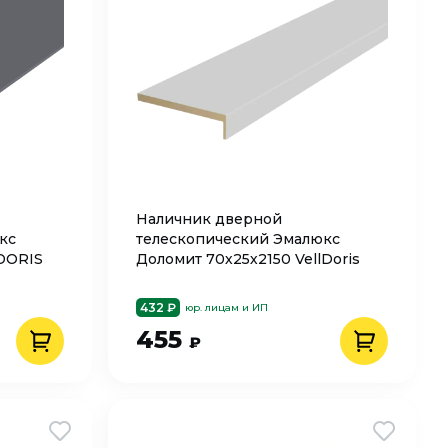
Наличник дверной
кс
телескопический Эмалюкс
LDORIS
Доломит 70х25х2150 VellDoris
432 ₽
юр. лицам и ИП
455
₽