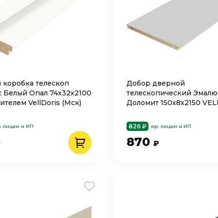
 коробка телескоп
Добор дверной
 Белый Опал 74х32х2100
телескопический Эмалю
ителем VellDoris (Мск)
Доломит 150х8х2150 VE
826 ₽
. лицам и ИП
юр. лицам и ИП
870
₽
₽