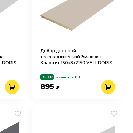
Добор дверной
кс
телескопический Эмалюкс
LLDORIS
Кварцит 150х8х2150 VELLDORIS
850 ₽
юр. лицам и ИП
895
₽