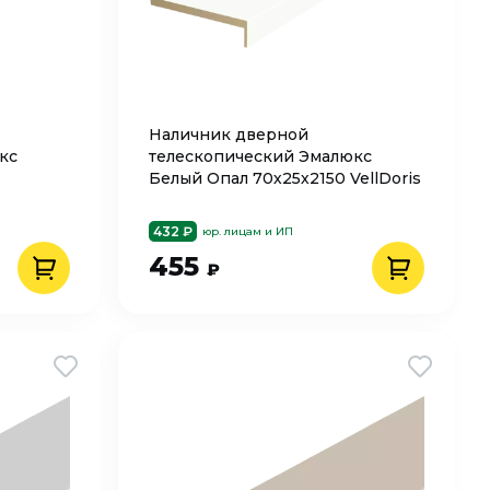
Наличник дверной
кс
телескопический Эмалюкс
Белый Опал 70х25х2150 VellDoris
432 ₽
юр. лицам и ИП
455
₽