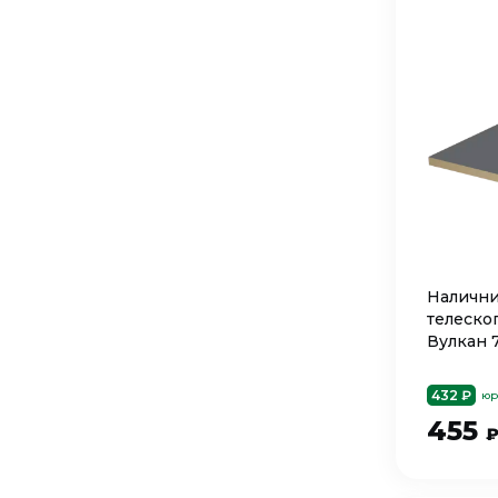
Налични
телеско
Вулкан 7
432 ₽
юр
455