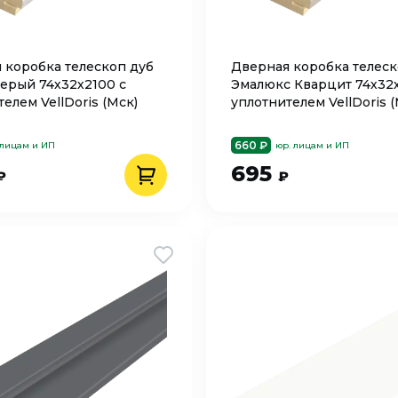
 коробка телескоп дуб
Дверная коробка телес
серый 74х32х2100 с
Эмалюкс Кварцит 74х32х
елем VellDoris (Мск)
уплотнителем VellDoris (
660 ₽
 лицам и ИП
юр. лицам и ИП
695
₽
₽