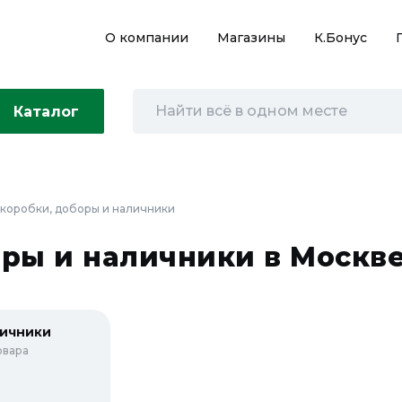
О компании
Магазины
К.Бонус
Каталог
коробки, доборы и наличники
ры и наличники в Москв
ичники
овара