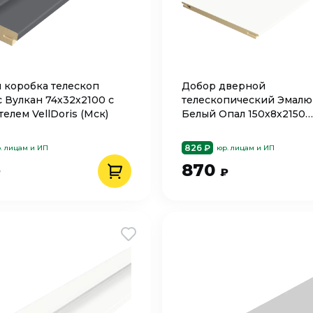
 коробка телескоп
Добор дверной
 Вулкан 74х32х2100 с
телескопический Эмалю
елем VellDoris (Мск)
Белый Опал 150х8х2150
VELLDORIS
826 ₽
. лицам и ИП
юр. лицам и ИП
870
₽
₽