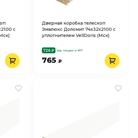
коп
Дверная коробка телескоп
2100 с
Эмалюкс Доломит 74х32х2100 с
Мск)
уплотнителем VellDoris (Мск)
726 ₽
юр. лицам и ИП
765
₽