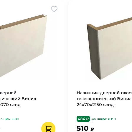
дверной
Наличник дверной плос
пический Винил
телескопический Винил
2070 сэнд
24х70х2150 сэнд
484 ₽
 лицам и ИП
юр. лицам и ИП
510
₽
₽