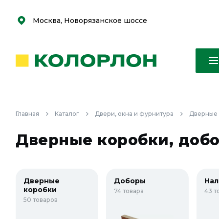
С
С
к
к
оро
оро
Москва, Новорязанское шоссе
Главная
Каталог
Двери, окна и фурнитура
Дверные 
Дверные коробки, добо
Дверные
Доборы
Нал
коробки
74 товара
43 т
50 товаров