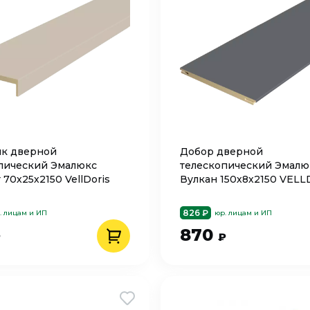
к дверной
Добор дверной
пический Эмалюкс
телескопический Эмалю
70х25х2150 VellDoris
Вулкан 150х8х2150 VEL
826 ₽
. лицам и ИП
юр. лицам и ИП
870
₽
₽