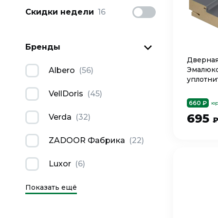
Скидки недели
16
Бренды
Дверная
Эмалюкс
Albero
(
56
)
уплотнит
VellDoris
(
45
)
660 ₽
юр
695
Verda
(
32
)
ZADOOR Фабрика
(
22
)
Luxor
(
6
)
Показать ещё