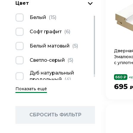
Цвет
Белый
(
15
)
Софт графит
(
6
)
Белый матовый
(
5
)
Дверная
Эмалюкс
Светло-серый
(
5
)
с уплотн
Дуб натуральный
660 ₽
юр
продольный
(
4
)
695
Показать ещё
СБРОСИТЬ ФИЛЬТР