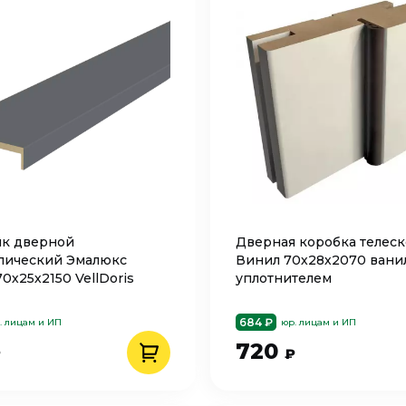
к дверной
Дверная коробка телес
пический Эмалюкс
Винил 70х28х2070 вани
0х25х2150 VellDoris
уплотнителем
684 ₽
. лицам и ИП
юр. лицам и ИП
720
₽
₽