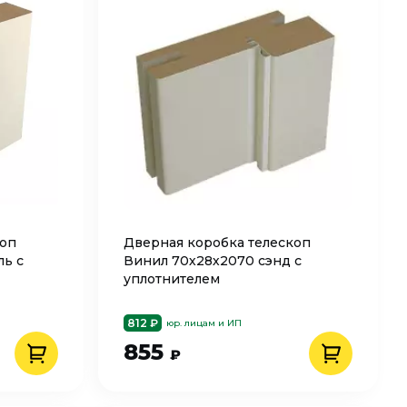
коп
Дверная коробка телескоп
ль с
Винил 70х28х2070 сэнд с
уплотнителем
812 ₽
юр. лицам и ИП
855
₽