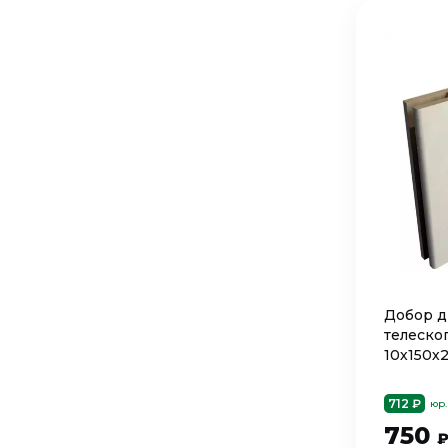
Добор 
телеско
10х150х
712 ₽
юр.
750