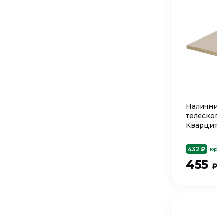
Налични
телеско
Кварцит 
432 ₽
юр
455