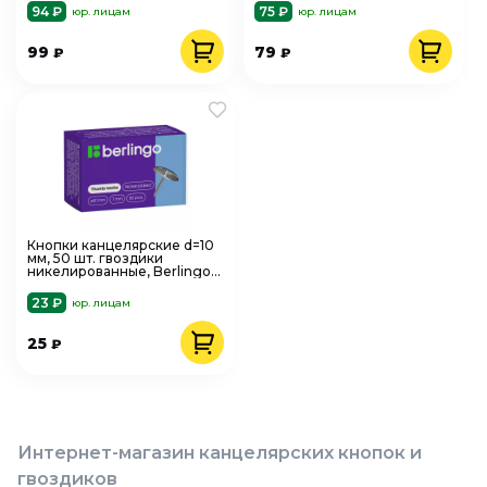
94 ₽
75 ₽
юр. лицам
юр. лицам
99
79
₽
₽
Кнопки канцелярские d=10
мм, 50 шт. гвоздики
никелированные, Berlingo
RN5010n
23 ₽
юр. лицам
25
₽
Интернет-магазин канцелярских кнопок и
гвоздиков