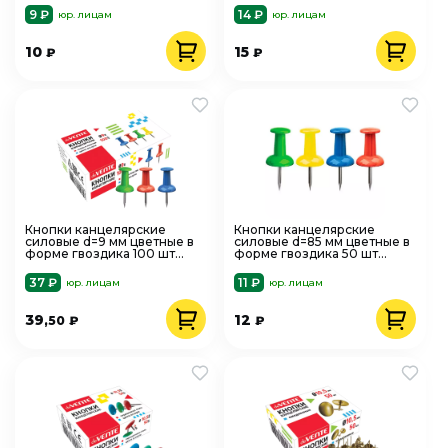
9 ₽
14 ₽
юр. лицам
юр. лицам
10
15
₽
₽
Кнопки канцелярские
Кнопки канцелярские
силовые d=9 мм цветные в
силовые d=85 мм цветные в
форме гвоздика 100 шт
форме гвоздика 50 шт
deVENTE 4132309
Attomex 4132315
37 ₽
11 ₽
юр. лицам
юр. лицам
39
12
,50
₽
₽