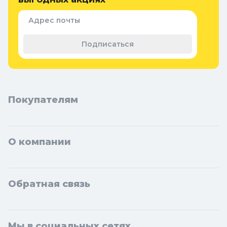
Подольск, Химки, Мытищи, Королёв, Люберцы, Красногорск,
Одинцово, Домодедово, Электросталь, Коломна, Щёлково,
Адрес почты
Серпухов, Долгопрудный, Раменское, Реутов, Жуковский,
Пушкино, Орехово-Зуево, Ногинск, Сергиев Посад, Видное,
Подписаться
Воскресенск, Чехов, Клин, Ивантеевка, Лобня, Дубна, Егорьевск,
Наро-Фоминск, Дмитров, Лыткарино, Павловский Посад,
Ступино, Котельники, Фрязино, Дзержинский, Солнечногорск,
Новосибирска и Новосибирской области: Бердск, Искитим,
Кольцово.
Покупателям
О компании
Обратная связь
Мы в социальных сетях