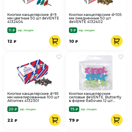
Кнопки канцелярские d=9
Кнопки канцелярские d=105
мм цветные 50 шт deVENTE
мм омедненные 50 шт
4132404
deVENTE 4132402
11 ₽
9 ₽
юр. лицам
юр. лицам
12
10
₽
₽
Кнопки канцелярские d=95
Кнопки канцелярские
мм никелированные 100 шт
силовые deVENTE. Butterfly
Attomex 4132301
в форме бабочек 12 шт
4132101
20 ₽
75 ₽
юр. лицам
юр. лицам
22
79
₽
₽