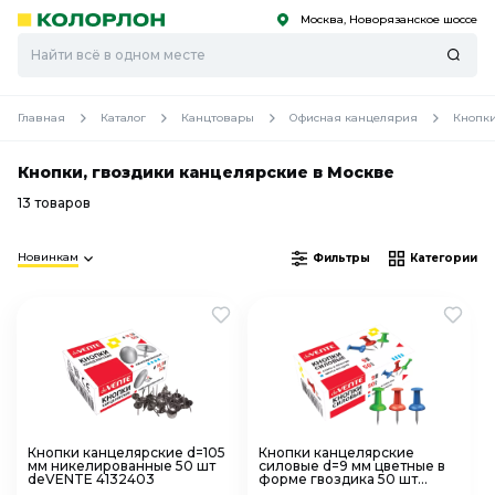
Москва, Новорязанское шоссе
С
С
к
к
оро
оро
Главная
Каталог
Канцтовары
Офисная канцелярия
Кнопки
Кнопки, гвоздики канцелярские в Москве
13 товаров
Новинкам
Фильтры
Категории
Кнопки канцелярские d=105
Кнопки канцелярские
мм никелированные 50 шт
силовые d=9 мм цветные в
deVENTE 4132403
форме гвоздика 50 шт
deVENTE 4132401