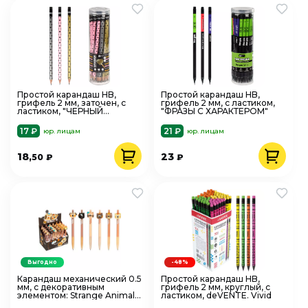
Простой карандаш HB,
Простой карандаш HB,
грифель 2 мм, заточен, с
грифель 2 мм, с ластиком,
ластиком, "ЧЕРНЫЙ
"ФРАЗЫ С ХАРАКТЕРОМ"
ПАТТЕРН"
17 ₽
21 ₽
юр. лицам
юр. лицам
18
23
,50
₽
₽
Выгодно
-48%
Карандаш механический 0.5
Простой карандаш HB,
мм, с декоративным
грифель 2 мм, круглый, с
элементом: Strange Animal.
ластиком, deVENTE. Vivid
deVENTE 5010406