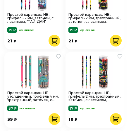
Простой карандаш HB,
Простой карандаш HB,
грифель 2 мм, заточен, с
грифель 2 мм, трехгранный,
ластиком, "ТАЙ-ДАЙ"
заточен, с ластиком
,"ТРОПИЧЕСКИЕ ФРУКТЫ"
19 ₽
19 ₽
юр. лицам
юр. лицам
21
21
₽
₽
Простой карандаш HB
Простой карандаш HB,
утолщенный, грифель 4 мм,
грифель 2 мм, трехгранный,
трехгранный, заточен, с
заточен, с ластиком,
ластиком, "ЭКЗОТИЧНЫЕ
"СТРИТ-АРТ"
ДРУЗЬЯ"
37 ₽
17 ₽
юр. лицам
юр. лицам
39
18
₽
₽