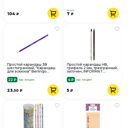
13,50 ₽
104
7
₽
₽
Простой карандаш 3B
Простой карандаш НВ,
шестигранный, "Карандаш
грифель 2 мм, трехгранный,
для эскизов" Berlingo
заточен, INFORMAT
363763
Blackwood Illusion
22 ₽
4 ₽
юр. лицам
юр. лицам
23
5
,50
₽
₽