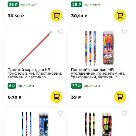
ErichKrause
28 ₽
28 ₽
юр. лицам
юр. лицам
30
30
,50
₽
,50
₽
Простой карандаш HB,
Простой карандаш HB
грифель 2 мм, пластиковый,
утолщенный, грифель 4 мм,
заточен, с ластиком,
трехгранный, заточен, с
полосатый, OfficeSpace
ластиком, " АБСТРАКЦИЯ"
6 ₽
37 ₽
юр. лицам
юр. лицам
6
39
,70
₽
₽