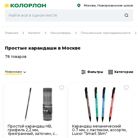
Москва, Новорязанское шоссе
С
С
к
к
оро
оро
Главная
Каталог
Канцтовары
Письменные принадлежности
Простые карандаши в Москве
78 товаров
Новинкам
Фильтры
Категории
Простой карандаш HB,
Карандаш механический
грифель 2,2 мм,
0.7 мм, с ластиком, ассорти,
трехгранный, заточен, с
Luxor "Smart Slim"
ластиком ,"МЕГАПОЛИС"