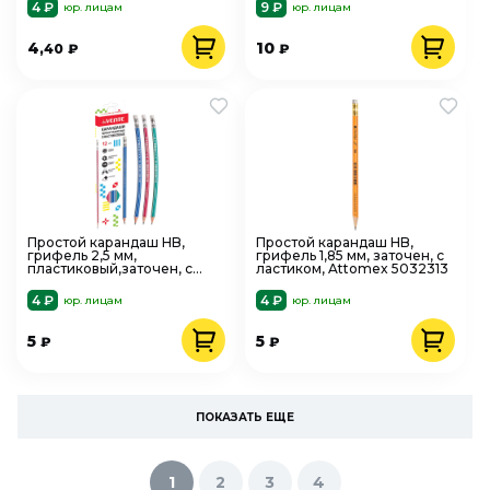
4 ₽
9 ₽
юр. лицам
юр. лицам
4
10
,40
₽
₽
Простой карандаш HB,
Простой карандаш HB,
грифель 2,5 мм,
грифель 1,85 мм, заточен, с
пластиковый,заточен, с
ластиком, Attomex 5032313
ластиком, deVENTE 5032318
4 ₽
4 ₽
юр. лицам
юр. лицам
5
5
₽
₽
ПОКАЗАТЬ ЕЩЕ
1
2
3
4