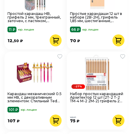
Простой карандаш HB,
Простые карандаши 12 шт в
грифель 2 мм, трехгранный,
наборе (2B-2H), грифель
заточен, с ластиком,
1,85 мм, шестиганные,
deVENTE. Marandi
Attomex
11 ₽
66 ₽
юр. лицам
юр. лицам
12
70
,50
₽
₽
-27%
Карандаш механический 0.5
Набор простых карандашей
мм НВ, с декоративным
Архитектор 12 шт (2Т-2 Т-2
элементом: Стильный Teddy
ТМ-4 М-2 2М-2) грифель 2
deVENTE
мм. deVENTE 5030707
101 ₽
юр. лицам
103 ₽
107
75
₽
₽