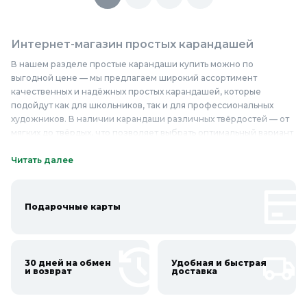
Интернет-магазин простых карандашей
В нашем разделе простые карандаши купить можно по
выгодной цене — мы предлагаем широкий ассортимент
качественных и надёжных простых карандашей, которые
подойдут как для школьников, так и для профессиональных
художников. В наличии карандаши различных твёрдостей — от
мягких до твёрдых, что позволяет выбрать оптимальный вариант
для любых задач. Наши простые карандаши изготовлены из
высококачественных материалов, что обеспечивает их
Читать далее
долговечность и удобство использования. Мы предлагаем
простые карандаши недорого, при этом не жертвуя качеством
— каждый карандаш проходит строгий контроль качества перед
Подарочные карты
тем, как попасть на полки нашего интернет-магазина.
Приобретайте простые карандаши в «Колорлон» и убедитесь в
их качестве и надёжности сами!
30 дней на обмен
Удобная и быстрая
Онлайн каталог простых карандашей в
и возврат
доставка
Колорлон