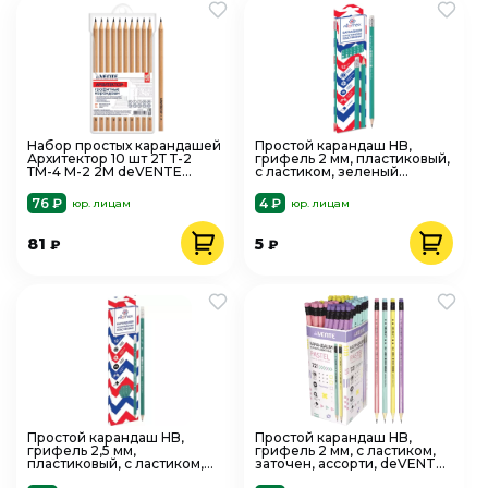
Набор простых карандашей
Простой карандаш HB,
Архитектор 10 шт 2Т Т-2
грифель 2 мм, пластиковый,
ТМ-4 М-2 2М deVENTE
с ластиком, зеленый
5030706
Attomex 5032108
76 ₽
4 ₽
юр. лицам
юр. лицам
81
5
₽
₽
Простой карандаш HB,
Простой карандаш HB,
грифель 2,5 мм,
грифель 2 мм, с ластиком,
пластиковый, с ластиком,
заточен, ассорти, deVENTE.
зеленый, Attomex 5032601
Pastel 5032903