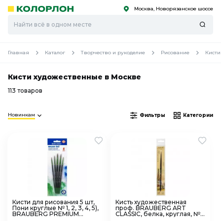
Москва, Новорязанское шоссе
С
С
к
к
оро
оро
Главная
Каталог
Творчество и рукоделие
Рисование
Кисти
Кисти художественные в Москве
113 товаров
Новинкам
Фильтры
Категории
Кисти для рисования 5 шт,
Кисть художественная
Пони круглые № 1, 2, 3, 4, 5),
проф. BRAUBERG ART
BRAUBERG PREMIUM
CLASSIC, белка, круглая, №
201022
0, 200906