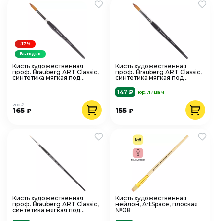
-17%
Выгодно
Кисть художественная
Кисть художественная
проф. Brauberg ART Classic,
проф. Brauberg ART Classic,
синтетика мягкая под
синтетика мягкая под
колонок, кругл, № 9, кор
колонок, кругл, № 10, кор
руч
руч
147 ₽
юр. лицам
200 ₽
165
155
₽
₽
Кисть художественная
Кисть художественная
проф. Brauberg ART Classic,
нейлон, ArtSpace, плоская
синтетика мягкая под
№08
колонок, кругл, № 0, кор