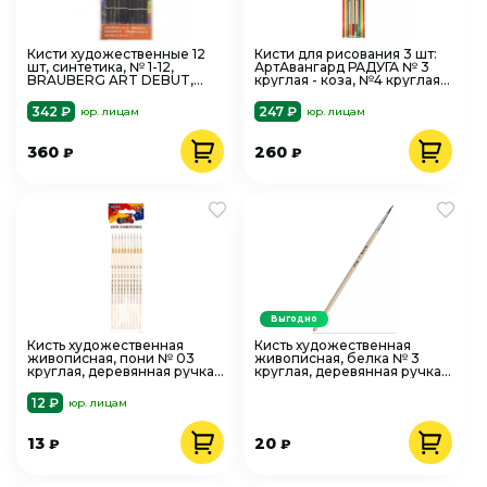
Кисти художественные 12
Кисти для рисования 3 шт:
шт, синтетика, № 1-12,
АртАвангард РАДУГА № 3
BRAUBERG ART DEBUT,
круглая - коза, №4 круглая -
201049
пони, №6 плоская - коза
С-6904
342 ₽
247 ₽
юр. лицам
юр. лицам
360
260
₽
₽
Выгодно
Кисть художественная
Кисть художественная
живописная, пони № 03
живописная, белка № 3
круглая, деревянная ручка,
круглая, деревянная ручка,
deVENTE. Cosmo 8073329
Attomex 8073702
12 ₽
юр. лицам
13
20
₽
₽