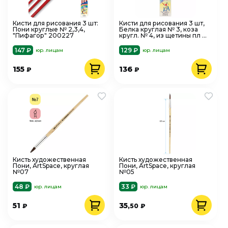
Кисти для рисования 3 шт:
Кисти для рисования 3 шт,
Пони круглые № 2,3,4,
Белка круглая № 3, коза
"Пифагор" 200227
кругл. № 4, из щетины пл №
6, Пифагор 200229
147 ₽
129 ₽
юр. лицам
юр. лицам
155
136
₽
₽
Кисть художественная
Кисть художественная
Пони, ArtSpace, круглая
Пони, ArtSpace, круглая
№07
№05
48 ₽
33 ₽
юр. лицам
юр. лицам
51
35
₽
,50
₽