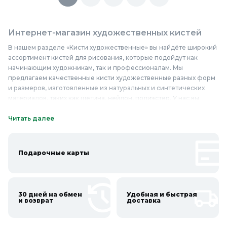
Интернет-магазин художественных кистей
В нашем разделе «Кисти художественные» вы найдёте широкий
ассортимент кистей для рисования, которые подойдут как
начинающим художникам, так и профессионалам. Мы
предлагаем качественные кисти художественные разных форм
и размеров, изготовленные из натуральных и синтетических
материалов, таких как щетина, нейлон, полиэстер. У нас вы
сможете купить кисти художественные для акварели, масла,
акрила и других видов живописи. Мы гарантируем высокое
Читать далее
качество и надёжность наших товаров, а также доступные цены.
Кисти художественные в нашем интернет-магазине отличаются
долговечностью и удобством в использовании, что делает их
Подарочные карты
незаменимыми помощниками в творчестве. Не упустите
возможность приобрести кисти художественные недорого и
создать настоящие произведения искусства. Покупайте
качественные кисти художественные в Колорлон и воплощайте
30 дней на обмен
Удобная и быстрая
свои идеи в жизнь!
и возврат
доставка
Онлайн каталог художественных кистей в