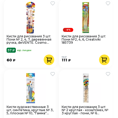
-6%
Кисти для рисования 3 шт:
Кисти для рисования 3 шт:
Пони № 2, 4, 7, деревянная
Пони №2, 4, 6, Creativiki
ручка, deVENTE. Cosmo
185739
8072312
57 ₽
юр. лицам
118 ₽
60
111
₽
₽
Кисти художественные 3
Кисти для рисования 3 шт:
шт, синтетика, круглые № 3,
№ 2 круглая - коза/п/мех, №
5, плоская № 10, "Гамма"
3 круглая - пони, № 6
Классические 323096
плоская - коза, МАЛЫШ