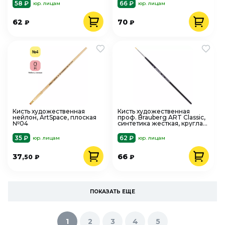
руч
58 ₽
66 ₽
юр. лицам
юр. лицам
62
70
₽
₽
Кисть художественная
Кисть художественная
нейлон, ArtSpace, плоская
проф. Brauberg ART Classic,
№04
синтетика жесткая, круглая,
№ 1, короткая Ручка
35 ₽
62 ₽
юр. лицам
юр. лицам
37
66
,50
₽
₽
ПОКАЗАТЬ ЕЩЕ
1
2
3
4
5