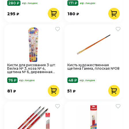
280 ₽
171 ₽
юр. лицам
юр. лицам
295
180
₽
₽
Кисти для рисования 3 шт:
Кисть художественная
Белка № 3, коза № 4,
щетина Гамма, плоская №08
щетина № 6, деревянная
ручка, Cosmo deVENTE
8072311
76 ₽
48 ₽
юр. лицам
юр. лицам
81
51
₽
₽