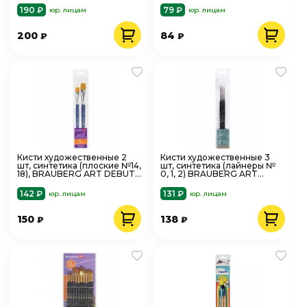
190 ₽
79 ₽
юр. лицам
юр. лицам
200
84
₽
₽
Кисти художественные 2
Кисти художественные 3
шт, синтетика (плоские №14,
шт, синтетика (лайнеры №
18), BRAUBERG ART DEBUT,
0, 1, 2) BRAUBERG ART
201038
CLASSIC, 201034
142 ₽
131 ₽
юр. лицам
юр. лицам
150
138
₽
₽