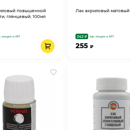
риловый повышенной
Лак акриловый матовый
ти, глянцевый, 100мл
242 ₽
. лицам и ИП
юр. лицам и ИП
255
₽