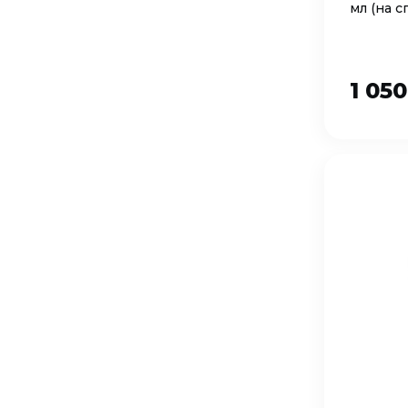
мл (на 
1 05