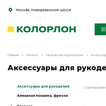
С
С
к
к
оро
оро
Москва, Новорязанское шоссе
Главная
Каталог
Творчество и рукоделие
Аксессуа
Аксессуары для рукоде
Аксессуары для рукоделия
Сортировать
Алмазная мозаика, фрески