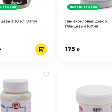
ная цена
Выгодная цена
нцевый 30 мл. Darwi
Лак акриловый декор.
глянцевый 100мл
175
₽
₽