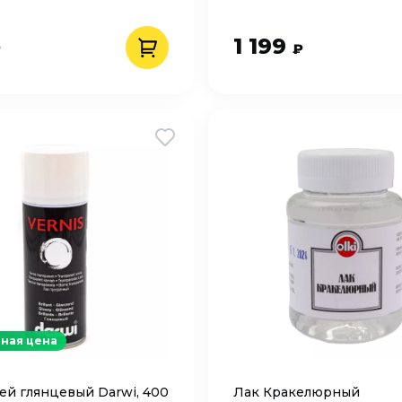
1 199
₽
₽
ная цена
ей глянцевый Darwi, 400
Лак Кракелюрный