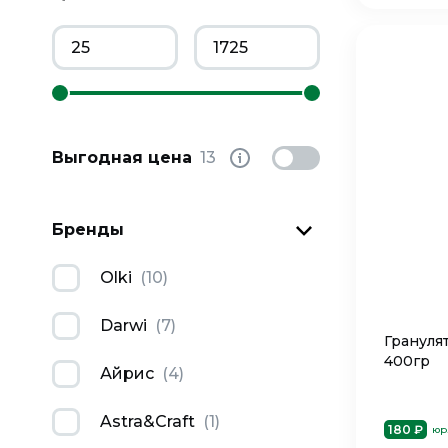
Выгодная цена
13
Бренды
Olki
(
10
)
Darwi
(
7
)
Гранулят
400гр
Айрис
(
4
)
Astra&Craft
(
1
)
180 ₽
юр