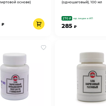
спиртовой основе)
(одношаговый), 100 мл
270 ₽
юр. лицам и ИП
0
₽
285
₽