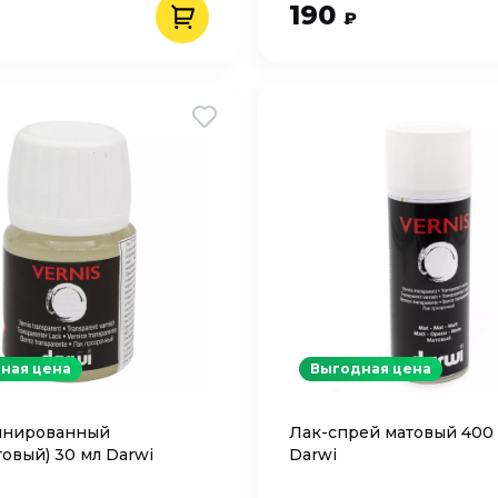
190
₽
ная цена
Выгодная цена
инированный
Лак-спрей матовый 400 
товый) 30 мл Darwi
Darwi