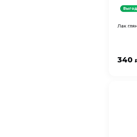
Выгод
Лак гля
340