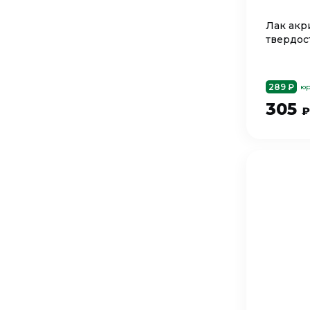
Лак ак
твердос
289 ₽
юр
305
₽