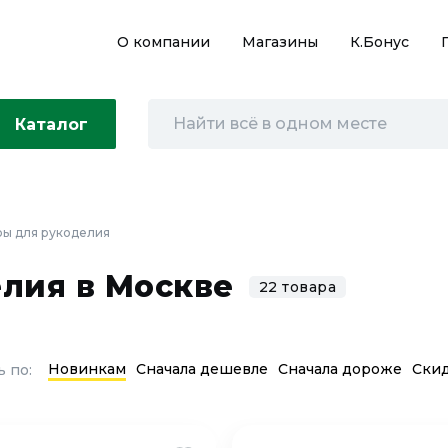
О компании
Магазины
К.Бонус
Каталог
ры для рукоделия
лия в Москве
22 товара
Новинкам
Сначала дешевле
Сначала дороже
Ски
 по: