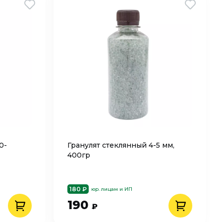
0-
Гранулят стеклянный 4-5 мм,
400гр
180 ₽
юр. лицам и ИП
190
₽