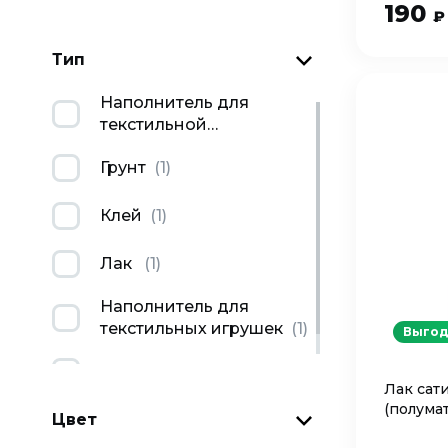
190
₽
Тип
Наполнитель для
текстильной
игрушки
(
4
)
Грунт
(
1
)
Клей
(
1
)
Лак
(
1
)
Наполнитель для
текстильных игрушек
(
1
)
Выгод
Разбавитель
(
1
)
Лак сат
(полума
Цвет