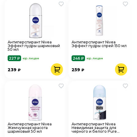
Антиперспирант Nivea
Антиперспирант Nivea
Эффект пудры шариковый
Эффект пудры спрей 150 мл
50 мл
227 ₽
246 ₽
юр. лицам
юр. лицам
239
259
₽
₽
Антиперспирант Nivea
Антиперспирант Nivea
Жемчужная красота
Невидимая защита для
шариковый 50 мл
черного и белого Pure
шариковый 50 мл