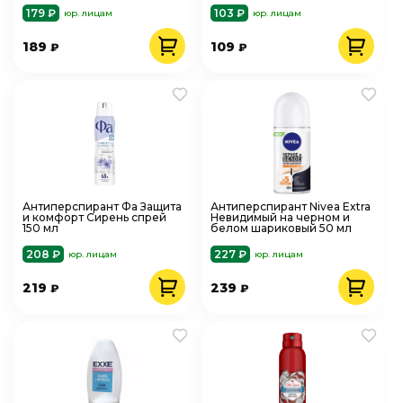
179 ₽
103 ₽
юр. лицам
юр. лицам
189
109
₽
₽
Антиперспирант Фа Защита
Антиперспирант Nivea Extra
и комфорт Сирень спрей
Невидимый на черном и
150 мл
белом шариковый 50 мл
208 ₽
227 ₽
юр. лицам
юр. лицам
219
239
₽
₽