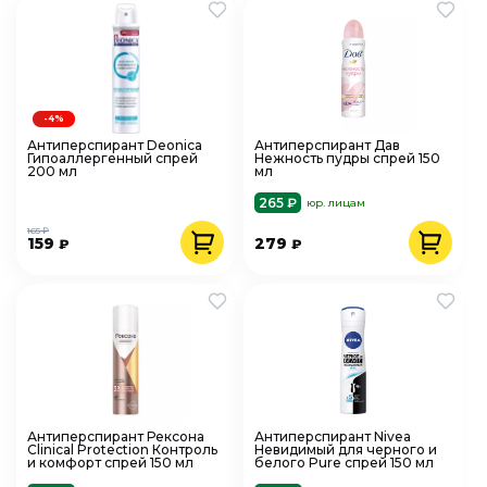
-4%
Антиперспирант Deonica
Антиперспирант Дав
Гипоаллергенный спрей
Нежность пудры спрей 150
200 мл
мл
265 ₽
юр. лицам
165 ₽
159
279
₽
₽
Антиперспирант Рексона
Антиперспирант Nivea
Clinical Protection Контроль
Невидимый для черного и
и комфорт спрей 150 мл
белого Pure спрей 150 мл