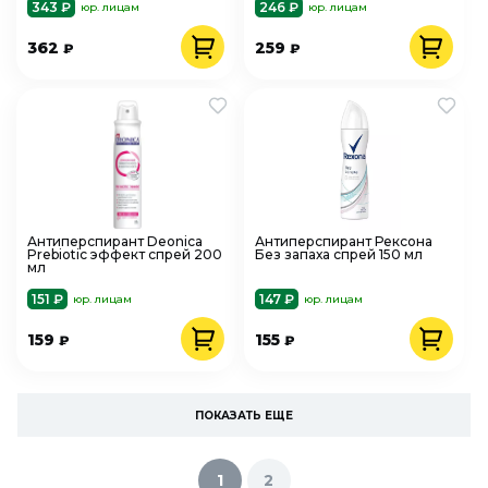
343 ₽
246 ₽
юр. лицам
юр. лицам
362
259
₽
₽
Антиперспирант Deonica
Антиперспирант Рексона
Prebiotic эффект спрей 200
Без запаха спрей 150 мл
мл
151 ₽
147 ₽
юр. лицам
юр. лицам
159
155
₽
₽
ПОКАЗАТЬ ЕЩЕ
1
2