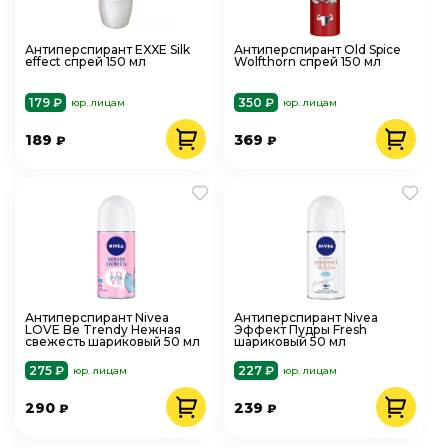
Антиперспирант EXXE Silk
Антиперспирант Old Spice
effect спрей 150 мл
Wolfthorn спрей 150 мл
179 ₽
350 ₽
юр. лицам
юр. лицам
189
369
₽
₽
Антиперспирант Nivea
Антиперспирант Nivea
LOVE Be Trendy Нежная
Эффект Пудры Fresh
свежесть шариковый 50 мл
шариковый 50 мл
275 ₽
227 ₽
юр. лицам
юр. лицам
290
239
₽
₽