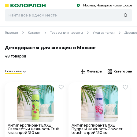
Москва, Новорязанское шоссе
С
С
к
к
оро
оро
Главная
Каталог
Товары для красоты
Уход за телом
Дезодо
Дезодоранты для женщин в Москве
48 товаров
Новинкам
Фильтры
Категории
Антиперспирант EXXE
Антиперспирант EXXE
Свежесть и нежность Fruit
Пудра и нежность Powder
kiss спрей 150 мл
touch спрей 150 мл