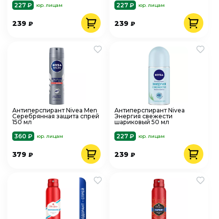
227 ₽
227 ₽
юр. лицам
юр. лицам
239
239
₽
₽
Антиперспирант Nivea Men
Антиперспирант Nivea
Серебрянная защита спрей
Энергия свежести
150 мл
шариковый 50 мл
360 ₽
227 ₽
юр. лицам
юр. лицам
379
239
₽
₽