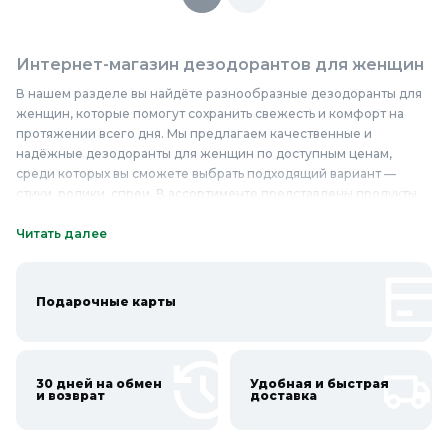
Интернет-магазин дезодорантов для женщин
В нашем разделе вы найдёте разнообразные дезодоранты для
женщин, которые помогут сохранить свежесть и комфорт на
протяжении всего дня. Мы предлагаем качественные и
надёжные дезодоранты для женщин по доступным ценам,
среди которых вы сможете выбрать подходящий вариант —
стики, ролики, спреи. В ассортименте представлены продукты
известных брендов, отличающиеся высоким качеством и
эффективностью. Наши дезодоранты изготовлены из
Читать далее
безопасных компонентов, которые бережно заботятся о коже,
предотвращая появление неприятного запаха. Приобретая
дезодоранты для женщин у нас, вы можете быть уверены в их
Подарочные карты
качестве и надёжности. Не упустите возможность купить
дезодоранты для женщин недорого и с максимальной выгодой.
Приобретайте в Колорлон!
30 дней на обмен
Удобная и быстрая
Онлайн каталог дезодорантов для женщин в
и возврат
доставка
Колорлон