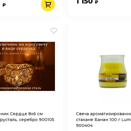
1 150
₽
9
₽
ник Сердце 8х6 см
Свеча ароматизированн
хрусталь, серебро 900105
стакане Банан 100 г Lum
900404