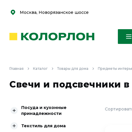
С
С
к
к
оро
оро
Москва, Новорязанское шоссе
Главная
Каталог
Товары для дома
Предметы интерь
Свечи и подсвечники в
Посуда и кухонные
Сортировать
принадлежности
Текстиль для дома