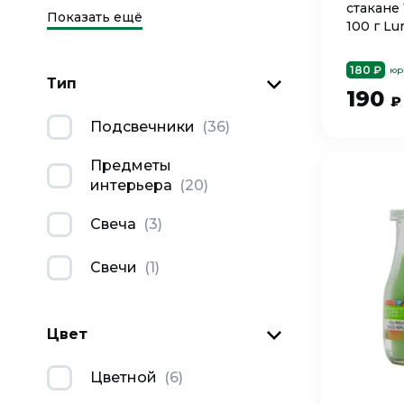
стакане
Показать ещё
100 г L
180 ₽
юр
Тип
190
₽
Подсвечники
(
36
)
Предметы
интерьера
(
20
)
Свеча
(
3
)
Свечи
(
1
)
Цвет
Цветной
(
6
)