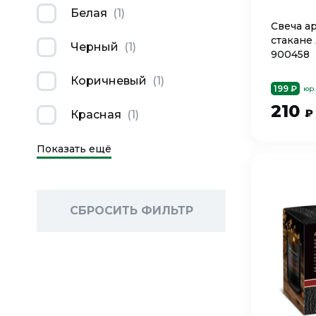
Белая
(
1
)
Свеча а
стакане 
Черный
(
1
)
900458
Коричневый
(
1
)
199 ₽
юр.
210
₽
Красная
(
1
)
Показать ещё
СБРОСИТЬ ФИЛЬТР