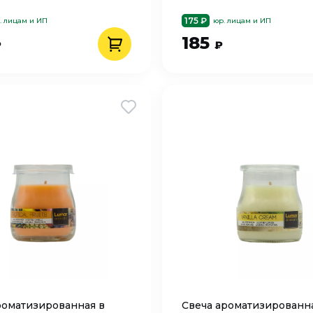
175 ₽
. лицам и ИП
юр. лицам и ИП
185
₽
₽
роматизированная в
Свеча ароматизированн