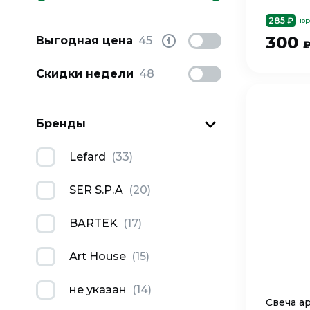
285 ₽
юр
300
Выгодная цена
45
Скидки недели
48
Бренды
Lefard
(
33
)
SER S.P.A
(
20
)
BARTEK
(
17
)
Art House
(
15
)
не указан
(
14
)
Свеча а