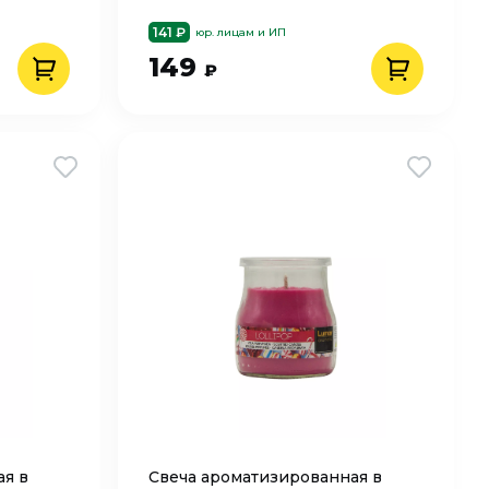
141 ₽
юр. лицам и ИП
149
₽
ая в
Свеча ароматизированная в