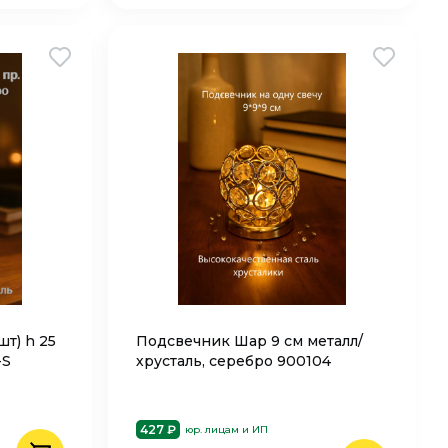
т) h 25
Подсвечник Шар 9 см металл/
-S
хрусталь, серебро 900104
427 ₽
юр. лицам и ИП