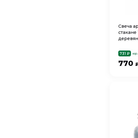
Cвеча а
стакане 
деревян
Tabacco
731 ₽
юр.
770