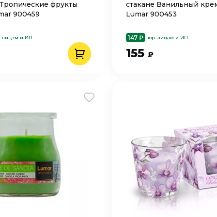
 Тропические фрукты
стакане Ванильный крем
umar 900459
Lumar 900453
147 ₽
. лицам и ИП
юр. лицам и ИП
155
₽