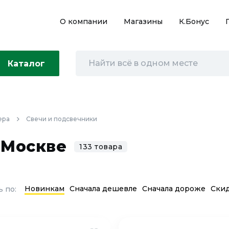
О компании
Магазины
К.Бонус
Каталог
ера
Свечи и подсвечники
 Москве
133 товара
Новинкам
Сначала дешевле
Сначала дороже
Ски
 по: