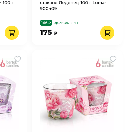
 100 г
стакане Леденец 100 г Lumar
900409
166 ₽
юр. лицам и ИП
175
₽