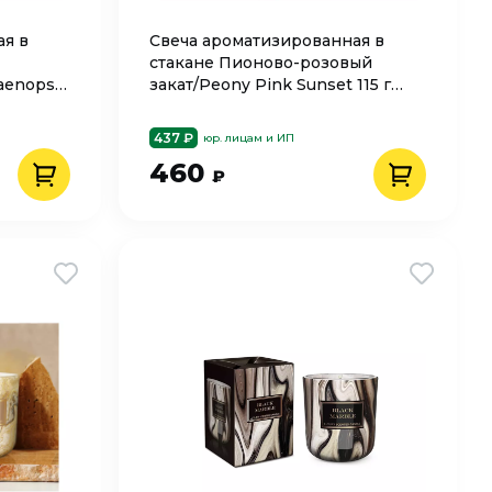
ая в
Свеча ароматизированная в
стакане Пионово-розовый
aenopsis
закат/Peony Pink Sunset 115 г
Bartek
437 ₽
юр. лицам и ИП
460
₽