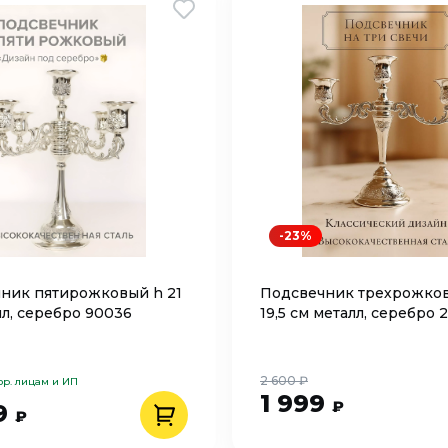
-23%
ник пятирожковый h 21
Подсвечник трехрожко
лл, серебро 90036
19,5 см металл, серебро
2 600 ₽
юр. лицам и ИП
1 999
₽
9
₽