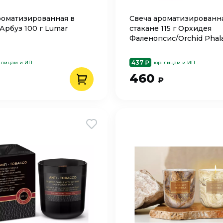
роматизированная в
Cвеча ароматизированн
Арбуз 100 г Lumar
стакане 115 г Орхидея
Фаленопсис/Orchid Phal
Bartek
437 ₽
 лицам и ИП
юр. лицам и ИП
460
₽