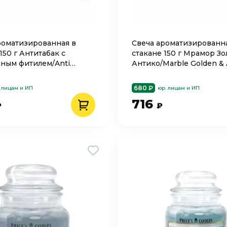
роматизированная в
Cвеча ароматизированн
150 г Антитабак с
стакане 150 г Мрамор Зо
ным фитилем/Anti
Антико/Marble Golden & 
 Bartek
Bartek
680 ₽
 лицам и ИП
юр. лицам и ИП
716
₽
₽