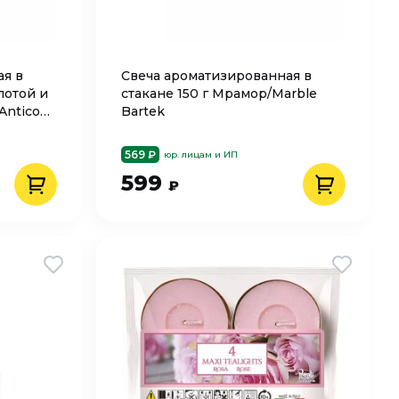
ая в
Cвеча ароматизированная в
лотой и
стакане 150 г Мрамор/Marble
Antico
Bartek
569 ₽
юр. лицам и ИП
599
₽