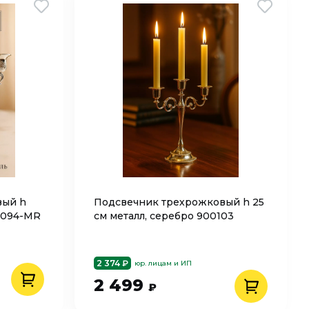
вый h
Подсвечник трехрожковый h 25
 2094-MR
см металл, серебро 900103
2 374 ₽
юр. лицам и ИП
2 499
₽