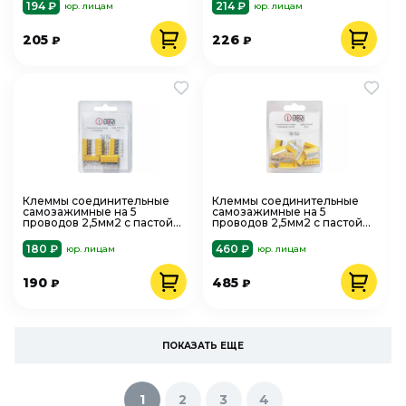
194 ₽
214 ₽
юр. лицам
юр. лицам
205
226
₽
₽
Клеммы соединительные
Клеммы соединительные
самозажимные на 5
самозажимные на 5
проводов 2,5мм2 с пастой
проводов 2,5мм2 с пастой
6шт Dori СМК2273-245
20шт Dori СМК2273-245
180 ₽
460 ₽
юр. лицам
юр. лицам
190
485
₽
₽
ПОКАЗАТЬ ЕЩЕ
1
2
3
4