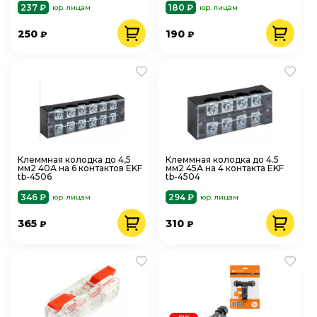
237 ₽
180 ₽
юр. лицам
юр. лицам
250
190
₽
₽
Клеммная колодка до 4,5
Клеммная колодка до 4.5
мм2 40А на 6 контактов EKF
мм2 45А на 4 контакта EKF
tb-4506
tb-4504
346 ₽
294 ₽
юр. лицам
юр. лицам
365
310
₽
₽