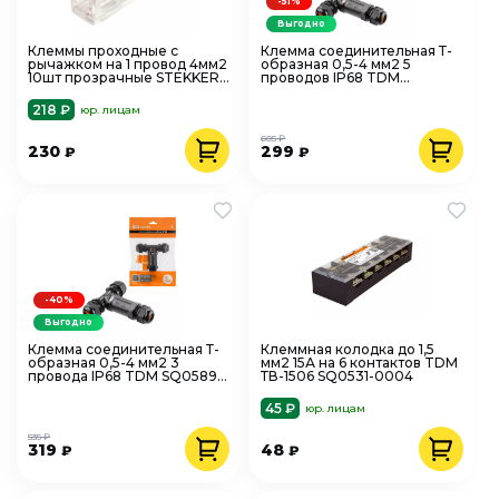
-51%
Выгодно
Клеммы проходные с
Клемма соединительная Т-
рычажком на 1 провод 4мм2
образная 0,5-4 мм2 5
10шт прозрачные STEKKER
проводов IP68 TDM
LD219-421 49783
SQ0589-0404
218 ₽
юр. лицам
605 ₽
230
299
₽
₽
-40%
Выгодно
Клемма соединительная Т-
Клеммная колодка до 1,5
образная 0,5-4 мм2 3
мм2 15А на 6 контактов TDM
провода IP68 TDM SQ0589-
ТВ-1506 SQ0531-0004
0403
45 ₽
юр. лицам
535 ₽
319
48
₽
₽