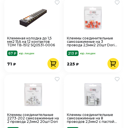
Клеммная колодка до 1,5
Клеммы соединительные
мм2 15А на 12 контактов
самозажимные на 3
TDM TВ-1512 SQ0531-0006
провода 2,5мм2 20шт Dori
СМК2273-203
67 ₽
213 ₽
юр. лицам
юр. лицам
71
225
₽
₽
Клеммы соединительные
Клеммы соединительные
2273-202 самозажимные на
самозажимные на 8
2 провода 2,5мм2 20шт Dori
проводов 2,5мм2 с пастой
6шт Dori СМК2273-248