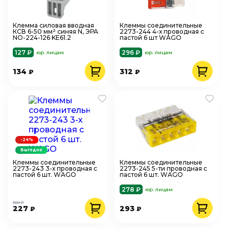
Клемма силовая вводная
Клеммы соединительные
КСВ 6-50 мм² синяя N, ЭРА
2273-244 4-х проводная с
NO-224-126 KE61.2
пастой 6 шт WAGO
127 ₽
296 ₽
юр. лицам
юр. лицам
134
312
₽
₽
-24%
Выгодно
Клеммы соединительные
Клеммы соединительные
2273-243 3-х проводная с
2273-245 5-ти проводная с
пастой 6 шт. WAGO
пастой 6 шт. WAGO
278 ₽
юр. лицам
300 ₽
227
293
₽
₽