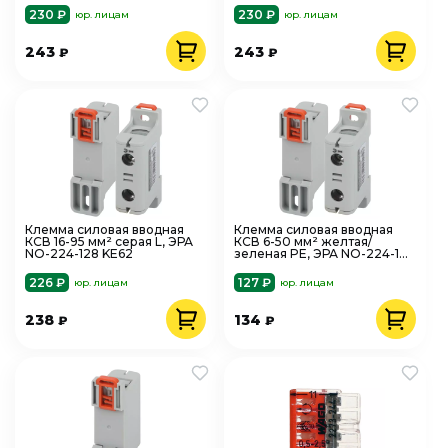
230 ₽
230 ₽
юр. лицам
юр. лицам
243
243
₽
₽
Клемма силовая вводная
Клемма силовая вводная
КСВ 16-95 мм² серая L, ЭРА
КСВ 6-50 мм² желтая/
NO-224-128 KE62
зеленая PE, ЭРА NO-224-127
KE61.3
226 ₽
127 ₽
юр. лицам
юр. лицам
238
134
₽
₽