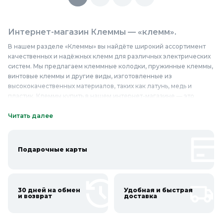
Интернет-магазин Клеммы — «клемм».
В нашем разделе «Клеммы» вы найдёте широкий ассортимент
качественных и надёжных клемм для различных электрических
систем. Мы предлагаем клеммные колодки, пружинные клеммы,
винтовые клеммы и другие виды, изготовленные из
высококачественных материалов, таких как латунь, медь и
пластик. Клеммы купить в нашем интернет-магазине — это
гарантия надёжности и долговечности соединений. Наши
клеммы отличаются простотой монтажа и высокой
Читать далее
проводимостью, что делает их идеальным выбором для
профессиональных электриков и домашних мастеров. Клеммы
цена в нашем магазине приятно удивит вас, ведь мы предлагаем
Подарочные карты
продукцию по доступным ценам без ущерба качеству.
Приобретайте надёжные клеммы недорого и обеспечьте
безопасность своих электрических систем. Качественные
клеммы от ведущих производителей помогут вам создать
30 дней на обмен
Удобная и быстрая
надёжные и долговечные электрические соединения. Купить
и возврат
доставка
клеммы в Колорлон — значит выбрать качество и надёжность.