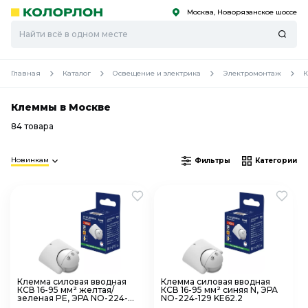
Москва, Новорязанское шоссе
С
С
к
к
оро
оро
Главная
Каталог
Освещение и электрика
Электромонтаж
Клеммы в Москве
84 товара
Новинкам
Фильтры
Категории
Клемма силовая вводная
Клемма силовая вводная
КСВ 16-95 мм² желтая/
КСВ 16-95 мм² синяя N, ЭРА
зеленая PE, ЭРА NO-224-
NO-224-129 KE62.2
130 KE62.3