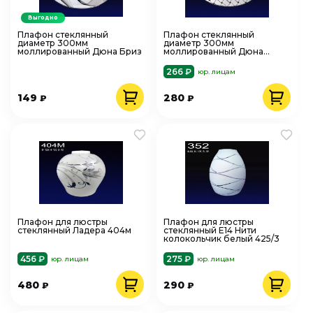
Выгодно
Плафон стеклянный
Плафон стеклянный
диаметр 300мм
диаметр 300мм
моллированный Дюна Бриз
моллированный Дюна
Плетенка
266 ₽
юр. лицам
149
280
₽
₽
Плафон для люстры
Плафон для люстры
стеклянный Ладера 404м
стеклянный Е14 Нити
колокольчик белый 425/3
456 ₽
275 ₽
юр. лицам
юр. лицам
480
290
₽
₽