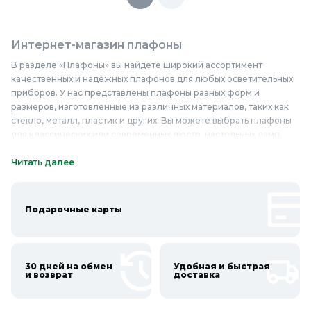
Интернет-магазин плафоны
В разделе «Плафоны» вы найдёте широкий ассортимент
качественных и надёжных плафонов для любых осветительных
приборов. У нас представлены плафоны разных форм и
размеров, изготовленные из различных материалов, таких как
стекло, металл, пластик и других. Вы можете выбрать плафоны
для классических или современных люстр, настольных ламп,
бра и других светильников. Наши плафоны отличаются высоким
качеством изготовления и долговечностью, что гарантирует их
Читать далее
надёжную работу на протяжении долгого времени. Мы
предлагаем плафоны по доступным ценам, благодаря чему вы
сможете приобрести качественные изделия недорого. Если вы
Подарочные карты
хотите обновить интерьер своего дома или офиса, добавить в
него новые акценты, то обязательно обратите внимание на наш
ассортимент плафонов. Купить плафоны в «Колорлон» — значит
сделать выбор в пользу качества и стиля.
30 дней на обмен
Удобная и быстрая
и возврат
доставка
Онлайн каталог плафоны в Колорлон
Интернет-магазин Колорлон предлагает большой выбор