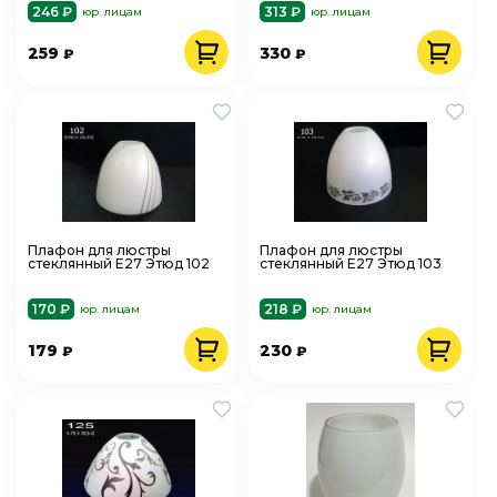
246 ₽
313 ₽
юр. лицам
юр. лицам
259
330
₽
₽
Плафон для люстры
Плафон для люстры
стеклянный Е27 Этюд 102
стеклянный Е27 Этюд 103
170 ₽
218 ₽
юр. лицам
юр. лицам
179
230
₽
₽