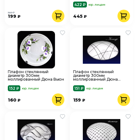
422 ₽
юр. лицам
360 ₽
199
445
₽
₽
Плафон стеклянный
Плафон стеклянный
диаметр 300мм
диаметр 300мм
моллированный Дюна Вьюн
моллированный Дюна
Контур
152 ₽
151 ₽
юр. лицам
юр. лицам
160
159
₽
₽