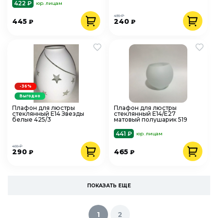
422 ₽
юр. лицам
435 ₽
445
240
₽
₽
-36%
Выгодно
Плафон для люстры
Плафон для люстры
стеклянный Е14 Звезды
стеклянный Е14/Е27
белые 425/3
матовый полушарик 519
441 ₽
юр. лицам
455 ₽
290
465
₽
₽
ПОКАЗАТЬ ЕЩЕ
1
2