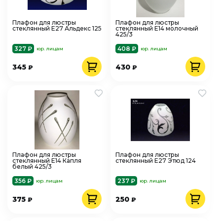
Плафон для люстры
Плафон для люстры
стеклянный Е27 Альдекс 125
стеклянный Е14 молочный
425/3
327 ₽
408 ₽
юр. лицам
юр. лицам
345
430
₽
₽
Плафон для люстры
Плафон для люстры
стеклянный Е14 Капля
стеклянный Е27 Этюд 124
белый 425/3
356 ₽
237 ₽
юр. лицам
юр. лицам
375
250
₽
₽