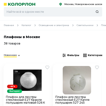
Москва, Новорязанское шоссе
С
С
к
к
оро
оро
Главная
Каталог
Освещение и электрика
Светильники
Пла
Плафоны в Москве
38 товаров
Новинкам
Фильтры
Категории
-45%
Выгодно
Плафон для люстры
Плафон для люстры
стеклянный Е27 Кракле
стеклянный Е27 Капля
полушарик матовый 526 К
полушарик 527 245