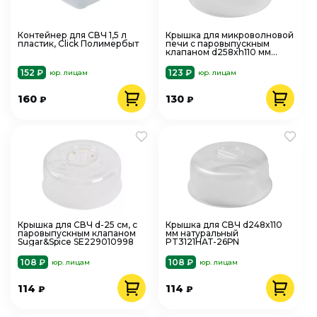
Контейнер для СВЧ 1,5 л
Крышка для микроволновой
пластик, Click Полимербыт
печи с паровыпускным
клапаном d258xh110 мм
натуральный
PT9121НАТ-27РN
152 ₽
123 ₽
юр. лицам
юр. лицам
160
130
₽
₽
Крышка для СВЧ d-25 см, с
Крышка для СВЧ d248x110
паровыпускным клапаном
мм натуральный
Sugar&Spice SE229010998
PT3121НАТ-26РN
108 ₽
108 ₽
юр. лицам
юр. лицам
114
114
₽
₽