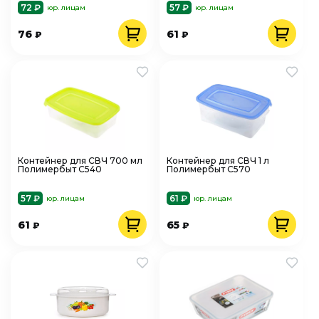
72 ₽
57 ₽
юр. лицам
юр. лицам
76
61
₽
₽
Контейнер для СВЧ 700 мл
Контейнер для СВЧ 1 л
Полимербыт C540
Полимербыт C570
57 ₽
61 ₽
юр. лицам
юр. лицам
61
65
₽
₽