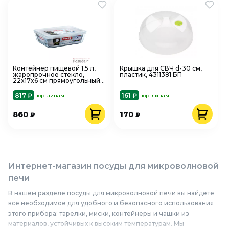
Контейнер пищевой 1,5 л,
Крышка для СВЧ d-30 см,
жаропрочное стекло,
пластик, 4311381 БП
22x17x6 см прямоугольный
242P000
817 ₽
161 ₽
юр. лицам
юр. лицам
860
170
₽
₽
Интернет-магазин посуды для микроволновой
печи
В нашем разделе посуды для микроволновой печи вы найдёте
всё необходимое для удобного и безопасного использования
этого прибора: тарелки, миски, контейнеры и чашки из
материалов, устойчивых к высоким температурам. Мы