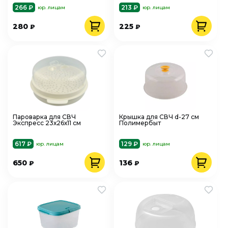
266 ₽
213 ₽
юр. лицам
юр. лицам
280
225
₽
₽
Пароварка для СВЧ
Крышка для СВЧ d-27 см
Экспресс 23х26х11 см
Полимербыт
617 ₽
129 ₽
юр. лицам
юр. лицам
650
136
₽
₽