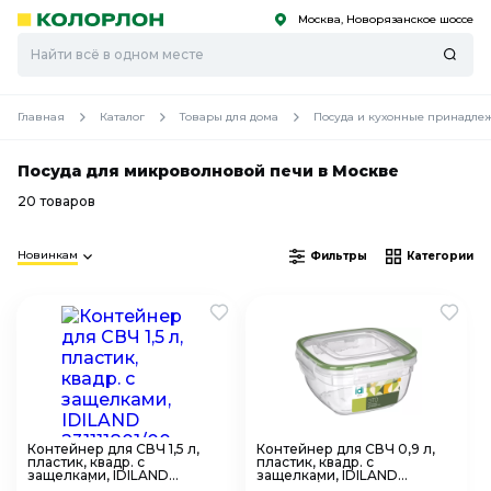
Москва, Новорязанское шоссе
С
С
к
к
оро
оро
Главная
Каталог
Товары для дома
Посуда и кухонные принадле
Посуда для микроволновой печи в Москве
20 товаров
Новинкам
Фильтры
Категории
Контейнер для СВЧ 1,5 л,
Контейнер для СВЧ 0,9 л,
пластик, квадр. с
пластик, квадр. с
защелками, IDILAND
защелками, IDILAND
231111801/00
231111701/00