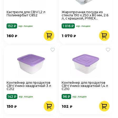
Кастрюля для СВЧ 1,2 л
Жаропрочная посуда из
Полимербыт С852
стекла 190 х 250 х 80 мм, 2.6
л, с крышкой, PYREX
243P000
152 ₽
1 016 ₽
юр. лицам
юр. лицам
160
1 070
₽
₽
Контейнер для продуктов
Контейнер для продуктов
СВЧ Унико квадратный 3 л
СВЧ Унико квадратный 1,4 л
С212
С210
142 ₽
96 ₽
юр. лицам
юр. лицам
150
102
₽
₽