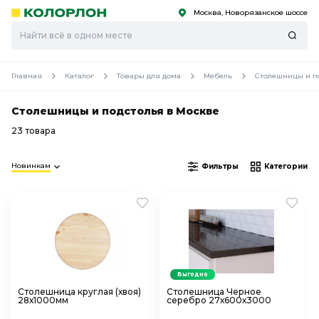
Москва, Новорязанское шоссе
С
С
к
к
оро
оро
Главная
Каталог
Товары для дома
Мебель
Столешницы и п
Столешницы и подстолья в Москве
23 товара
Новинкам
Фильтры
Категории
Выгодно
Столешница круглая (хвоя)
Столешница Черное
28х1000мм
серебро 27х600х3000