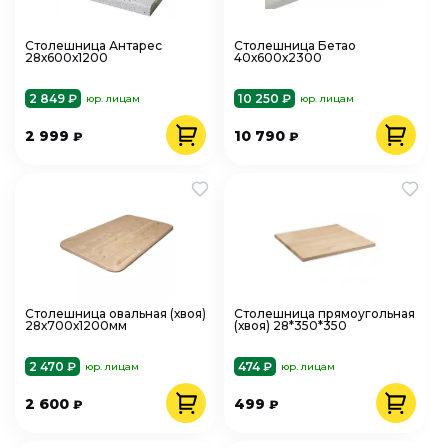
Столешница Антарес
Столешница Бетао
28х600х1200
40х600х2300
2 849 ₽
10 250 ₽
юр. лицам
юр. лицам
2 999
10 790
₽
₽
Столешница овальная (хвоя)
Столешница прямоугольная
28х700х1200мм
(хвоя) 28*350*350
2 470 ₽
474 ₽
юр. лицам
юр. лицам
2 600
499
₽
₽