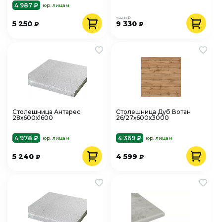
4 987 ₽
юр. лицам
9 400 ₽
5 250
9 330
₽
₽
Столешница Антарес
Столешница Дуб Вотан
28х600х1600
26/27х600х3000
4 978 ₽
4 369 ₽
юр. лицам
юр. лицам
5 240
4 599
₽
₽