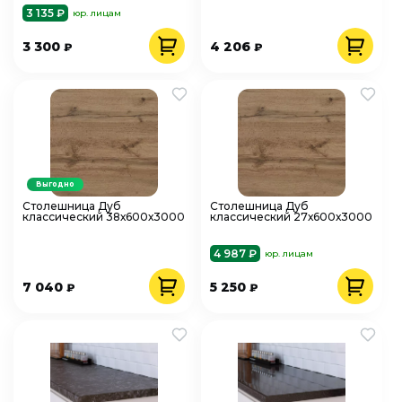
3 135 ₽
юр. лицам
3 300
4 206
₽
₽
Выгодно
Столешница Дуб
Столешница Дуб
классический 38х600х3000
классический 27х600х3000
4 987 ₽
юр. лицам
7 040
5 250
₽
₽