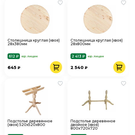
Столешница круглая (хвоя)
Столешница круглая (хвоя)
28х380мм
28х800мм
612 ₽
2 413 ₽
юр. лицам
юр. лицам
645
2 540
₽
₽
Подстолье деревянное
Подстолье деревянное
(хвоя) 520х520х800
двойное (хвоя)
800x720x720