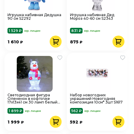
Игрушка набивная Дедушка
Игрушка набивная Дед
90 см S2292
Мороз 40-60 см S2343
1 529 ₽
831 ₽
юр. лицам
юр. лицам
1 610
875
₽
₽
Светодиодная фигура
Набор новогодних
Олененок в кофточке
украшений Новогодняя
17х13х41 см 30 ламп белый
композиция 10см* 3шт S1617
725-0507
1 899 ₽
562 ₽
юр. лицам
юр. лицам
1 999
592
₽
₽