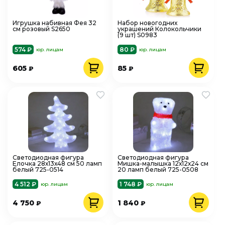
Игрушка набивная Фея 32
Набор новогодних
см розовый S2650
украшений Колокольчики
(9 шт) S0983
574 ₽
80 ₽
юр. лицам
юр. лицам
605
85
₽
₽
Светодиодная фигура
Светодиодная фигура
Елочка 28х13х48 см 50 ламп
Мишка-малышка 12х12х24 см
белый 725-0514
20 ламп белый 725-0508
4 512 ₽
1 748 ₽
юр. лицам
юр. лицам
4 750
1 840
₽
₽