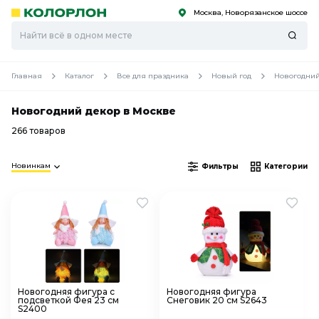
Москва, Новорязанское шоссе
С
С
к
к
оро
оро
Главная
Каталог
Все для праздника
Новый год
Новогодний
Новогодний декор в Москве
266 товаров
Новинкам
Фильтры
Категории
Новогодняя фигура с
Новогодняя фигура
подсветкой Фея 23 см
Снеговик 20 см S2643
S2400