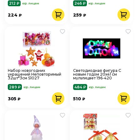
212 ₽
246 ₽
юр. лицам
юр. лицам
224
259
₽
₽
Набор новогодних
Светодиодная фигура С
украшений Неповторимый
новым годом 20х41 см
32шт*3см S1027
мультицвет 196-420
289 ₽
484 ₽
юр. лицам
юр. лицам
305
510
₽
₽