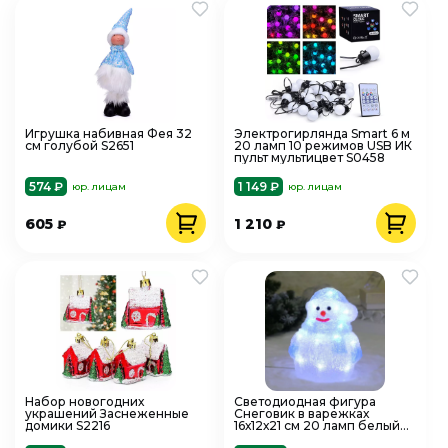
Игрушка набивная Фея 32
Электрогирлянда Smart 6 м
см голубой S2651
20 ламп 10 режимов USB ИК
пульт мультицвет S0458
574 ₽
1 149 ₽
юр. лицам
юр. лицам
605
1 210
₽
₽
Набор новогодних
Светодиодная фигура
украшений Заснеженные
Снеговик в варежках
домики S2216
16х12х21 см 20 ламп белый
183-412