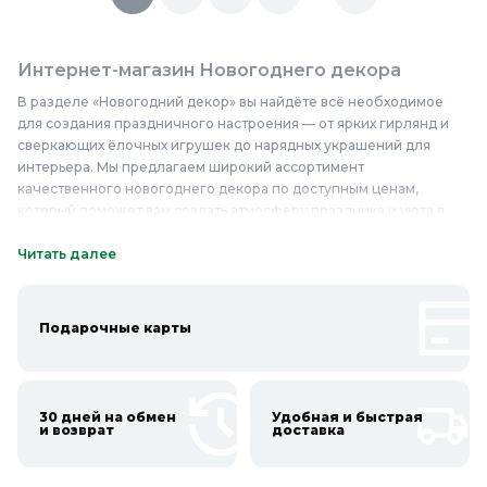
Интернет-магазин Новогоднего декора
В разделе «Новогодний декор» вы найдёте всё необходимое
для создания праздничного настроения — от ярких гирлянд и
сверкающих ёлочных игрушек до нарядных украшений для
интерьера. Мы предлагаем широкий ассортимент
качественного новогоднего декора по доступным ценам,
который поможет вам создать атмосферу праздника и уюта в
вашем доме. У нас вы найдёте украшения из стекла, пластика,
металла и других материалов, которые отличаются
Читать далее
надёжностью и долговечностью. Наши товары идеально
подойдут для оформления ёлки, камина, окон и других
элементов интерьера. Новогодний декор от нашего магазина не
Подарочные карты
только украсит ваш дом, но и станет прекрасным подарком для
близких. Не упустите возможность купить надёжный и
качественный новогодний декор недорого и приобрести его в
«Колорлон» уже сегодня!
30 дней на обмен
Удобная и быстрая
и возврат
доставка
Онлайн каталог Новогоднего декора в
Колорлон