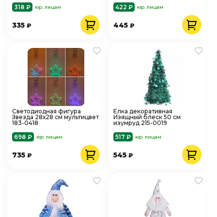
318 ₽
422 ₽
юр. лицам
юр. лицам
335
445
₽
₽
Светодиодная фигура
Елка декоративная
Звезда 28х28 см мультицвет
Изящный блеск 50 см
183-0418
изумруд 215-0019
698 ₽
517 ₽
юр. лицам
юр. лицам
735
545
₽
₽