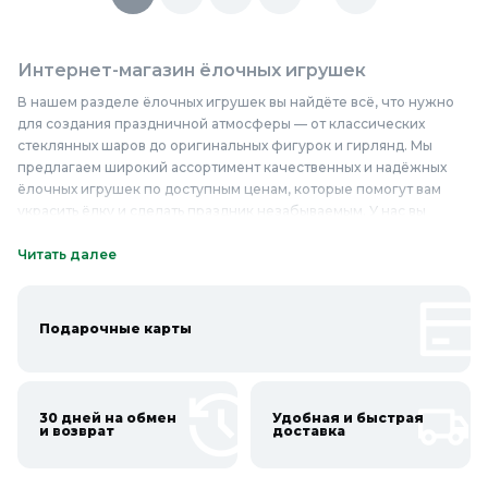
Интернет-магазин ёлочных игрушек
В нашем разделе ёлочных игрушек вы найдёте всё, что нужно
для создания праздничной атмосферы — от классических
стеклянных шаров до оригинальных фигурок и гирлянд. Мы
предлагаем широкий ассортимент качественных и надёжных
ёлочных игрушек по доступным ценам, которые помогут вам
украсить ёлку и сделать праздник незабываемым. У нас вы
найдёте игрушки из стекла, пластика и других материалов,
которые отличаются прочностью и долговечностью. Наши
Читать далее
ёлочные игрушки безопасны в использовании и не теряют
своего внешнего вида даже после длительного применения.
Купить ёлочные игрушки недорого и по выгодной цене можно
Подарочные карты
прямо сейчас, выбрав подходящие варианты в нашем интернет-
магазине. Приобретайте качественные ёлочные игрушки в
Колорлон и создайте волшебное настроение в вашем доме!
30 дней на обмен
Удобная и быстрая
Онлайн каталог ёлочных игрушек в Колорлон
и возврат
доставка
Интернет-магазин Колорлон предлагает большой выбор
ёлочных игрушек по выгодным ценам для жителей Москвы и