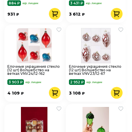
884 ₽
3 431 ₽
юр. лицам
юр. лицам
931
3 612
₽
₽
Елочные украшения стекло
Елочные украшения стекло
(12 шт) Волшебство на
(12 шт) Волшебство на
ветках VNV24/12-162
ветках VNV23/12-67
3 903 ₽
2 952 ₽
юр. лицам
юр. лицам
4 109
3 108
₽
₽