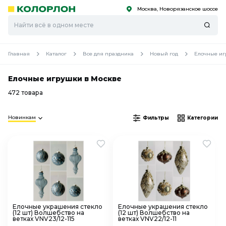
Москва, Новорязанское шоссе
С
С
к
к
оро
оро
Главная
Каталог
Все для праздника
Новый год
Елочные и
Елочные игрушки в Москве
472 товара
Новинкам
Фильтры
Категории
Елочные украшения стекло
Елочные украшения стекло
(12 шт) Волшебство на
(12 шт) Волшебство на
ветках VNV23/12-115
ветках VNV22/12-11