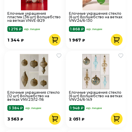
Елочные украшения
Елочные украшения стекло
пластик (36 шт) Волшебство
(6 шт) Волшебство на ветках
на ветках VNVE-B29
VNV24/6-130
1 276 ₽
1 868 ₽
юр. лицам
юр. лицам
1 344
1 967
₽
₽
Елочные украшения стекло
Елочные украшения стекло
(12 шт) Волшебство на
(6 шт) Волшебство на ветках
ветках VNV23/12-116
VNV24/6-149
3 384 ₽
1 948 ₽
юр. лицам
юр. лицам
3 563
2 051
₽
₽