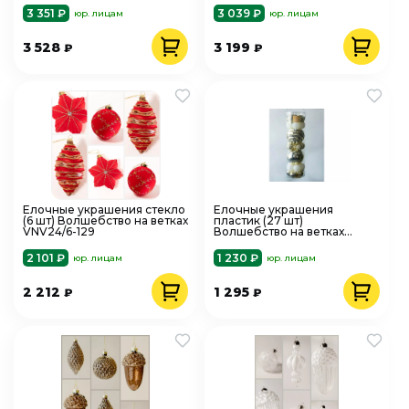
3 351 ₽
3 039 ₽
юр. лицам
юр. лицам
3 528
3 199
₽
₽
Елочные украшения стекло
Елочные украшения
(6 шт) Волшебство на ветках
пластик (27 шт)
VNV24/6-129
Волшебство на ветках
VNVE-B27
2 101 ₽
1 230 ₽
юр. лицам
юр. лицам
2 212
1 295
₽
₽