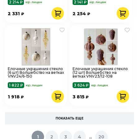
2 214 ₽
2 141 ₽
юр. лицам
юр. лицам
2 331
2 254
₽
₽
Елочные украшения стекло
Елочные украшения стекло
(6 шт) Волшебство на ветках
(12 шт) Волшебство на
VNV24/6-150
ветках VNV23/12-108
1 822 ₽
3 624 ₽
юр. лицам
юр. лицам
1 918
3 815
₽
₽
ПОКАЗАТЬ ЕЩЕ
...
1
2
3
4
20