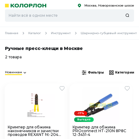
Москва, Новорязанское шоссе
С
С
к
к
оро
оро
Главная
Каталог
Инструмент
Шарнирно-губцевый инструмент
Ручные пресс-клещи в Москве
2 товара
Новинкам
Фильтры
Категории
-17%
Выгодно
Кримпер для обжима
Кримпер для обжима
наконечников и зачистки
PROconnect HT-210N 8P8C
проводов REXANT ht-204
12-3451-4
12-3033