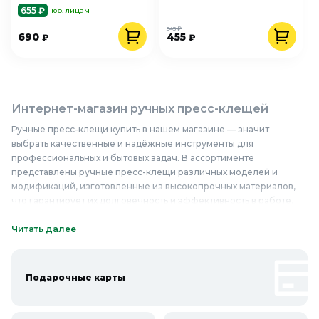
655 ₽
юр. лицам
545 ₽
690
455
₽
₽
Интернет-магазин ручных пресс-клещей
Ручные пресс-клещи купить в нашем магазине — значит
выбрать качественные и надёжные инструменты для
профессиональных и бытовых задач. В ассортименте
представлены ручные пресс-клещи различных моделей и
модификаций, изготовленные из высокопрочных материалов,
что гарантирует их долговечность и эффективность в работе.
Ручные пресс-клещи интернет-магазин предлагает по
доступным ценам, при этом особое внимание уделяется
Читать далее
качеству и надёжности продукции. С помощью этих
инструментов можно легко и быстро выполнять различные
задачи, связанные с обжимкой и соединением проводов, что
Подарочные карты
делает их незаменимыми помощниками в сфере
электромонтажа и ремонта. Ручные пресс-клещи недорого —
это не только экономия средств, но и гарантия высокого