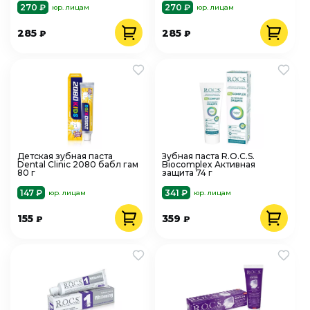
270 ₽
270 ₽
юр. лицам
юр. лицам
285
285
₽
₽
Детская зубная паста
Зубная паста R.O.C.S.
Dental Clinic 2080 бабл гам
Biocomplex Активная
80 г
защита 74 г
147 ₽
341 ₽
юр. лицам
юр. лицам
155
359
₽
₽