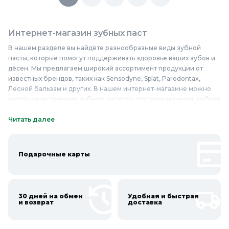
Интернет-магазин зубных паст
В нашем разделе вы найдёте разнообразные виды зубной
пасты, которые помогут поддерживать здоровье ваших зубов и
дёсен. Мы предлагаем широкий ассортимент продукции от
известных брендов, таких как Sensodyne, Splat, Parodontax,
Лесной бальзам и других. В нашем интернет-магазине можно
купить качественную зубную пасту по доступным ценам, выбрав
подходящий вариант для ежедневного ухода за полостью рта. У
нас представлены надёжные средства для чувствительных
Читать далее
зубов, для курильщиков, для детей, с отбеливающим эффектом
и без. Зубная паста в нашем магазине отличается высоким
качеством и эффективностью, она изготовлена из безопасных
Подарочные карты
компонентов, которые бережно ухаживают за зубами и
дёснами. Приобретайте зубную пасту недорого в Колорлон и
заботьтесь о здоровье вашей улыбки каждый день.
30 дней на обмен
Удобная и быстрая
Онлайн каталог зубных паст в Колорлон
и возврат
доставка
Интернет-магазин Колорлон предлагает большой выбор зубных
паст по выгодным ценам для жителей Москвы и городов