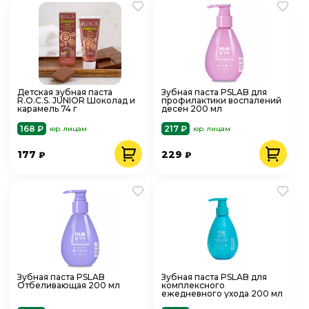
Детская зубная паста
Зубная паста PSLAB для
R.O.C.S. JUNIOR Шоколад и
профилактики воспалений
карамель 74 г
десен 200 мл
168 ₽
217 ₽
юр. лицам
юр. лицам
177
229
₽
₽
Зубная паста PSLAB
Зубная паста PSLAB для
Отбеливающая 200 мл
комплексного
ежедневного ухода 200 мл