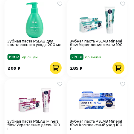
Зубная паста PSLAB для
Зубная паста PSLAB Mineral
комплексного ухода 200 мл
flow Укрепление эмали 100
г
198 ₽
270 ₽
юр. лицам
юр. лицам
209
285
₽
₽
Зубная паста PSLAB Mineral
Зубная паста PSLAB Mineral
flow Укрепление дёсен 100
flow Комплексный уход 100
г
г