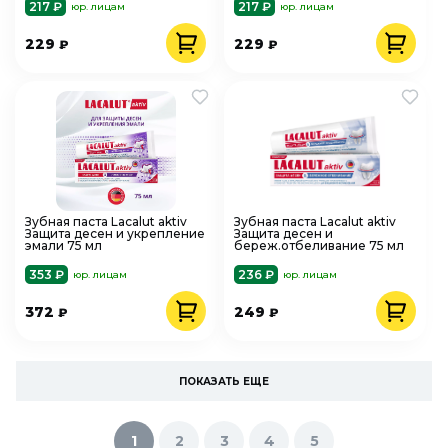
217 ₽
217 ₽
юр. лицам
юр. лицам
229
229
₽
₽
Зубная паста Lacalut aktiv
Зубная паста Lacalut aktiv
Защита десен и укрепление
Защита десен и
эмали 75 мл
береж.отбеливание 75 мл
353 ₽
236 ₽
юр. лицам
юр. лицам
372
249
₽
₽
ПОКАЗАТЬ ЕЩЕ
1
2
3
4
5