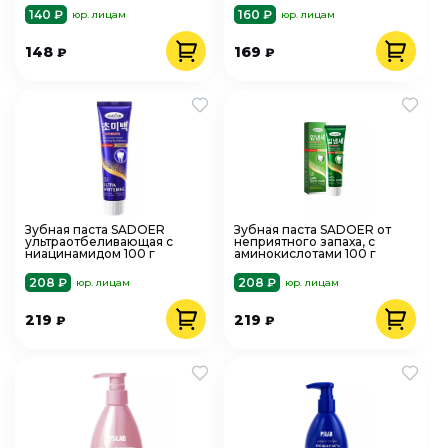
140 ₽
160 ₽
юр. лицам
юр. лицам
148
169
₽
₽
Зубная паста SADOER
Зубная паста SADOER от
ультраотбеливающая с
неприятного запаха, с
ниацинамидом 100 г
аминокислотами 100 г
208 ₽
208 ₽
юр. лицам
юр. лицам
219
219
₽
₽