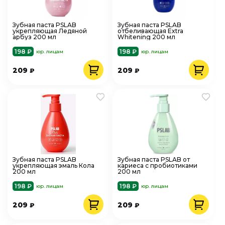
Зубная паста PSLAB
Зубная паста PSLAB
укрепляющая Ледяной
отбеливающая Extra
арбуз 200 мл
Whitening 200 мл
198 ₽
198 ₽
юр. лицам
юр. лицам
209
209
₽
₽
Зубная паста PSLAB
Зубная паста PSLAB от
укрепляющая эмаль Кола
кариеса с пробиотиками
200 мл
200 мл
198 ₽
198 ₽
юр. лицам
юр. лицам
209
209
₽
₽