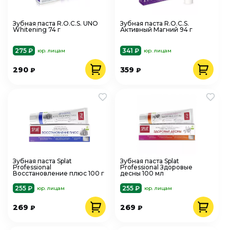
Зубная паста R.O.C.S. UNO
Зубная паста R.O.C.S.
Whitening 74 г
Активный Магний 94 г
275 ₽
341 ₽
юр. лицам
юр. лицам
290
359
₽
₽
Зубная паста Splat
Зубная паста Splat
Professional
Professional Здоровые
Восстановление плюс 100 г
десны 100 мл
255 ₽
255 ₽
юр. лицам
юр. лицам
269
269
₽
₽