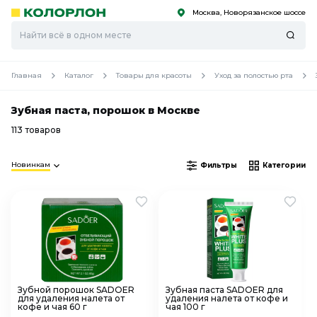
Москва, Новорязанское шоссе
С
С
к
к
оро
оро
Главная
Каталог
Товары для красоты
Уход за полостью рта
Зубная паста, порошок в Москве
113 товаров
Новинкам
Фильтры
Категории
Зубной порошок SADOER
Зубная паста SADOER для
для удаления налета от
удаления налета от кофе и
кофе и чая 60 г
чая 100 г