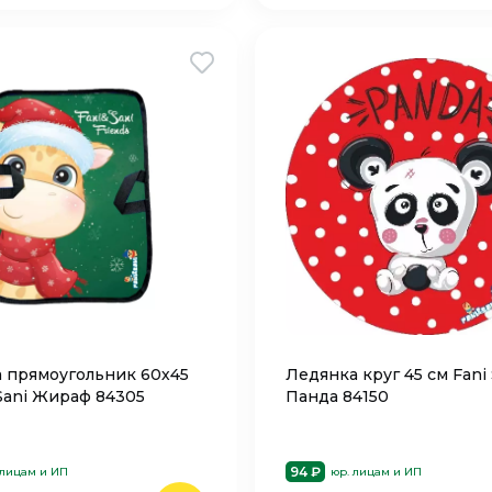
 прямоугольник 60х45
Ледянка круг 45 см Fani 
 Sani Жираф 84305
Панда 84150
94 ₽
 лицам и ИП
юр. лицам и ИП