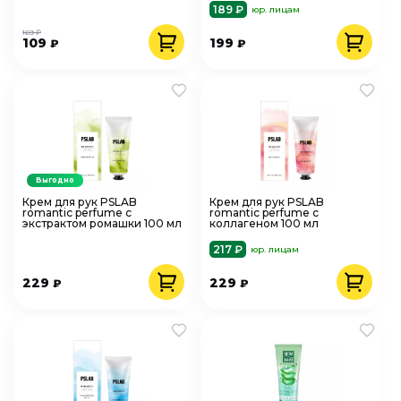
189 ₽
юр. лицам
169 ₽
109
199
₽
₽
Выгодно
Крем для рук PSLAB
Крем для рук PSLAB
romantic perfume с
romantic perfume с
экстрактом ромашки 100 мл
коллагеном 100 мл
217 ₽
юр. лицам
229
229
₽
₽