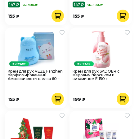
147 ₽
147 ₽
юр. лицам
юр. лицам
155
155
₽
₽
Выгодно
Выгодно
Крем для рук VEZE Fanzhen
Крем для рук SADOER с
парфюмированный
медовым персиком и
Аминокислоты шелка 60 г
витамином Е 150 г
155
199
₽
₽