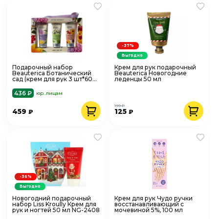
-37%
Выгодно
Подарочный набор
Крем для рук подарочный
Beauterica Ботанический
Beauterica Новогодние
сад (крем для рук 3 шт*60
леденцы 50 мл
мл)
436 ₽
юр. лицам
199 ₽
459
125
₽
₽
-36%
Выгодно
Новогодний подарочный
Крем для рук Чудо ручки
набор Liss Kroully Крем для
восстанавливающий с
рук и ногтей 50 мл NG-2408
мочевиной 5%, 100 мл