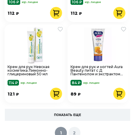
106 ₽
106 ₽
юр. лицам
юр. лицам
112
112
₽
₽
Крем для рук Невская
Крем для рук и ногтей Aura
косметика Лимонно-
Beauty питат с Д
глицериновый 50 мл
Пантенолом и экстрактом
меда 75 мл
114 ₽
84 ₽
юр. лицам
юр. лицам
121
89
₽
₽
ПОКАЗАТЬ ЕЩЕ
1
2