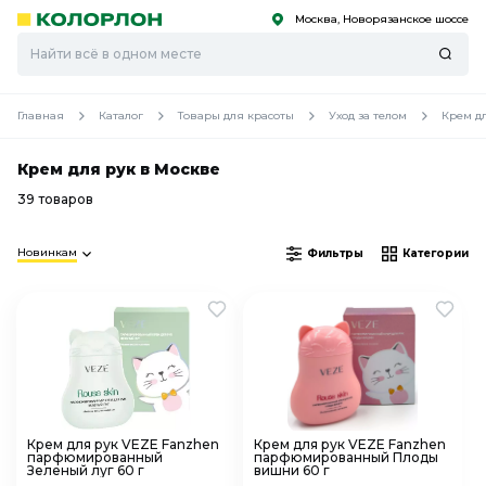
Москва, Новорязанское шоссе
С
С
к
к
оро
оро
Главная
Каталог
Товары для красоты
Уход за телом
Крем д
Крем для рук в Москве
39 товаров
Новинкам
Фильтры
Категории
Крем для рук VEZE Fanzhen
Крем для рук VEZE Fanzhen
парфюмированный
парфюмированный Плоды
Зеленый луг 60 г
вишни 60 г