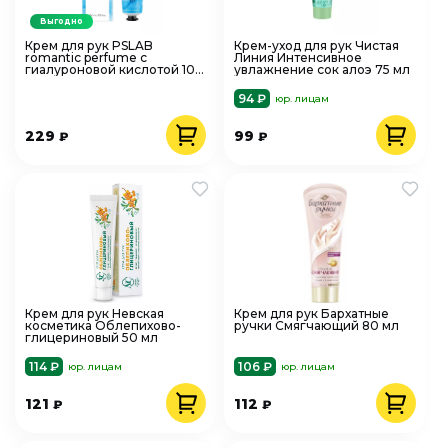
Выгодно
Крем для рук PSLAB
Крем-уход для рук Чистая
romantic perfume с
Линия Интенсивное
гиалуроновой кислотой 100
увлажнение сок алоэ 75 мл
мл
94 ₽
юр. лицам
229
99
₽
₽
Крем для рук Невская
Крем для рук Бархатные
косметика Облепихово-
ручки Смягчающий 80 мл
глицериновый 50 мл
114 ₽
106 ₽
юр. лицам
юр. лицам
121
112
₽
₽