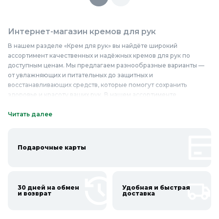
Интернет-магазин кремов для рук
В нашем разделе «Крем для рук» вы найдёте широкий
ассортимент качественных и надёжных кремов для рук по
доступным ценам. Мы предлагаем разнообразные варианты —
от увлажняющих и питательных до защитных и
восстанавливающих средств, которые помогут сохранить
здоровье и красоту ваших рук. В нашем ассортименте
представлены кремы для рук известных брендов, которые
используют передовые формулы и натуральные ингредиенты,
Читать далее
такие как масла, экстракты растений и витамины. Наши кремы
для рук обеспечивают глубокое увлажнение, питание и защиту
кожи от внешних воздействий. Они быстро впитываются, не
Подарочные карты
оставляя липкости, и подходят для ежедневного использования.
Приобретайте качественные кремы для рук в нашем интернет-
магазине по выгодным ценам и подарите своей коже нежность
и заботу, которые она заслуживает.
30 дней на обмен
Удобная и быстрая
и возврат
доставка
Онлайн каталог кремов для рук в Колорлон
Интернет-магазин Колорлон предлагает большой выбор