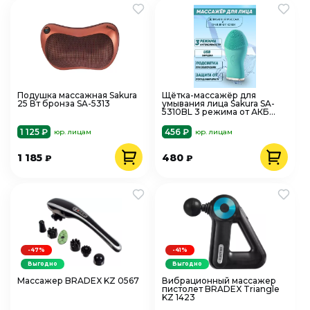
Подушка массажная Sakura
Щётка-массажёр для
25 Вт бронза SA-5313
умывания лица Sakura SA-
5310BL 3 режима от АКБ
голубой
1 125 ₽
456 ₽
юр. лицам
юр. лицам
1 185
480
₽
₽
-47%
-41%
Выгодно
Выгодно
Массажер BRADEX KZ 0567
Вибрационный массажер
пистолет BRADEX Triangle
KZ 1423