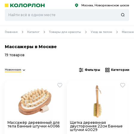
Москва, Новорязанское шоссе
С
С
к
к
оро
оро
Главная
Каталог
Товары для красоты
Уход за телом
Массаж
Массажеры в Москве
19 товаров
Новинкам
Фильтры
Категории
Массажёр деревянный для
Щетка деревянная
тела Банные штучки 40066
двусторонняя 22см Банные
штучки 40029