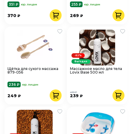
351 ₽
255 ₽
юр. лицам
юр. лицам
370
269
₽
₽
-52%
Выгодно
Щётка для сухого массажа
Массажное масло для тела
879-056
Lovix Base 500 мл
236 ₽
юр. лицам
499 ₽
249
239
₽
₽