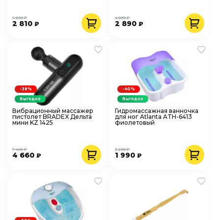
5 290 ₽
4 899 ₽
2 810
2 890
₽
₽
-38%
-40%
Выгодно
Выгодно
Вибрационный массажер
Гидромассажная ванночка
пистолет BRADEX Дельта
для ног Atlanta ATH-6413
мини KZ 1425
фиолетовый
7 490 ₽
3 290 ₽
4 660
1 990
₽
₽