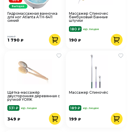
-50%
Выгодно
Гидромассажная ванночка
Массажер Спиночес
для ног Atlanta ATH-6411
бамбуковый Банные
синий
штучки
180 ₽
юр. лицам
3 590 ₽
1 790
190
₽
₽
Щётка-массажёр
Массажер Спиночёс
двусторонняя деревянная с
ручкой YORK
331 ₽
189 ₽
юр. лицам
юр. лицам
349
199
₽
₽