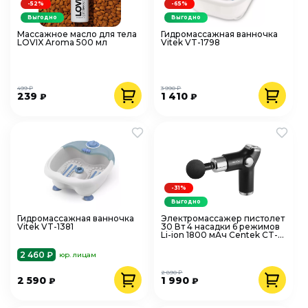
-52%
-65%
Выгодно
Выгодно
Массажное масло для тела
Гидромассажная ванночка
LOVIX Aroma 500 мл
Vitek VT-1798
499 ₽
3 990 ₽
239
1 410
₽
₽
-31%
Выгодно
Гидромассажная ванночка
Электромассажер пистолет
Vitek VT-1381
30 Вт 4 насадки 6 режимов
Li-ion 1800 мАч Centek CT-
2601
2 460 ₽
юр. лицам
2 890 ₽
2 590
1 990
₽
₽