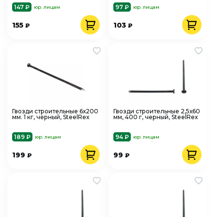
147 ₽
97 ₽
юр. лицам
юр. лицам
155
103
₽
₽
Гвозди строительные 6х200
Гвозди строительные 2,5х60
мм. 1 кг, черный, SteelRex
мм, 400 г, черный, SteelRex
189 ₽
94 ₽
юр. лицам
юр. лицам
199
99
₽
₽