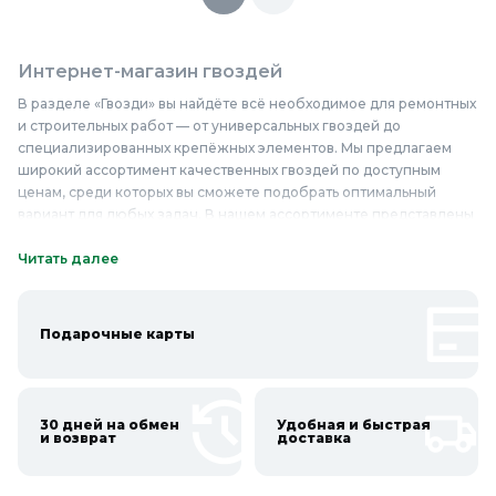
Интернет-магазин гвоздей
В разделе «Гвозди» вы найдёте всё необходимое для ремонтных
и строительных работ — от универсальных гвоздей до
специализированных крепёжных элементов. Мы предлагаем
широкий ассортимент качественных гвоздей по доступным
ценам, среди которых вы сможете подобрать оптимальный
вариант для любых задач. В нашем ассортименте представлены
гвозди различных видов и размеров, изготовленные из
высокопрочных материалов, таких как сталь. Качественные и
Читать далее
надёжные гвозди от проверенных производителей
обеспечивают долговечность и безопасность конструкций. Они
идеально подходят для монтажа деревянных элементов,
Подарочные карты
крепления отделочных материалов и других строительных
работ. Не упустите возможность купить гвозди недорого в
«Колорлон» и обеспечить высокое качество ваших проектов.
30 дней на обмен
Удобная и быстрая
Онлайн каталог гвоздей в Колорлон
и возврат
доставка
Интернет-магазин Колорлон предлагает большой выбор
гвоздей по выгодным ценам для жителей Москвы и городов