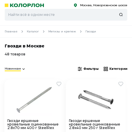
Москва, Новорязанское шоссе
С
С
к
к
оро
оро
Главная
Каталог
Метизы и крепеж
Гвозди
Гвозди в Москве
48 товаров
Новинкам
Фильтры
Категории
Гвозди ершеные
Гвозди ершеные
кровельные оцинкованные
кровельные оцинкованные
2.8х70 мм 400 г SteelRex
2.8х40 мм 250 г SteelRex