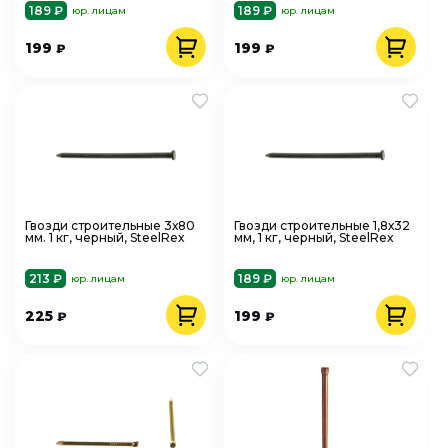
189 ₽
189 ₽
юр. лицам
юр. лицам
199
199
₽
₽
Гвозди строительные 3х80
Гвозди строительные 1,8х32
мм. 1 кг, черный, SteelRex
мм, 1 кг, черный, SteelRex
213 ₽
189 ₽
юр. лицам
юр. лицам
225
199
₽
₽