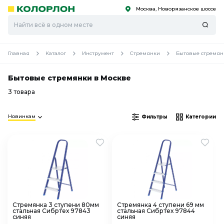
Москва, Новорязанское шоссе
С
С
к
к
оро
оро
Главная
Каталог
Инструмент
Стремянки
Бытовые стремян
Бытовые стремянки в Москве
3 товара
Новинкам
Фильтры
Категории
Стремянка 3 ступени 80мм
Стремянка 4 ступени 69 мм
стальная Сибртех 97843
стальная Сибртех 97844
синяя
синяя