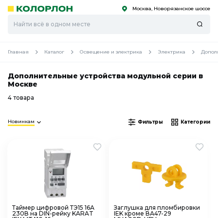
Москва, Новорязанское шоссе
С
С
к
к
оро
оро
Главная
Каталог
Освещение и электрика
Электрика
Допол
Дополнительные устройства модульной серии в
Москве
4 товара
Новинкам
Фильтры
Категории
Таймер цифровой ТЭ15 16А
Заглушка для пломбировки
230В на DIN-рейку KARAT
IEK кроме ВА47-29