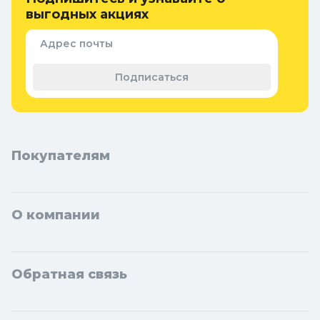
ценам для жителей Москвы и городов Московской области:
выгодных акциях
Балашиха, Подольск, Химки, Мытищи, Королёв, Люберцы,
Красногорск, Одинцово, Домодедово, Электросталь, Коломна,
Адрес почты
Щёлково, Серпухов, Долгопрудный, Раменское, Реутов,
Жуковский, Пушкино, Орехово-Зуево, Ногинск, Сергиев Посад,
Подписаться
Видное, Воскресенск, Чехов, Клин, Ивантеевка, Лобня, Дубна,
Егорьевск, Наро-Фоминск, Дмитров, Лыткарино, Павловский
Посад, Ступино, Котельники, Фрязино, Дзержинский,
Солнечногорск, Новосибирска и Новосибирской области:
Бердск, Искитим, Кольцово.
Покупателям
О компании
Обратная связь