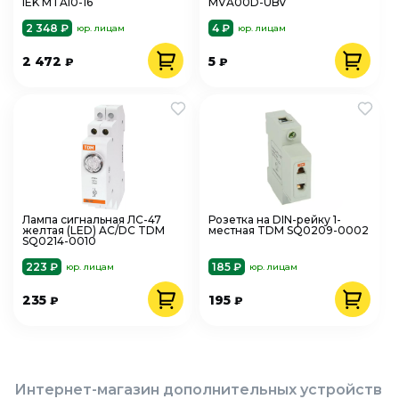
IEK MTA10-16
MVA00D-UBV
2 348 ₽
4 ₽
юр. лицам
юр. лицам
2 472
5
₽
₽
Лампа сигнальная ЛС-47
Розетка на DIN-рейку 1-
желтая (LED) AC/DC TDM
местная TDM SQ0209-0002
SQ0214-0010
223 ₽
185 ₽
юр. лицам
юр. лицам
235
195
₽
₽
Интернет-магазин дополнительных устройств