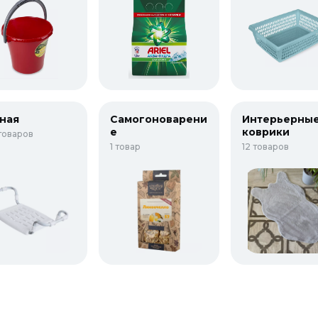
ная
Самогоноварени
Интерьерны
е
коврики
товаров
1 товар
12 товаров