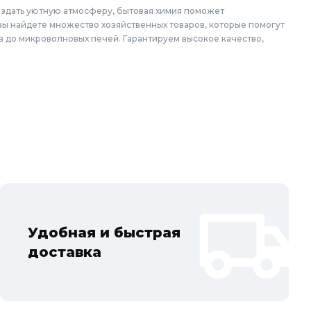
создать уютную атмосферу, бытовая химия поможет
 вы найдете множество хозяйственных товаров, которые помогут
в до микроволновых печей. Гарантируем высокое качество,
ки по выгодным ценам для жителей Москвы и городов Московской
ово, Серпухов, Долгопрудный, Раменское, Реутов, Жуковский,
минск, Дмитров, Лыткарино, Павловский Посад, Ступино,
Удобная и быстрая
доставка