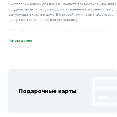
В категории Товары для дома вы найдете все необходимое для 
поддерживать чистоту и порядок, а хранение и мебель помогут 
вам улучшить жизнь в доме. В бытовой технике вы найдете все
доступные цены и оперативную доставку!
Онлайн каталог товаров для дома в Колорлон
Интернет-магазин Колорлон предлагает большой выбор товаров 
Читать далее
области: Балашиха, Подольск, Химки, Мытищи, Королёв, Люберц
Пушкино, Орехово-Зуево, Ногинск, Сергиев Посад, Видное, Воск
Котельники, Фрязино, Дзержинский, Солнечногорск, Новосибирс
Подарочные карты