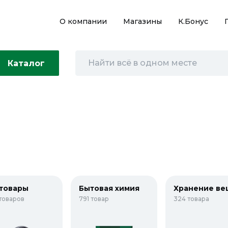
О компании
Магазины
К.Бонус
Каталог
товары
Бытовая химия
Хранение ве
товаров
791 товар
324 товара