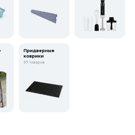
е
Придверные
коврики
97 товаров