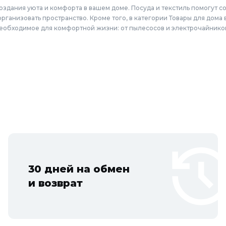
создания уюта и комфорта в вашем доме. Посуда и текстиль помогут 
организовать пространство. Кроме того, в категории Товары для дома
 необходимое для комфортной жизни: от пылесосов и электрочайнико
для дома: от текстиля и бытовой химии до посуды и бытовой техни
ы, Красногорск, Одинцово, Домодедово, Электросталь, Коломна, Щёлк
ресенск, Чехов, Клин, Ивантеевка, Лобня, Дубна, Егорьевск, Наро-Фо
ка и Новосибирской области: Бердск, Искитим, Кольцово.
30 дней на обмен
и возврат