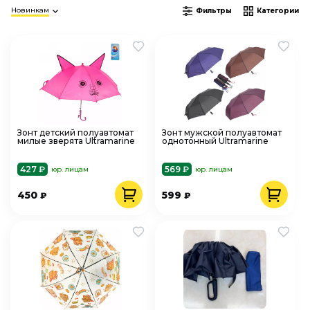
Новинкам
Фильтры
Категории
Зонт детский полуавтомат
Зонт мужской полуавтомат
милые зверята Ultramarine
однотонный Ultramarine
427 ₽
569 ₽
юр. лицам
юр. лицам
450
599
₽
₽