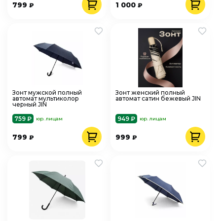
799
1 000
₽
₽
Зонт мужской полный
Зонт женский полный
автомат мультиколор
автомат сатин бежевый JIN
черный JIN
759 ₽
949 ₽
юр. лицам
юр. лицам
799
999
₽
₽