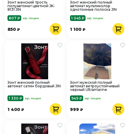
Зонт женский трость
Зонт женский полный
полуавтомат цветной JK-
автомат мультиколор
8131 JIN
однотонные полоска JIN
807 ₽
1 045 ₽
юр. лицам
юр. лицам
850
1 100
₽
₽
Зонт женский полный
Зонт мужской полный
автомат сатин бордовый JIN
автомат ветроустойчивый
черный Ultramarine
1 330 ₽
949 ₽
юр. лицам
юр. лицам
1 400
999
₽
₽