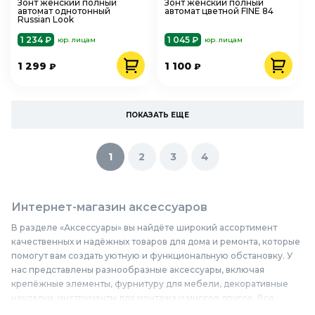
Зонт женский полный
Зонт женский полный
автомат однотонный
автомат цветной FINE 84
Russian Look
1 234 ₽
1 045 ₽
юр. лицам
юр. лицам
1 299
1 100
₽
₽
ПОКАЗАТЬ ЕЩЕ
1
2
3
4
Интернет-магазин аксессуаров
В разделе «Аксессуары» вы найдёте широкий ассортимент
качественных и надёжных товаров для дома и ремонта, которые
помогут вам создать уютную и функциональную обстановку. У
нас представлены разнообразные аксессуары, включая
крепёжные элементы, фурнитуру для мебели, декоративные
накладки, инструменты для монтажа и многое другое. Все
аксессуары изготовлены из прочных и долговечных материалов,