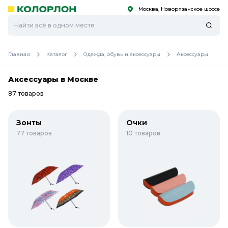
Москва, Новорязанское шоссе
С
С
к
к
оро
оро
Главная
Каталог
Одежда, обувь и аксессуары
Аксессуары
Аксессуары в Москве
87 товаров
Зонты
Очки
77 товаров
10 товаров