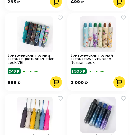
295
499
₽
₽
Зонт женский полный
Зонт женский полный
автомат цветной Russian
автомат мультиколор
Look 716
Russian Look
949 ₽
1 900 ₽
юр. лицам
юр. лицам
999
2 000
₽
₽