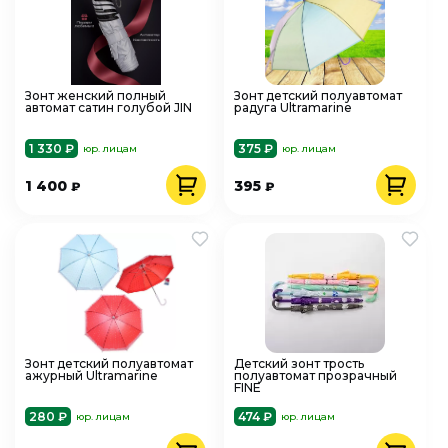
Зонт женский полный
Зонт детский полуавтомат
автомат сатин голубой JIN
радуга Ultramarine
1 330 ₽
375 ₽
юр. лицам
юр. лицам
1 400
395
₽
₽
Зонт детский полуавтомат
Детский зонт трость
ажурный Ultramarine
полуавтомат прозрачный
FINE
280 ₽
474 ₽
юр. лицам
юр. лицам