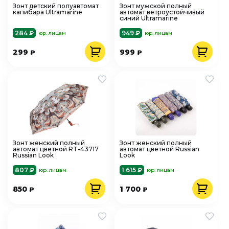
Зонт детский полуавтомат
Зонт мужской полный
капибара Ultramarine
автомат ветроустойчивый
синий Ultramarine
284 ₽
949 ₽
юр. лицам
юр. лицам
299
999
₽
₽
Зонт женский полный
Зонт женский полный
автомат цветной RT-43717
автомат цветной Russian
Russian Look
Look
807 ₽
1 615 ₽
юр. лицам
юр. лицам
850
1 700
₽
₽