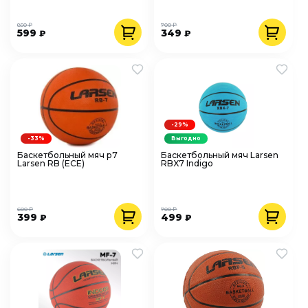
850 ₽
700 ₽
599
349
₽
₽
-29%
-33%
Выгодно
Баскетбольный мяч р7
Баскетбольный мяч Larsen
Larsen RB (ECE)
RBX7 Indigo
600 ₽
700 ₽
399
499
₽
₽