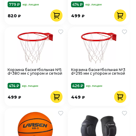
779 ₽
474 ₽
юр. лицам
юр. лицам
820
499
₽
₽
Корзина баскетбольная №5
Корзина баскетбольная №3
d=380 мм с упором и сеткой
d=295 мм с упором и сеткой
474 ₽
426 ₽
юр. лицам
юр. лицам
499
449
₽
₽