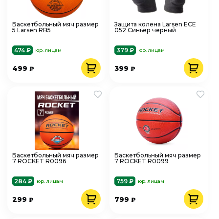
Баскетбольный мяч размер
Защита колена Larsen ECE
5 Larsen RB5
052 Синьер черный
474 ₽
379 ₽
юр. лицам
юр. лицам
499
399
₽
₽
Баскетбольный мяч размер
Баскетбольный мяч размер
7 ROCKET R0096
7 ROCKET R0099
284 ₽
759 ₽
юр. лицам
юр. лицам
299
799
₽
₽