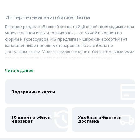
Интернет-магазин баскетбола
В нашем разделе «Баскетбол» вы найдёте всё необходимое для
увлекательной игры и тренировок — от мячей и корзин до
формы и аксессуаров. Мы предлагаем широкий ассортимент
качественных и надёжных товаров для баскетбола по
доступным ценам. У нас вы сможете купить баскетбольные мячи
разных размеров и материалов, корзины с надёжным
креплением, сетки, секундомеры, свистки и многое другое. Мы
сотрудничаем с ведущими производителями спортивной
Читать далее
экипировки, которые гарантируют высокое качество своей
продукции. Баскетбол в нашем магазине представлен товарами,
которые помогут как новичкам, так и опытным игрокам улучшить
Подарочные карты
свои навыки и получить максимальное удовольствие от игры.
Приобретайте качественные товары для баскетбола недорого и
наслаждайтесь игрой уже сегодня!
30 дней на обмен
Удобная и быстрая
Онлайн каталог баскетбола в Колорлон
и возврат
доставка
Интернет-магазин Колорлон предлагает большой выбор
баскетбола по выгодным ценам для жителей Москвы и городов