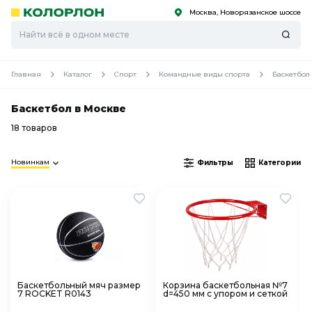
Москва, Новорязанское шоссе
С
С
к
к
оро
оро
Главная
Каталог
Спорт
Командные виды спорта
Баскетбол
Баскетбол в Москве
18 товаров
Новинкам
Фильтры
Категории
Баскетбольный мяч размер
Корзина баскетбольная №7
7 ROCKET R0143
d=450 мм с упором и сеткой