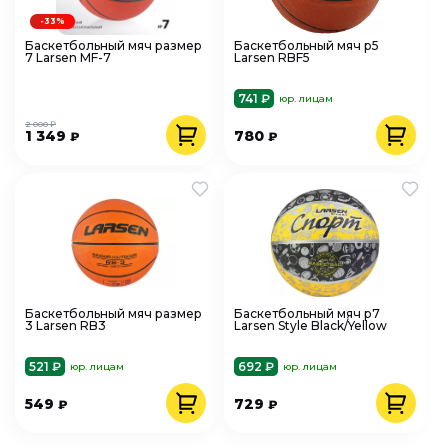
-33%
Баскетбольный мяч размер
Баскетбольный мяч р5
7 Larsen MF-7
Larsen RBF5
741 ₽
юр. лицам
2 000 ₽
1 349
780
₽
₽
Баскетбольный мяч размер
Баскетбольный мяч р7
3 Larsen RB3
Larsen Style Black/Yellow
521 ₽
692 ₽
юр. лицам
юр. лицам
549
729
₽
₽