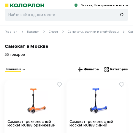
Москва, Новорязанское шоссе
С
С
к
к
оро
оро
Главная
Каталог
Спорт
Самокаты, ролики и скейтборды
Са
Самокат в Москве
55 товаров
Новинкам
Фильтры
Категории
Самокат трехколесный
Самокат трехколесный
Rocket R0188 оранжевый
Rocket R0188 синий