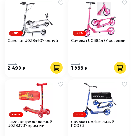
-38%
-50%
Самокат U038460Y белый
Самокат U038448Y розовый
4 000 ₽
4 000 ₽
2 499
1 999
₽
₽
-30%
-33%
Самокат трехколесный
Самокат Rocket синий
U038373Y красный
R0093