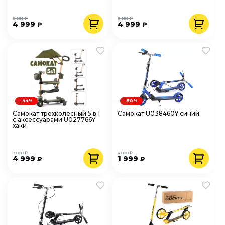
9 000 ₽
9 000 ₽
4 999
4 999
₽
₽
-44%
-50%
Самокат трехколесный 5 в 1
Самокат U038460Y синий
с аксессуарами U027766Y
хаки
9 000 ₽
4 000 ₽
4 999
1 999
₽
₽