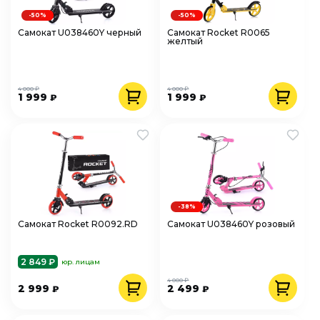
-50%
-50%
Самокат U038460Y черный
Самокат Rocket R0065
желтый
4 000 ₽
4 000 ₽
1 999
1 999
₽
₽
-38%
Самокат Rocket R0092.RD
Самокат U038460Y розовый
2 849 ₽
юр. лицам
4 000 ₽
2 999
2 499
₽
₽