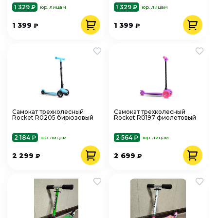
1 329 ₽
1 329 ₽
юр. лицам
юр. лицам
1 399
1 399
₽
₽
Самокат трехколесный
Самокат трехколесный
Rocket R0205 бирюзовый
Rocket R0197 фиолетовый
2 184 ₽
2 564 ₽
юр. лицам
юр. лицам
2 299
2 699
₽
₽