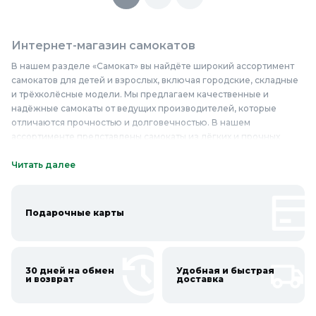
Интернет-магазин самокатов
В нашем разделе «Самокат» вы найдёте широкий ассортимент
самокатов для детей и взрослых, включая городские, складные
и трёхколёсные модели. Мы предлагаем качественные и
надёжные самокаты от ведущих производителей, которые
отличаются прочностью и долговечностью. В нашем
ассортименте представлены самокаты из лёгких и прочных
материалов, таких как алюминий и сталь, что обеспечивает их
лёгкость и устойчивость. Самокаты в нашем магазине
Читать далее
отличаются продуманным дизайном и удобным управлением,
многие модели оснащены системой амортизации и яркими
световыми сигналами для безопасности на дороге. У нас вы
Подарочные карты
найдёте самокаты по доступным ценам, и мы гарантируем
высокое качество каждого товара. Не упустите возможность
приобрести самокат в нашем магазине — выбирайте и
покупайте уже сегодня!
30 дней на обмен
Удобная и быстрая
и возврат
доставка
Онлайн каталог самокатов в Колорлон
Интернет-магазин Колорлон предлагает большой выбор