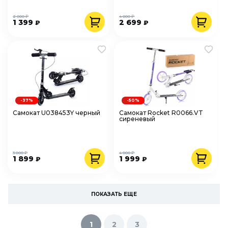
2 000 ₽
4 000 ₽
1 399
2 699
₽
₽
-37%
-50%
Самокат U038453Y черный
Самокат Rocket R0066.VT
сиреневый
3 000 ₽
4 000 ₽
1 899
1 999
₽
₽
ПОКАЗАТЬ ЕЩЕ
1
2
3