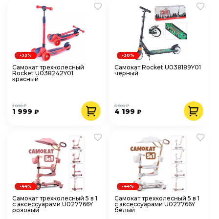
-33%
-30%
Самокат трехколесный
Самокат Rocket U038189Y01
Rocket U038242Y01
черный
красный
3 000 ₽
6 000 ₽
1 999
4 199
₽
₽
-44%
-44%
Самокат трехколесный 5 в 1
Самокат трехколесный 5 в 1
с аксессуарами U027766Y
с аксессуарами U027766Y
розовый
белый