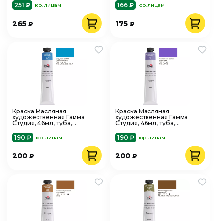
251 ₽
166 ₽
юр. лицам
юр. лицам
265
175
₽
₽
Краска Масляная
Краска Масляная
художественная Гамма
художественная Гамма
Студия, 46мл, туба,
Студия, 46мл, туба,
церулеум имит
фиолетовая светлая
190 ₽
190 ₽
юр. лицам
юр. лицам
200
200
₽
₽