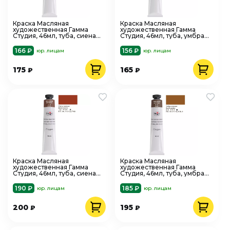
Краска Масляная
Краска Масляная
художественная Гамма
художественная Гамма
Студия, 46мл, туба, сиена
Студия, 46мл, туба, умбра
натуральная
натуральная
166 ₽
156 ₽
юр. лицам
юр. лицам
175
165
₽
₽
Краска Масляная
Краска Масляная
художественная Гамма
художественная Гамма
Студия, 46мл, туба, сиена
Студия, 46мл, туба, умбра
жженая
жженая
190 ₽
185 ₽
юр. лицам
юр. лицам
200
195
₽
₽