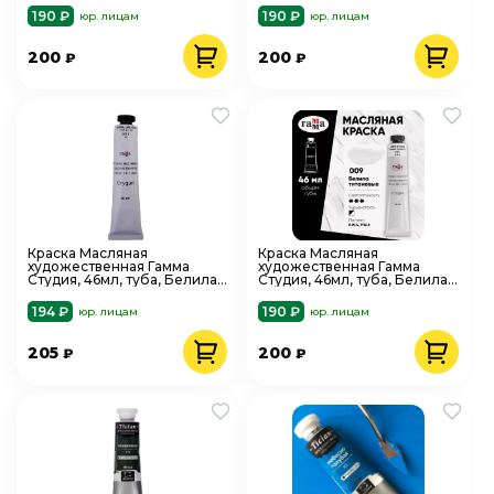
190 ₽
190 ₽
юр. лицам
юр. лицам
200
200
₽
₽
Краска Масляная
Краска Масляная
художественная Гамма
художественная Гамма
Студия, 46мл, туба, Белила
Студия, 46мл, туба, Белила
цинковые
титановые
194 ₽
190 ₽
юр. лицам
юр. лицам
205
200
₽
₽