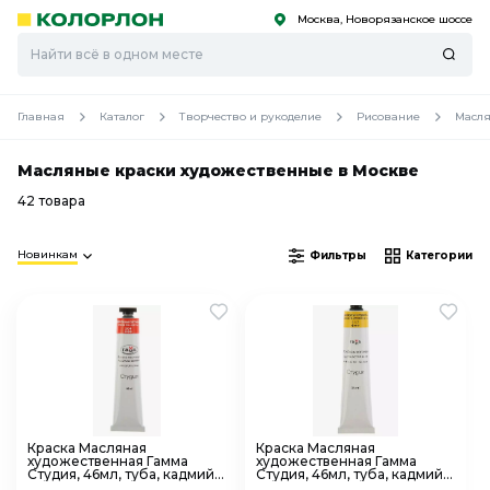
Москва, Новорязанское шоссе
С
С
к
к
оро
оро
Главная
Каталог
Творчество и рукоделие
Рисование
Масля
Масляные краски художественные в Москве
42 товара
Новинкам
Фильтры
Категории
Краска Масляная
Краска Масляная
художественная Гамма
художественная Гамма
Студия, 46мл, туба, кадмий
Студия, 46мл, туба, кадмий
красный светлый имит.
желтый средний имит.