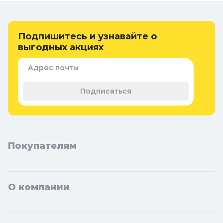
краски художественные недорого и воплотить свои творческие
идеи в жизнь!
Онлайн каталог масляных красок
Подпишитесь и узнавайте о
выгодных акциях
художественных в Колорлон
Интернет-магазин Колорлон предлагает большой выбор
Адрес почты
масляных красок художественных по выгодным ценам для
жителей Москвы и городов Московской области: Балашиха,
Подписаться
Подольск, Химки, Мытищи, Королёв, Люберцы, Красногорск,
Одинцово, Домодедово, Электросталь, Коломна, Щёлково,
Серпухов, Долгопрудный, Раменское, Реутов, Жуковский,
Пушкино, Орехово-Зуево, Ногинск, Сергиев Посад, Видное,
Воскресенск, Чехов, Клин, Ивантеевка, Лобня, Дубна, Егорьевск,
Наро-Фоминск, Дмитров, Лыткарино, Павловский Посад,
Покупателям
Ступино, Котельники, Фрязино, Дзержинский, Солнечногорск,
Новосибирска и Новосибирской области: Бердск, Искитим,
Кольцово.
О компании