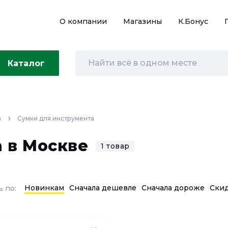
О компании
Магазины
К.Бонус
Каталог
а
Сумки для инструмента
 в Москве
1 товар
Новинкам
Сначала дешевле
Сначала дороже
Ски
 по: