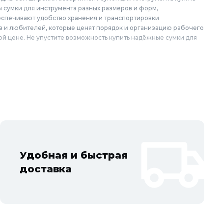
 сумки для инструмента разных размеров и форм,
беспечивают удобство хранения и транспортировки
в и любителей, которые ценят порядок и организацию рабочего
ной цене. Не упустите возможность купить надёжные сумки для
осковской области: Балашиха, Подольск, Химки, Мытищи,
тов, Жуковский, Пушкино, Орехово-Зуево, Ногинск, Сергиев
ад, Ступино, Котельники, Фрязино, Дзержинский,
Удобная и быстрая
доставка