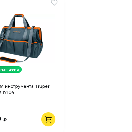
ная цена
ля инструмента Truper
 17104
9
₽