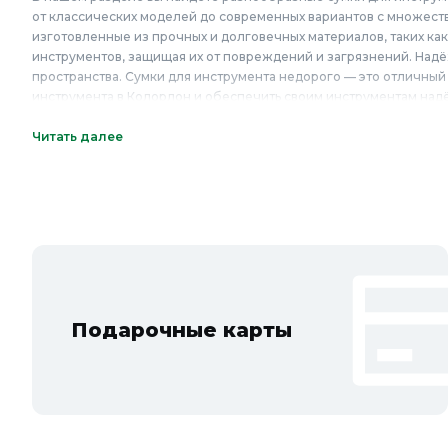
от классических моделей до современных вариантов с множест
изготовленные из прочных и долговечных материалов, таких ка
инструментов, защищая их от повреждений и загрязнений. Над
пространства. Сумки для инструмента недорого — это отличный 
инструмента в Колорлон и обеспечить своим инструментам над
Онлайн каталог сумок для инструмента в Кол
Читать далее
Интернет-магазин Колорлон предлагает большой выбор сумок д
Королёв, Люберцы, Красногорск, Одинцово, Домодедово, Электр
Посад, Видное, Воскресенск, Чехов, Клин, Ивантеевка, Лобня, 
Солнечногорск, Новосибирска и Новосибирской области: Бердск
Подарочные карты