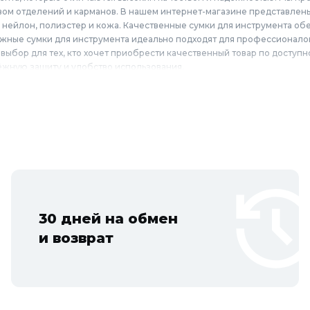
вом отделений и карманов. В нашем интернет-магазине представлены
к нейлон, полиэстер и кожа. Качественные сумки для инструмента о
ёжные сумки для инструмента идеально подходят для профессионало
выбор для тех, кто хочет приобрести качественный товар по доступ
ёжную защиту и удобство использования.
орлон
ля инструмента по выгодным ценам для жителей Москвы и городов М
осталь, Коломна, Щёлково, Серпухов, Долгопрудный, Раменское, Реу
Дубна, Егорьевск, Наро-Фоминск, Дмитров, Лыткарино, Павловский Пос
, Искитим, Кольцово.
30 дней на обмен
и возврат