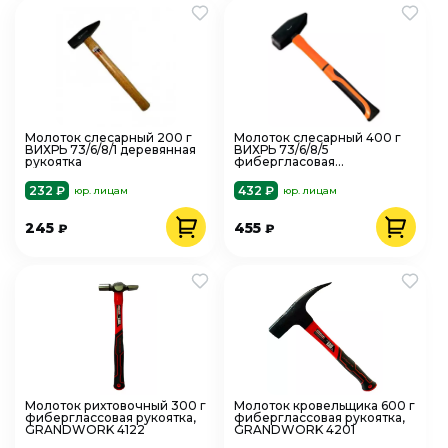
Молоток слесарный 200 г
Молоток слесарный 400 г
ВИХРЬ 73/6/8/1 деревянная
ВИХРЬ 73/6/8/5
рукоятка
фибергласовая
двухкомпонентная ручка
232 ₽
432 ₽
юр. лицам
юр. лицам
245
455
₽
₽
Молоток рихтовочный 300 г
Молоток кровельщика 600 г
фиберглассовая рукоятка,
фиберглассовая рукоятка,
GRANDWORK 4122
GRANDWORK 4201