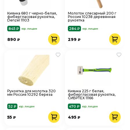
Киянка 680 г черно-белая,
Молоток слесарный 200 г
фибергласовая рукоятка,
Россия 10238 деревянная
Denzel 11103
рукоятка
845 ₽
284 ₽
юр. лицам
юр. лицам
890
299
₽
₽
Рукоятка для молотка 320
Киянка 225 г белая,
мм Россия 10292 береза
фибергласовая рукоятка,
СИБРТЕХ 11166
52 ₽
470 ₽
юр. лицам
юр. лицам
55
495
₽
₽