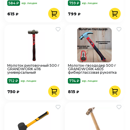
584 ₽
759 ₽
юр. лицам
юр. лицам
615
799
₽
₽
Молоток рихтовочный 500 г
Молоток-гвоздодер 500 г
GRANDWORK 4116
GRANDWORK 4605
универсальный
фиберглассовая рукоятка
712 ₽
774 ₽
юр. лицам
юр. лицам
750
815
₽
₽