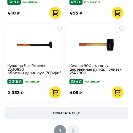
389 ₽
470 ₽
юр. лицам
юр. лицам
410
495
₽
₽
Кувалда 5 кг Pobedit
Киянка 900 г черная,
2530850
деревянная ручка, Политех
обрезин.удлин.рук.,70%фибергласс
2542900
2 216 ₽
384 ₽
юр. лицам
юр. лицам
2 333
405
₽
₽
ПОКАЗАТЬ ЕЩЕ
1
2