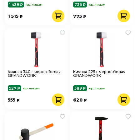
1 439 ₽
736 ₽
юр. лицам
юр. лицам
1 515
775
₽
₽
Киянка 340 г черно-белая
Киянка 225 г черно-белая
GRANDWORK
GRANDWORK
527 ₽
589 ₽
юр. лицам
юр. лицам
555
620
₽
₽