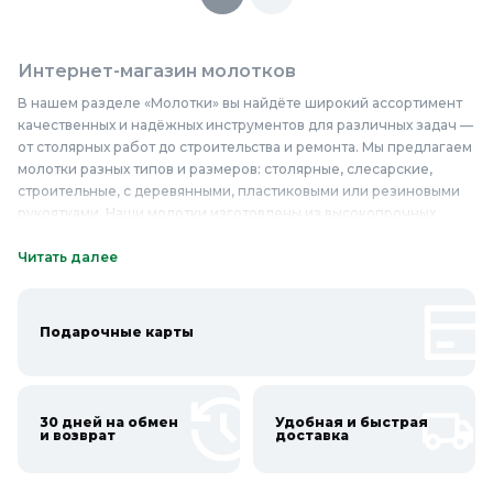
Интернет-магазин молотков
В нашем разделе «Молотки» вы найдёте широкий ассортимент
качественных и надёжных инструментов для различных задач —
от столярных работ до строительства и ремонта. Мы предлагаем
молотки разных типов и размеров: столярные, слесарские,
строительные, с деревянными, пластиковыми или резиновыми
рукоятками. Наши молотки изготовлены из высокопрочных
материалов, таких как закалённая сталь, что гарантирует их
долговечность и устойчивость к износу. Благодаря
Читать далее
продуманной конструкции и эргономике, работа с нашими
молотками будет комфортной и безопасной. Приобретайте
качественные молотки по доступным ценам в нашем интернет-
Подарочные карты
магазине — это отличный выбор для профессионалов и
любителей. Купите молотки недорого и убедитесь в их
надёжности и качестве!
30 дней на обмен
Удобная и быстрая
Онлайн каталог молотков в Колорлон
и возврат
доставка
Интернет-магазин Колорлон предлагает большой выбор
молотков по выгодным ценам для жителей Москвы и городов