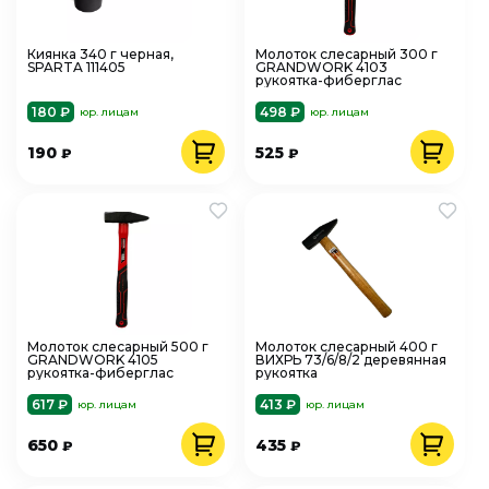
Киянка 340 г черная,
Молоток слесарный 300 г
SPARTA 111405
GRANDWORK 4103
рукоятка-фиберглас
180 ₽
498 ₽
юр. лицам
юр. лицам
190
525
₽
₽
Молоток слесарный 500 г
Молоток слесарный 400 г
GRANDWORK 4105
ВИХРЬ 73/6/8/2 деревянная
рукоятка-фиберглас
рукоятка
617 ₽
413 ₽
юр. лицам
юр. лицам
650
435
₽
₽