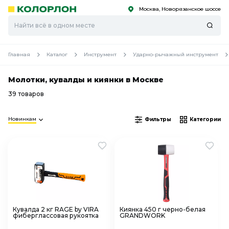
Москва, Новорязанское шоссе
С
С
к
к
оро
оро
Главная
Каталог
Инструмент
Ударно-рычажный инструмент
Молотки, кувалды и киянки в Москве
39 товаров
Новинкам
Фильтры
Категории
Кувалда 2 кг RAGE by VIRA
Киянка 450 г черно-белая
фиберглассовая рукоятка
GRANDWORK