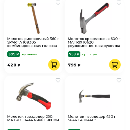
Молоток рихтовочный 360 г
Молоток кровельщика 600 г
SPARTA 108305
MATRIX 10620
комбинированная головка
двухкомпонентная рукоятка
399 ₽
759 ₽
юр. лицам
юр. лицам
420
799
₽
₽
Молоток-гвоздодер 250г
Молоток-гвоздодер 450 г
MATRIX 10444 мини L-160мм
SPARTA 104405