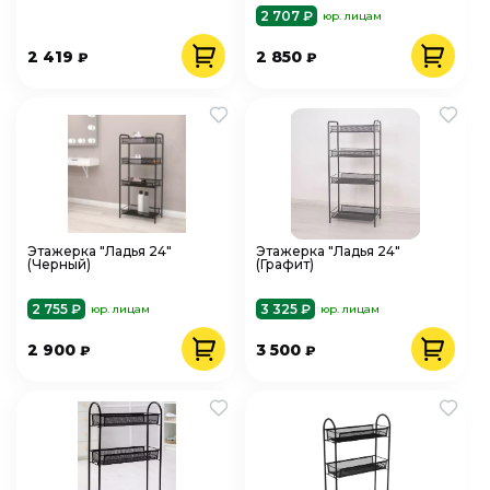
2 707 ₽
юр. лицам
2 419
2 850
₽
₽
Этажерка "Ладья 24"
Этажерка "Ладья 24"
(Черный)
(Графит)
2 755 ₽
3 325 ₽
юр. лицам
юр. лицам
2 900
3 500
₽
₽