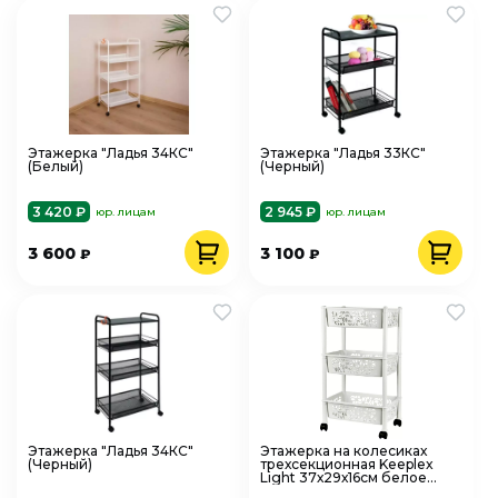
Этажерка "Ладья 34КС"
Этажерка "Ладья 33КС"
(Белый)
(Черный)
3 420 ₽
2 945 ₽
юр. лицам
юр. лицам
3 600
3 100
₽
₽
Этажерка "Ладья 34КС"
Этажерка на колесиках
(Черный)
трехсекционная Keeplex
Light 37х29х16см белое
облако KL282812048