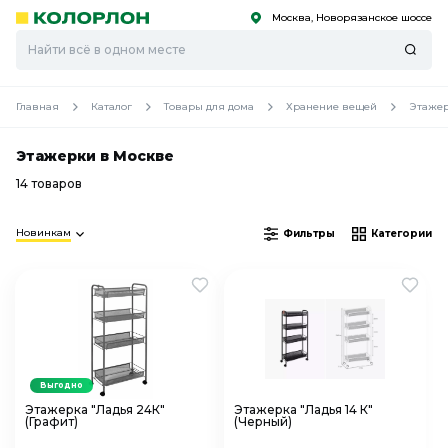
Москва, Новорязанское шоссе
С
С
к
к
оро
оро
Главная
Каталог
Товары для дома
Хранение вещей
Этаже
Этажерки в Москве
14 товаров
Новинкам
Фильтры
Категории
Выгодно
Этажерка "Ладья 24К"
Этажерка "Ладья 14 К"
(Графит)
(Черный)