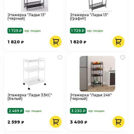
Этажерка "Ладья 13"
Этажерка "Ладья 13"
(Черный)
(Графит)
1 729 ₽
1 729 ₽
юр. лицам
юр. лицам
1 820
1 820
₽
₽
Этажерка "Ладья 33КС"
Этажерка "Ладья 24К"
(Белый)
(Черный)
2 469 ₽
3 230 ₽
юр. лицам
юр. лицам
2 599
3 400
₽
₽