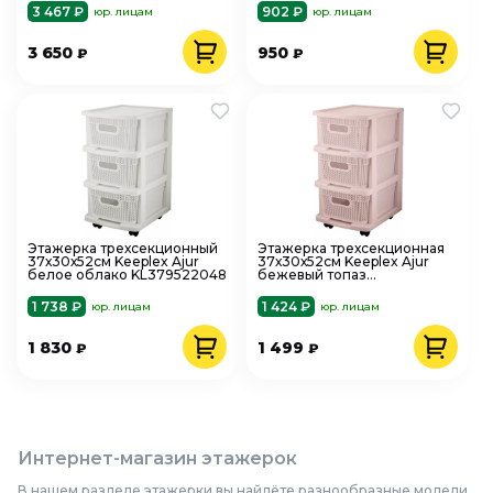
3 467 ₽
902 ₽
юр. лицам
юр. лицам
3 650
950
₽
₽
Этажерка трехсекционный
Этажерка трехсекционная
37х30х52см Keeplex Ajur
37х30х52см Keeplex Ajur
белое облако KL379522048
бежевый топаз
KL379522005
1 738 ₽
1 424 ₽
юр. лицам
юр. лицам
1 830
1 499
₽
₽
Интернет-магазин этажерок
В нашем разделе этажерки вы найдёте разнообразные модели,