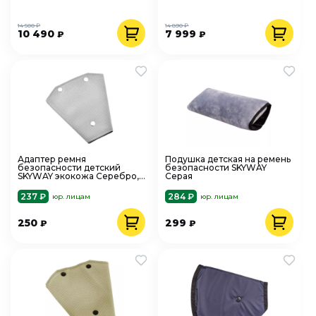
14 500 ₽
14 890 ₽
10 490
7 999
₽
₽
Адаптер ремня
Подушка детская на ремень
безопасности детский
безопасности SKYWAY
SKYWAY экокожа Серебро,
Серая
S04002006
237 ₽
284 ₽
юр. лицам
юр. лицам
250
299
₽
₽