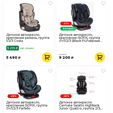
-34%
Выгодно
Детское автокресло,
Детское автокресло,
крепление ремень, группа
крепление ISOFIX, группа
1/2/3 Costa
0+/1/2/3 (Black PU/черный
экокожа)Farfello
5 215 ₽
юр. лицам
13 919 ₽
5 490
9 200
₽
₽
-28%
-46%
Детское автокресло,
Детское автокресло
крепление ISOFIX, группа
Carmate Saratto Highback
0+/1/2/3 Farfello
Junior Quattro, группа 2/3,
черно-серое ALJ205