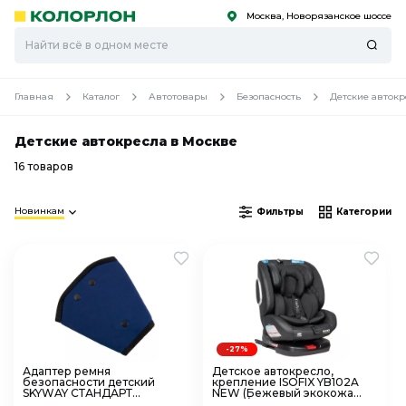
Москва, Новорязанское шоссе
С
С
к
к
оро
оро
Главная
Каталог
Автотовары
Безопасность
Детские автокр
Детские автокресла в Москве
16 товаров
Новинкам
Фильтры
Категории
-27%
Адаптер ремня
Детское автокресло,
безопасности детский
крепление ISOFIX YB102A
SKYWAY СТАНДАРТ
NEW (Бежевый экокожа
S04006002
Beige/Black PU)