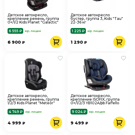
Детское автокресло,
Детское автокресло
крепление ремень, группа
бустер, группа 3, Kids "Tau"
0+/1/2 Kids Planet "Galactic"
22-36 кг
6 555 ₽
1 225 ₽
юр. лицам
юр. лицам
6 900
1 290
₽
₽
Детское автокресло,
Детское автокресло,
крепление ремень, группа
крепление ISOFIX, группа
1/2/3 Kids Planet "Meteor"
0+/1/2/3 YB102A/pb Farfello
4 749 ₽
9 024 ₽
юр. лицам
юр. лицам
4 999
9 499
₽
₽