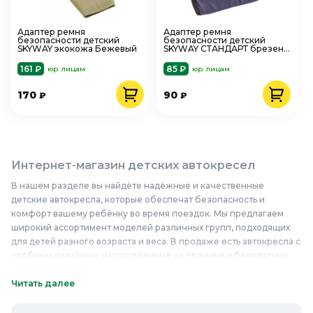
Адаптер ремня
Адаптер ремня
безопасности детский
безопасности детский
SKYWAY экокожа Бежевый
SKYWAY СТАНДАРТ брезент
Темно-синий. S04006005
161 ₽
85 ₽
юр. лицам
юр. лицам
170
90
₽
₽
Интернет-магазин детских автокресел
В нашем разделе вы найдёте надёжные и качественные
детские автокресла, которые обеспечат безопасность и
комфорт вашему ребёнку во время поездок. Мы предлагаем
широкий ассортимент моделей различных групп, подходящих
для детей разного возраста и веса. В продаже есть автокресла с
удобным дизайном, изготовленные из прочных и безопасных
материалов, таких как гипоаллергенные ткани и ударопрочный
пластик. Наши детские автокресла соответствуют всем
Читать далее
стандартам безопасности, что гарантирует надёжную защиту
ребёнка в случае аварии или резкого торможения. У нас вы