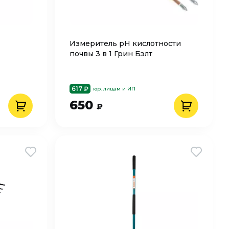
Измеритель рН кислотности
почвы 3 в 1 Грин Бэлт
617 ₽
юр. лицам и ИП
650
₽