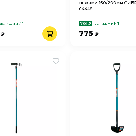
ножами 150/200мм СИБ
64448
736 ₽
юр. лицам и ИП
юр. лицам и ИП
7
775
₽
₽