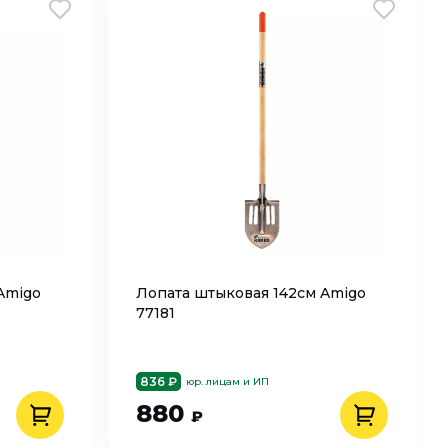
Amigo
Лопата штыковая 142см Amigo
77181
836 ₽
юр. лицам и ИП
880
₽