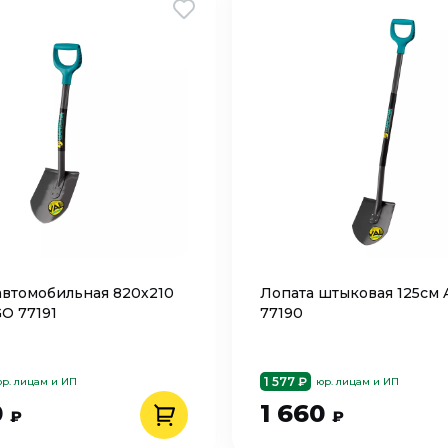
автомобильная 820х210
Лопата штыковая 125см 
O 77191
77190
1 577 ₽
р. лицам и ИП
юр. лицам и ИП
0
1 660
₽
₽