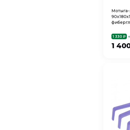
Мотыга-
90х180х
фибергл
1 330 ₽
ю
1 40