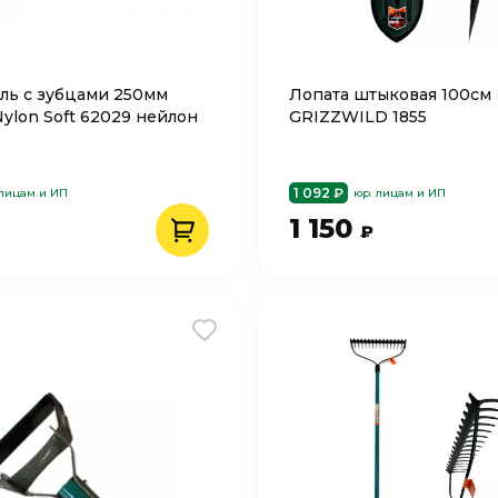
ль с зубцами 250мм
Лопата штыковая 100см
Nylon Soft 62029 нейлон
GRIZZWILD 1855
1 092 ₽
 лицам и ИП
юр. лицам и ИП
1 150
₽