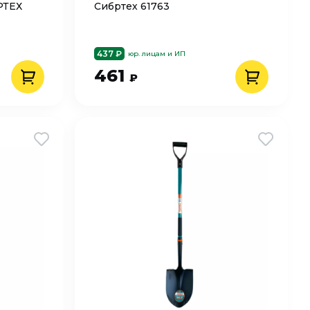
РТЕХ
Сибртех 61763
437 ₽
юр. лицам и ИП
461
₽