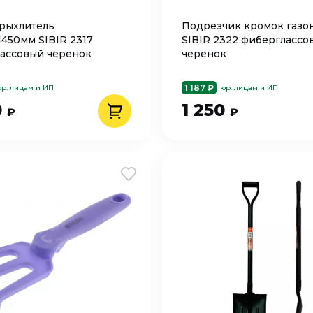
рыхлитель
Подрезчик кромок газо
1450мм SIBIR 2317
SIBIR 2322 фиберглассо
ассовый черенок
черенок
1 187 ₽
р. лицам и ИП
юр. лицам и ИП
0
1 250
₽
₽