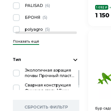
PALISAD
(
6
)
1 092 ₽
ю
1 150
БРОНЯ
(
5
)
polyagro
(
5
)
Показать ещё
Тип
Экологичная аэрация
почвы Прочный пластик
химически нейтрален к
Сварная конструкция
микроэлементам почвы
Финская сталь 1,7 мм
"Кошачья лапа" для
толщина штыка
деликатной обработки
Эргономичная D-
в труднодоступных
образная рукоятка
СБРОСИТЬ ФИЛЬТР
Бур сад
местах 3 заостренных