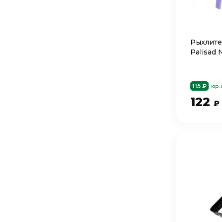
Рыхлите
Palisad 
115 ₽
юр.
122
₽