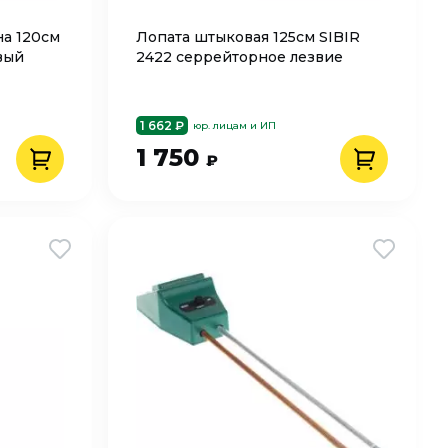
на 120см
Лопата штыковая 125см SIBIR
вый
2422 серрейторное лезвие
1 662 ₽
юр. лицам и ИП
1 750
₽