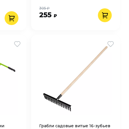
305 ₽
255
₽
ми
Грабли садовые витые 16-зубьев