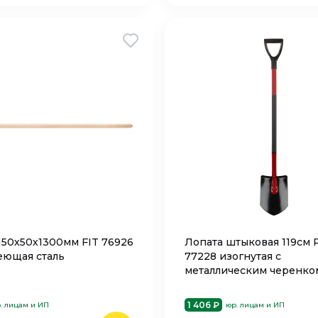
150х50х1300мм FIT 76926
Лопата штыковая 119см 
ющая сталь
77228 изогнутая с
металлическим черенко
1 406 ₽
. лицам и ИП
юр. лицам и ИП