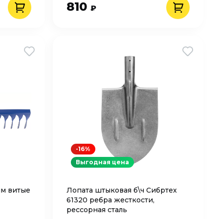
810
₽
-16%
Выгодная цена
мм витые
Лопата штыковая б\ч Сибртех
61320 ребра жесткости,
рессорная сталь