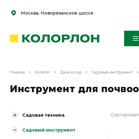
С
С
к
к
оро
оро
Москва, Новорязанское шоссе
Главная
Каталог
Дача и сад
Садовый инструмент
Инструмент для почвоо
Сортировать
Садовая техника
Садовый инструмент