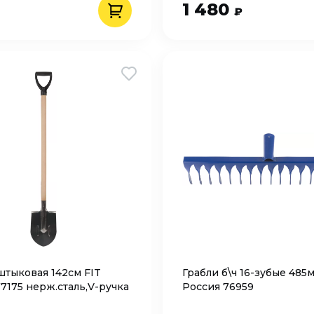
1 480
₽
штыковая 142см FIT
Грабли б\ч 16-зубые 485
7175 нерж.сталь,V-ручка
Россия 76959