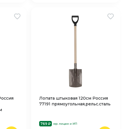
Россия
Лопата штыковая 120см Россия
77191 прямоугольная,рельс.сталь
м
769 ₽
юр. лицам и ИП