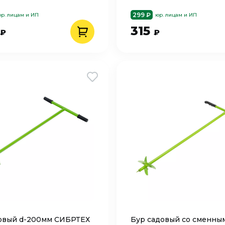
299 ₽
р. лицам и ИП
юр. лицам и ИП
315
₽
₽
овый d-200мм СИБРТЕХ
Бур садовый со сменны