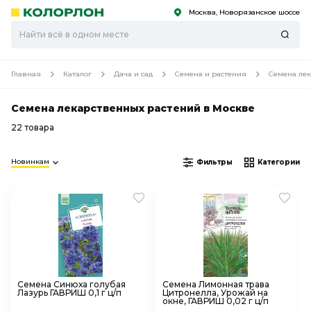
Москва, Новорязанское шоссе
С
С
к
к
оро
оро
Главная
Каталог
Дача и сад
Семена и растения
Семена ле
Семена лекарственных растений в Москве
22 товара
Новинкам
Фильтры
Категории
Семена Синюха голубая
Семена Лимонная трава
Лазурь ГАВРИШ 0,1 г ц/п
Цитронелла, Урожай на
окне, ГАВРИШ 0,02 г ц/п