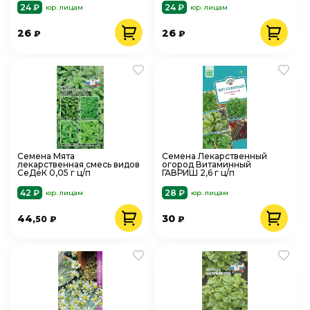
24 ₽
24 ₽
юр. лицам
юр. лицам
26
26
₽
₽
Семена Мята
Семена Лекарственный
лекарственная смесь видов
огород Витаминный
СеДеК 0,05 г ц/п
ГАВРИШ 2,6 г ц/п
42 ₽
28 ₽
юр. лицам
юр. лицам
44
30
,50
₽
₽