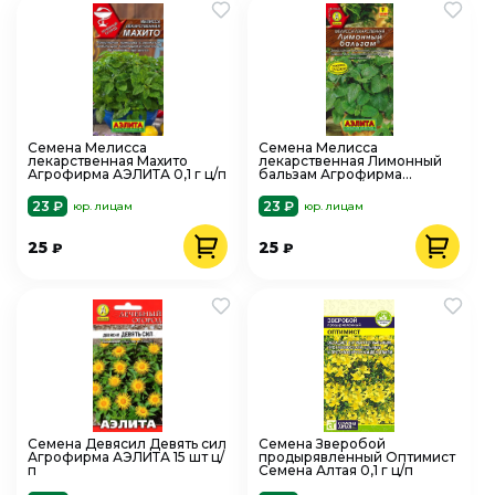
Семена Мелисса
Семена Мелисса
лекарственная Махито
лекарственная Лимонный
Агрофирма АЭЛИТА 0,1 г ц/п
бальзам Агрофирма
АЭЛИТА 0,1 г ц/п
23 ₽
23 ₽
юр. лицам
юр. лицам
25
25
₽
₽
Семена Девясил Девять сил
Семена Зверобой
Агрофирма АЭЛИТА 15 шт ц/
продырявленный Оптимист
п
Семена Алтая 0,1 г ц/п