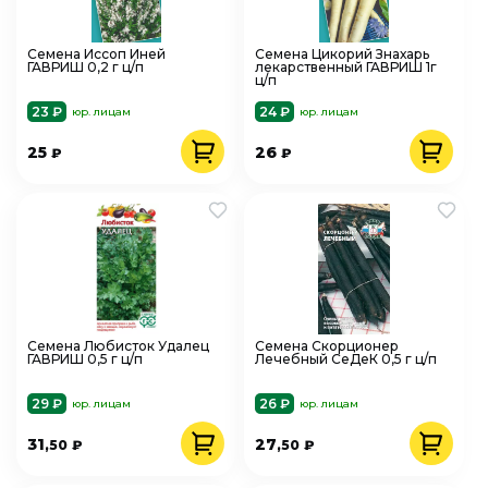
Семена Иссоп Иней
Семена Цикорий Знахарь
ГАВРИШ 0,2 г ц/п
лекарственный ГАВРИШ 1г
ц/п
23 ₽
24 ₽
юр. лицам
юр. лицам
25
26
₽
₽
Семена Любисток Удалец
Семена Скорционер
ГАВРИШ 0,5 г ц/п
Лечебный СеДеК 0,5 г ц/п
29 ₽
26 ₽
юр. лицам
юр. лицам
31
27
,50
₽
,50
₽