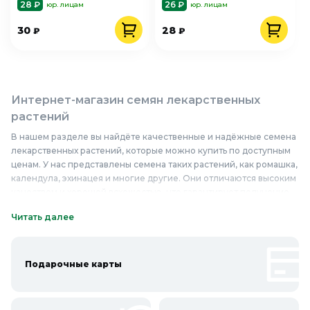
28 ₽
26 ₽
юр. лицам
юр. лицам
30
28
₽
₽
Интернет-магазин семян лекарственных
растений
В нашем разделе вы найдёте качественные и надёжные семена
лекарственных растений, которые можно купить по доступным
ценам. У нас представлены семена таких растений, как ромашка,
календула, эхинацея и многие другие. Они отличаются высоким
качеством и хорошей всхожестью, что гарантирует получение
здоровых и сильных растений. Семена лекарственных растений
Читать далее
из нашего интернет-магазина подойдут для создания
целебного сада на приусадебном участке или для выращивания
полезных трав дома. Благодаря богатому ассортименту, вы
сможете подобрать именно те виды растений, которые
Подарочные карты
необходимы для приготовления натуральных средств народной
медицины. Приобретайте семена лекарственных растений
недорого и обеспечьте себя экологически чистыми и