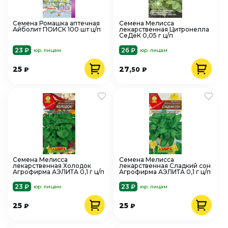
Семена Ромашка аптечная
Семена Мелисса
Айболит ПОИСК 100 шт ц/п
лекарственная Цитронелла
СеДеК 0,05 г ц/п
23 ₽
26 ₽
юр. лицам
юр. лицам
25
27
₽
,50
₽
Семена Мелисса
Семена Мелисса
лекарственная Холодок
лекарственная Сладкий сон
Агрофирма АЭЛИТА 0,1 г ц/п
Агрофирма АЭЛИТА 0,1 г ц/п
23 ₽
23 ₽
юр. лицам
юр. лицам
25
25
₽
₽