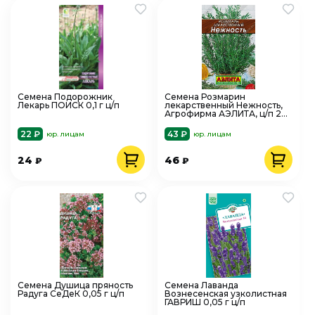
Семена Подорожник
Семена Розмарин
Лекарь ПОИСК 0,1 г ц/п
лекарственный Нежность,
Агрофирма АЭЛИТА, ц/п 20
шт
22 ₽
43 ₽
юр. лицам
юр. лицам
24
46
₽
₽
Семена Душица пряность
Семена Лаванда
Радуга СеДеК 0,05 г ц/п
Вознесенская узколистная
ГАВРИШ 0,05 г ц/п