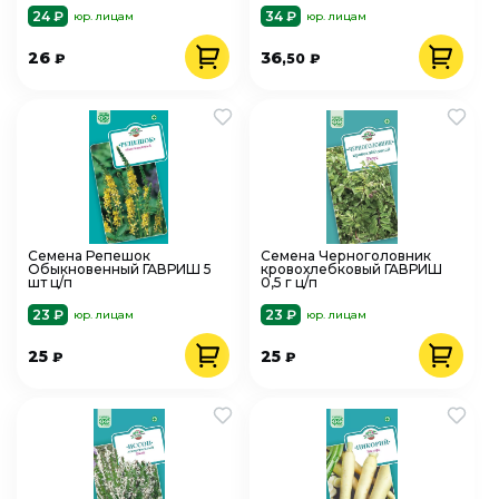
24 ₽
34 ₽
юр. лицам
юр. лицам
26
36
₽
,50
₽
Семена Репешок
Семена Черноголовник
Обыкновенный ГАВРИШ 5
кровохлебковый ГАВРИШ
шт ц/п
0,5 г ц/п
23 ₽
23 ₽
юр. лицам
юр. лицам
25
25
₽
₽