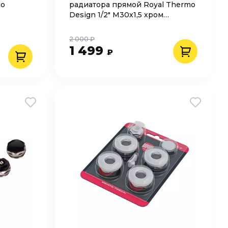
mo
радиатора прямой Royal Thermo
Design 1/2" М30х1,5 хром
RATVDP11212CH
2 000 ₽
1 499
₽