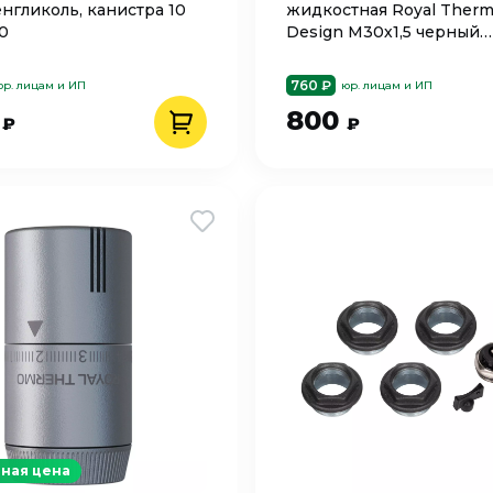
нгликоль, канистра 10
жидкостная Royal Ther
30
Design М30х1,5 черный
RATHDN13015BL
760 ₽
юр. лицам и ИП
юр. лицам и ИП
6
800
₽
₽
ная цена