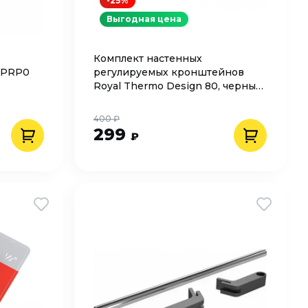
-25%
Выгодная цена
Комплект настенных
KPRP0
регулируемых кронштейнов
Royal Thermo Design 80, черные
RTD80B
400 ₽
299
₽