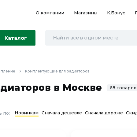
О компании
Магазины
К.Бонус
Каталог
опление
Комплектующие для радиаторов
диаторов в Москве
68 товаров
Новинкам
Сначала дешевле
Сначала дороже
Ски
 по: