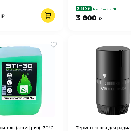
3 610 ₽
юр. лицам и ИП
5
₽
3 800
₽
ситель (антифриз) -30°C,
Термоголовка для радиа