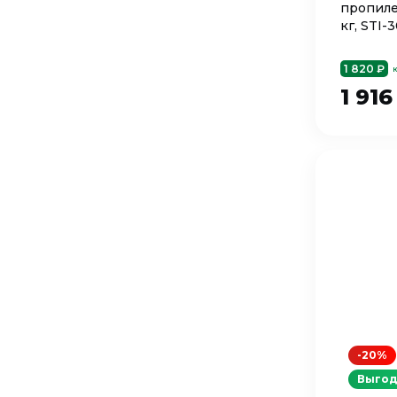
пропиле
кг, STI-
1 820 ₽
1 91
-20%
Выгод