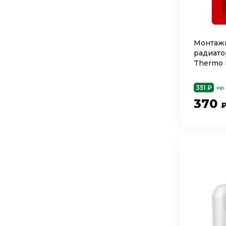
Монтажн
радиатор
Thermo
351 ₽
юр.
370