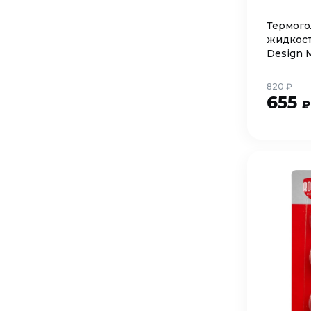
Термого
жидкост
Design 
RATHDN
820 ₽
655
₽