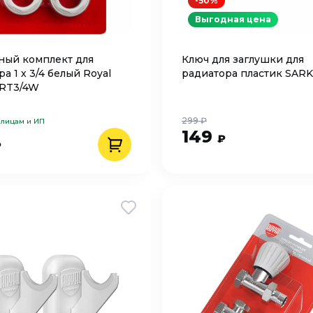
-50%
Выгодная цена
ый комплект для
Ключ для заглушки для
а 1 х 3/4 белый Royal
радиатора пластик SAR
 RT3/4W
299 ₽
 лицам и ИП
149
₽
₽