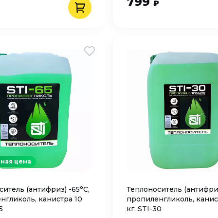
799
₽
ная цена
итель (антифриз) -65°C,
Теплоноситель (антифриз
нгликоль, канистра 10
пропиленгликоль, канис
5
кг, STI-30