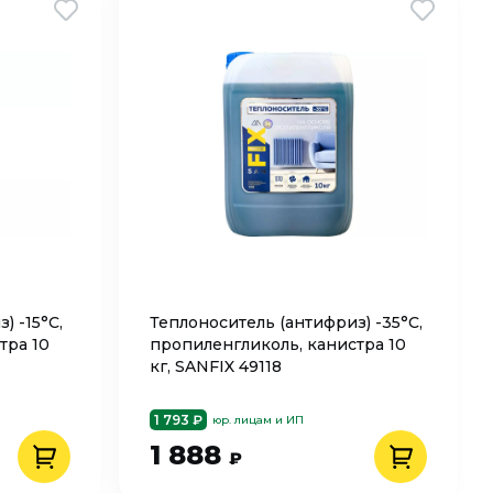
) -15°C,
Теплоноситель (антифриз) -35°C,
тра 10
пропиленгликоль, канистра 10
кг, SANFIX 49118
1 793 ₽
юр. лицам и ИП
1 888
₽