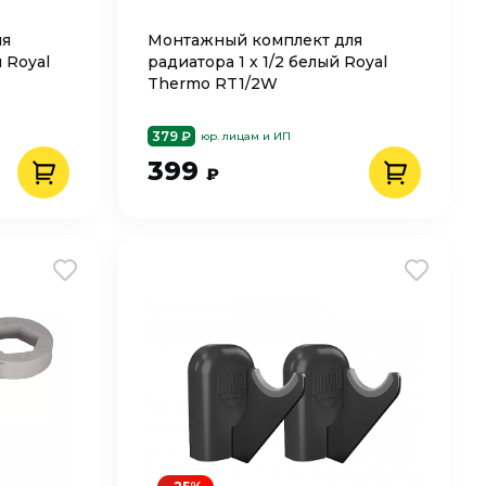
ля
Монтажный комплект для
 Royal
радиатора 1 х 1/2 белый Royal
Thermo RT1/2W
379 ₽
юр. лицам и ИП
399
₽