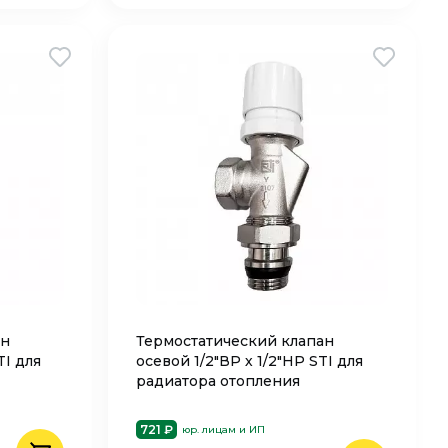
ан
Термостатический клапан
TI для
осевой 1/2"ВР х 1/2"НР STI для
радиатора отопления
721 ₽
юр. лицам и ИП