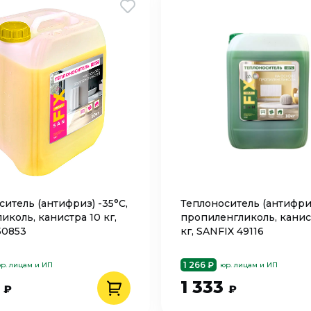
итель (антифриз) -35°C,
Теплоноситель (антифриз
иколь, канистра 10 кг,
пропиленгликоль, канис
50853
кг, SANFIX 49116
1 266 ₽
р. лицам и ИП
юр. лицам и ИП
3
1 333
₽
₽