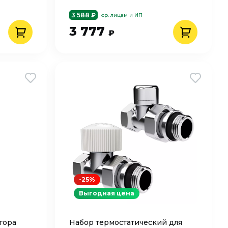
3 588 ₽
юр. лицам и ИП
3 777
₽
-25%
Выгодная цена
тора
Набор термостатический для