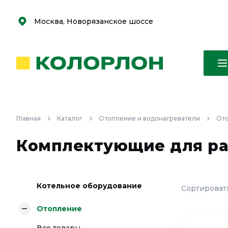
С
С
к
к
оро
оро
Москва, Новорязанское шоссе
Главная
Каталог
Отопление и водонагреватели
От
Комплектующие для ра
Котельное оборудование
Сортировать
Отопление