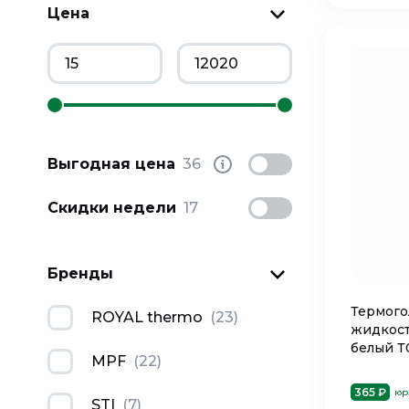
Цена
Выгодная цена
36
Скидки недели
17
Бренды
Термого
ROYAL thermo
(
23
)
жидкост
белый Т
MPF
(
22
)
365 ₽
юр
STI
(
7
)