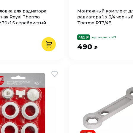
ловка для радиатора
Монтажный комплект д
ная Royal Thermo
радиатора 1 х 3/4 черный
М30х1,5 серебристый
Thermo RT3/4B
13015SS
465 ₽
юр. лицам и ИП
490
₽