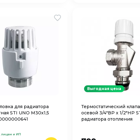
Выгодная цена
ловка для радиатора
Термостатический клап
ная STI UNO М30х1,5
осевой 3/4"ВР х 1/2"НР S
0000000641
радиатора отопления
. лицам и ИП